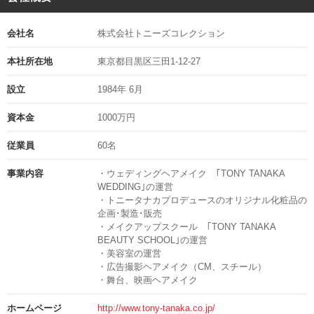
※応募者多数の場合、書類選考を通過された方のみにご連絡する可能
性がございますので、予めご了承くださいますようお願い申し上げま
《＊トニータナカウェディングについて＊》
す。
会社名
株式会社トニーズコレクション
※応募の秘密は厳守いたします。
駅チカで便利な、多くの有名式場と提携。
※面接日等は考慮しますのでご相談ください。
本社所在地
東京都目黒区三田1-12-27
新郎新婦の輝かしい幸せな一日を叶えるために、幅広いテクニックと
※ご応募頂いた履歴書等は返却出来ません。
最新の技術で常に新しいスタイルを提供しています♪
設立
1984年 6月
面接地の住所
結婚式を迎えるお二人のことはもちろん、周りのスタッフなど「人の
資本金
1000万円
東京都目黒区三田1-12-27-4F
ためを思い、優しい心持ちで仕事にのぞめる方」歓迎です！
担当の部署や氏名
従業員
60名
ヘアメイク道具は当社がご用意。
「トニータナカオリジナル化粧品」を使ってご新婦様を素敵に輝かせ
採用担当者
事業内容
・ウェディングヘアメイク ｢TONY TANAKA
ましょう。
WEDDING｣の運営
電話番号
・トニータナカプロデュースのオリジナル化粧品の
実際のヘアセットなど気になる方は、公式インスタグラムをチェック
03-3716-6363
企画･製造･販売
してみてくださいね
・メイクアップスクール ｢TONY TANAKA
→https://www.instagram.com/tony_tanaka_studio.hairmake/
BEAUTY SCHOOL｣の運営
・美容室の運営
スタッフ一同、皆様と働ける日を楽しみにお待ちしております♪
・広告撮影ヘアメイク（CM、スチール）
・舞台、映画ヘアメイク
掲載期間 : 2026.08.04 ~ 2026.08.17
ホームページ
http://www.tony-tanaka.co.jp/