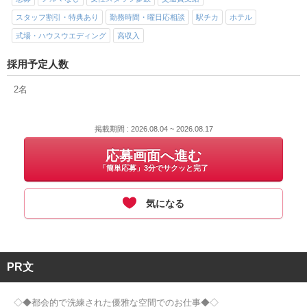
スタッフ割引・特典あり
勤務時間・曜日応相談
駅チカ
ホテル
式場・ハウスウエディング
高収入
採用予定人数
2名
掲載期間 : 2026.08.04 ~ 2026.08.17
応募画面へ進む
「簡単応募」3分でサクッと完了
気になる
PR文
◇◆都会的で洗練された優雅な空間でのお仕事◆◇