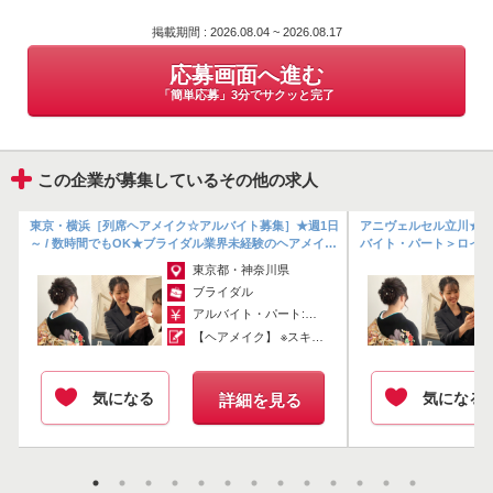
応募画面へ進む
掲載期間 : 2026.08.04 ~ 2026.08.17
「簡単応募」3分でサクッと完了
応募画面へ進む
「簡単応募」3分でサクッと完了
この企業が募集しているその他の求人
◆
東京・横浜［列席ヘアメイク☆アルバイト募集］★週1日
アニヴェルセル立川★列
す
～ / 数時間でもOK★ブライダル業界未経験のヘアメイク
バイト・パート＞ロイヤ
さん歓迎♪
人気！憧れの式場でブライ
東京都・神奈川県
ブライダル
アルバイト・パート:￥1,300～
【ヘアメイク】 ※スキルにより考慮いたします
気になる
気になる
詳細を見る