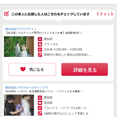
株式会社アロウブライト
【名古屋 / ウエディング専門のフォトスタジオ★】未経験者OK！...
愛知県
ブライダル
正社員:￥230,000～￥350,000
残業代が発生した場合は全額支給しま
す ...
気になる
詳細を見る
株式会社バサラホールディングス
VASARA（バサラ）名古屋駅前店♪パート・ヘアメイクを大募集！...
愛知県
美容師
アルバイト・パート:￥1,180～￥1,850
※経験や能力などによって考慮しま