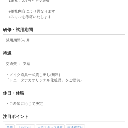
1婚礼：3万円～＋交通費
※婚礼内容により異なります
※スキルを考慮いたします
研修・試用期間
試用期間6ヶ月
待遇
交通費 ： 支給
・メイク道具一式貸し出し(無料)
「トニータナカオリジナル化粧品」をご提供♪
休日・休暇
・ご希望に応じて決定
注目ポイント
急募
ノルマなし
女性スタッフ多数
交通費支給