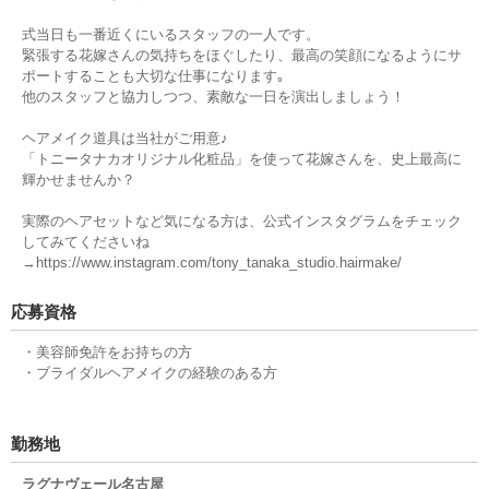
式当日も一番近くにいるスタッフの一人です。
緊張する花嫁さんの気持ちをほぐしたり、最高の笑顔になるようにサ
ポートすることも大切な仕事になります｡
他のスタッフと協力しつつ、素敵な一日を演出しましょう！
ヘアメイク道具は当社がご用意♪
「トニータナカオリジナル化粧品」を使って花嫁さんを、史上最高に
輝かせませんか？
実際のヘアセットなど気になる方は、公式インスタグラムをチェック
してみてくださいね
→https://www.instagram.com/tony_tanaka_studio.hairmake/
応募資格
・美容師免許をお持ちの方
・ブライダルヘアメイクの経験のある方
勤務地
ラグナヴェール名古屋