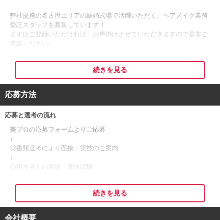
弊社提携の名古屋エリアの結婚式場で活躍いただく、ヘアメイク業務
委託スタッフを募集しています！
まずはご登録いただければ、お声掛けさせていただきますので是非ご
連絡ください♪
業務委託のブライダルヘアメイクスタッフを募集中！
続きを見る
駅の近くで、トレンドをおさえた素敵な会場です。
素晴らしい結婚式を形にするために、あなたの手でご新婦様をとびき
応募方法
りキレイにしてあげてください♪
応募と選考の流れ
《＊幸せの場を支えるお仕事♪＊》
美プロの応募フォームよりご応募
↓
結婚式は新郎新婦だけでなく、列席される方にとっても思い出に残る
◎書類選考により面接・実技のご案内
大切な日。
↓
ヘアメイクを通して、皆様にとってかけがえのない一日をお手伝いし
◎担当者との面接・実技試験
てみませんか？
↓
◎内定
挙式当日を迎え笑顔で輝く参加者の姿を見る時がやりがいを感じる瞬
続きを見る
↓
間。
◎入社
幸せな場面に触れられ、日々感動に出会えるお仕事です！
会社概要