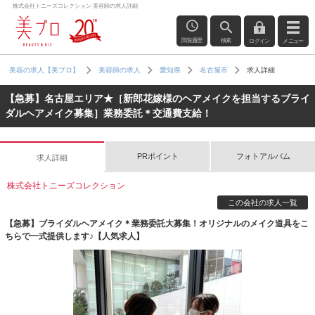
株式会社トニーズコレクション 美容師の求人詳細
閲覧履歴
検索
ログイン
メニュー
求人詳細
美容の求人【美プロ】
美容師の求人
愛知県
名古屋市
【急募】名古屋エリア★［新郎花嫁様のヘアメイクを担当するブライ
ダルヘアメイク募集］業務委託＊交通費支給！
PRポイント
フォトアルバム
求人詳細
株式会社トニーズコレクション
この会社の求人一覧
【急募】ブライダルヘアメイク＊業務委託大募集！オリジナルのメイク道具をこ
ちらで一式提供します♪【人気求人】