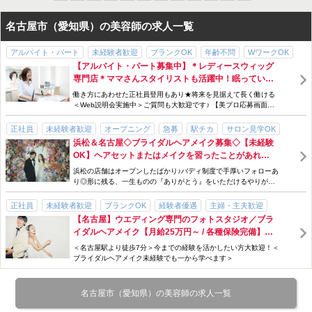
名古屋市（愛知県）の美容師の求人一覧
アルバイト・パート
未経験者歓迎
ブランクOK
年齢不問
WワークOK
【アルバイト・パート募集中】＊レディースウィッグ
髪型・髪色自由
交通費支給
社会保険完備
手当充実
専門店＊ママさんスタイリストも活躍中！眠っている
スタッフ割引・特典あり
制服貸与
研修制度あり
産休・育休制度あり
免許を活かしてキャリア磨き♪業界未経験の方も安心
働き方にあわせた正社員登用もあり★将来を見据えて長く働ける
勤務時間・曜日応相談
時短勤務
急募
駅チカ
新規フリー客多数
の充実研修あり◆自分の空いた時間で活躍できる◎
＜Web説明会実施中＞ご質問も大歓迎です♪ 【美プロ応募画面へ
進む】からお気軽にお問い合わせください◎
サロン見学OK
主婦・主夫歓迎
パパ・ママ歓迎
パパ・ママ在籍
正社員
未経験者歓迎
オープニング
急募
駅チカ
サロン見学OK
女性スタッフ多数
週3日～
18時までに退社できる
浜松＆名古屋◇ブライダルヘアメイク募集◇【未経験
オンライン面接OK
フォトスタジオ・写真館
上場企業
服装自由
OK】ヘアセットまたはメイクを習ったことがあれば
主婦・主夫歓迎
パパ・ママ在籍
髪型・髪色自由
女性スタッフ多数
OK！《月給23万円以上～》着付けも学べます.＊
浜松の店舗はオープンしたばかり♪バディ制度で手厚いフォローあ
交通費支給
社会保険完備
歩合・インセンティブあり
手当充実
り◎形に残る、一生ものの『ありがとう』をいただけるやりがい
あるお仕事です＊⁺《美容師からの転身...
スタッフ割引・特典あり
研修制度あり
産休・育休制度あり
正社員
未経験者歓迎
ブランクOK
経験者優遇
主婦・主夫歓迎
残業月10時間以下
時短勤務
車・バイクOK
経験者優遇
【名古屋】ウエディング専門のフォトスタジオ／ブラ
社会保険完備
長期休暇あり
急募
フォトスタジオ・写真館
駅チカ
Uターン・Iターン・Jターン
イダルヘアメイク【月給25万円～ / 各種保険完備】新
資格なしOK
研修制度あり
郎新婦にとって最幸の1日を一緒に創るメンバーを募
＜名古屋駅より徒歩7分＞今までの経験を活かしたい方大歓迎！＜
集！
ブライダルヘアメイク未経験でも一から学べます＞
名古屋市（愛知県）の美容師の求人一覧