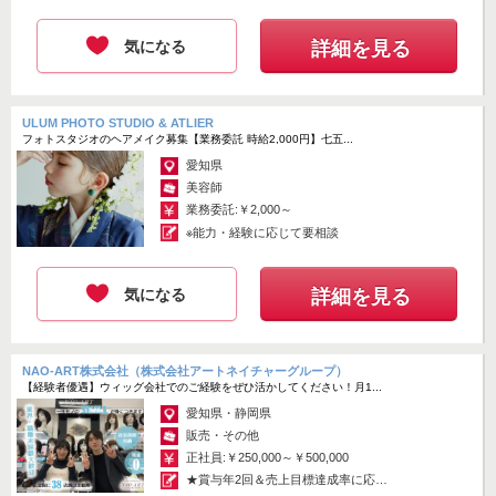
す。 ...
気になる
詳細を見る
ULUM PHOTO STUDIO & ATLIER
フォトスタジオのヘアメイク募集【業務委託 時給2,000円】七五...
愛知県
美容師
業務委託:￥2,000～
※能力・経験に応じて要相談
気になる
詳細を見る
NAO-ART株式会社（株式会社アートネイチャーグループ）
【経験者優遇】ウィッグ会社でのご経験をぜひ活かしてください！月1...
愛知県・静岡県
販売・その他
正社員:￥250,000～￥500,000
★賞与年2回＆売上目標達成率に応じ