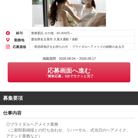
給与
業務委託-その他 : 30,000円～
愛知県名古屋市 久屋大通駅 / 栄駅
勤務地
応募資格
・美容師免許をお持ちの方 ・ブライダルヘアメイクの経験のある方
掲載期間 : 2026.08.04 ~ 2026.08.17
応募画面へ進む
「簡単応募」3分でサクッと完了
募集要項
仕事内容
◎ブライダルヘアメイク業務
（ご新郎新婦様との打ち合わせ、リハーサル、式当日のヘアメイク、
アテンド業務など）