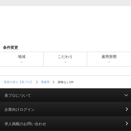
条件変更
地域
こだわり
雇用形態
資格なしOK
美容の求人【美プロ】
青森県
美プロについて
利用規約
企業向けログイン
掲載規約
求人掲載のお問い合わせ