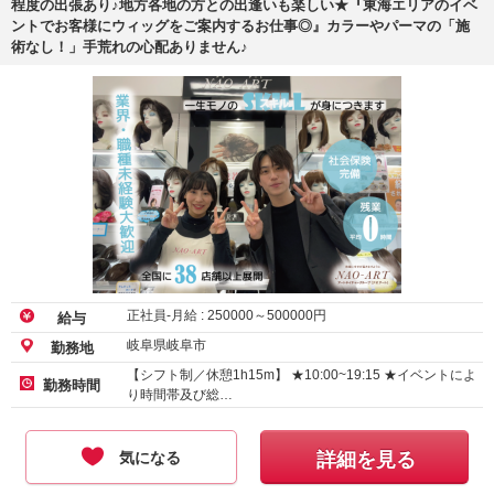
程度の出張あり♪地方各地の方との出逢いも楽しい★『東海エリアのイベ
ントでお客様にウィッグをご案内するお仕事◎』カラーやパーマの「施
術なし！」手荒れの心配ありません♪
正社員-月給 :
250000
～
500000
円
給与
岐阜県岐阜市
勤務地
【シフト制／休憩1h15m】 ★10:00~19:15 ★イベントによ
勤務時間
り時間帯及び総…
気になる
詳細を見る