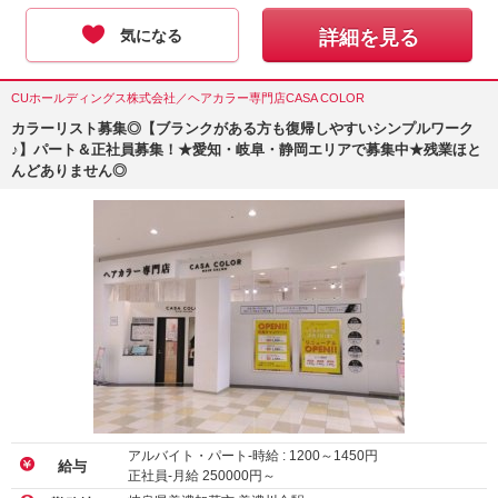
気になる
詳細を見る
CUホールディングス株式会社／ヘアカラー専門店CASA COLOR
カラーリスト募集◎【ブランクがある方も復帰しやすいシンプルワーク
♪】パート＆正社員募集！★愛知・岐阜・静岡エリアで募集中★残業ほと
んどありません◎
アルバイト・パート-時給 :
1200
～
1450
円
給与
正社員-月給
250000
円～