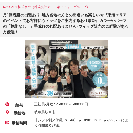
NAO-ART株式会社（株式会社アートネイチャーグループ）
月1回程度の出張あり♪地方各地の方との出逢いも楽しい★『東海エリア
のイベントでお客様にウィッグをご案内するお仕事◎』カラーやパーマ
の「施術なし！」手荒れの心配ありません♪ウィッグ販売のご経験がある
方優遇！
正社員-月給 :
250000
～
500000
円
給与
岐阜県岐阜市
勤務地
【シフト制／休憩1h15m】 ★10:00~19:15 ★イベントによ
勤務時間
り時間帯及び総…