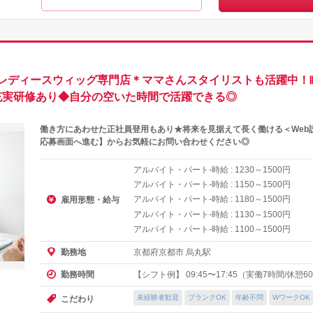
レディースウィッグ専門店＊ママさんスタイリストも活躍中！
充実研修あり◆自分の空いた時間で活躍できる◎
働き方にあわせた正社員登用もあり★将来を見据えて長く働ける＜Web
応募画面へ進む】からお気軽にお問い合わせください◎
アルバイト・パート-時給 :
～
円
1230
1500
アルバイト・パート-時給 :
～
円
1150
1500
アルバイト・パート-時給 :
～
円
1180
1500
雇用形態・給与
アルバイト・パート-時給 :
～
円
1130
1500
アルバイト・パート-時給 :
～
円
1100
1500
京都府京都市 烏丸駅
勤務地
【シフト例】 09:45〜17:45（実働7時間/休憩60分
勤務時間
未経験者歓迎
ブランクOK
年齢不問
WワークOK
こだわり