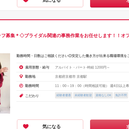
気になる
ッフ募集＊◇ブライダル関連の事務作業をお任せします！！オフ
勤務時間・日数はご相談ください◎安定した働き方が出来る職場環境を
アルバイト・パート-時給
円～
雇用形態・給与
1200
京都府京都市 京都駅
勤務地
11：00～19：00（時間相談可能） 週4日以
勤務時間
経験者優遇
未経験者歓迎
資格なしOK
免許不問
こだわり
気になる