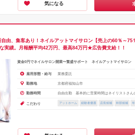
気になる
所自由、集客あり！ネイルアットマイサロン【売上の60％～7
かな実績。月報酬平均42万円、最高84万円★広告費支給！！
資金0円でネイルサロン開業〜繁盛サポート ネイルアットマイサロン
業務委託
雇用形態・給与
京都府福知山市
勤務地
自由出勤 基本的に営業時間はネイリストさん
勤務時間
アットホーム
経験者優遇
店長候補
幹部候補
年
こだわり