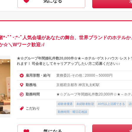
気になる
*･ﾟﾟ･:*･ﾟ人気会場があなたの舞台、世界ブランドのホテル
☆＼Wワーク歓迎♪/
★☆グループ年間婚礼件数20,000件☆★～ホテル･ゲストハウス･レスト
れます！ 司会者としてキャリアアップしたい方ご応募ください♪♪
業務委託-その他 :
～
円
雇用形態・給与
20000
50000
京都府京都市 神宮丸太町駅
勤務地
★☆グループ年間婚礼件数20,000件☆★～ホ
勤務時間
経験者優遇
未経験者歓迎
40代以上活躍できる
語
こだわり
勤務時間・曜日応相談
気になる