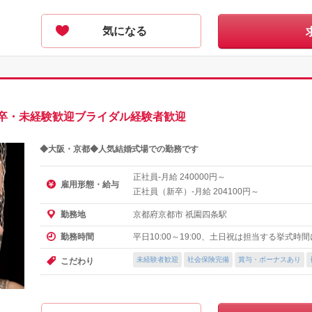
気になる
卒・未経験歓迎ブライダル経験者歓迎
◆大阪・京都◆人気結婚式場での勤務です
正社員-月給
円～
240000
雇用形態・給与
正社員（新卒）-月給
円～
204100
京都府京都市 祇園四条駅
勤務地
平日10:00～19:00、土日祝は担当する挙式
勤務時間
未経験者歓迎
社会保険完備
賞与・ボーナスあり
こだわり