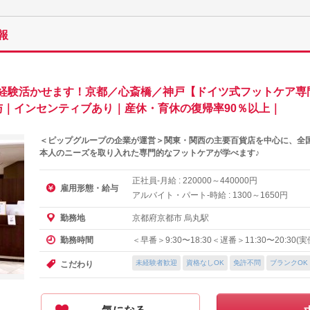
報
経験活かせます！京都／心斎橋／神戸【ドイツ式フットケア専
与｜インセンティブあり｜産休・育休の復帰率90％以上｜
＜ピップグループの企業が運営＞関東・関西の主要百貨店を中心に、全国
本人のニーズを取り入れた専門的なフットケアが学べます♪
正社員-月給 :
～
円
220000
440000
雇用形態・給与
アルバイト・パート-時給 :
～
円
1300
1650
京都府京都市 烏丸駅
勤務地
＜早番＞9:30〜18:30＜遅番＞11:30〜20:30
勤務時間
未経験者歓迎
資格なしOK
免許不問
ブランクOK
こだわり