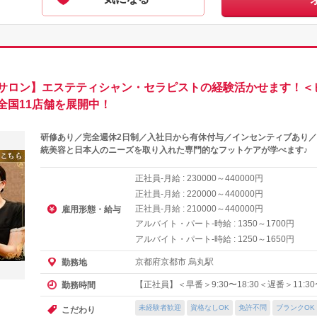
サロン】エステティシャン・セラピストの経験活かせます！＜
全国11店舗を展開中！
研修あり／完全週休2日制／入社日から有休付与／インセンティブあり／
統美容と日本人のニーズを取り入れた専門的なフットケアが学べます♪
正社員-月給 :
～
円
230000
440000
正社員-月給 :
～
円
220000
440000
正社員-月給 :
～
円
210000
440000
雇用形態・給与
アルバイト・パート-時給 :
～
円
1350
1700
アルバイト・パート-時給 :
～
円
1250
1650
京都府京都市 烏丸駅
勤務地
【正社員】＜早番＞9:30〜18:30＜遅番＞11:30
勤務時間
未経験者歓迎
資格なしOK
免許不問
ブランクOK
こだわり