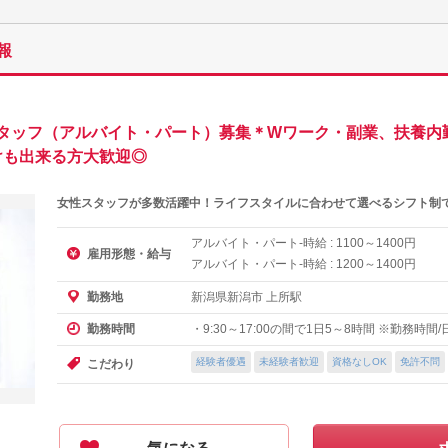
報
タッフ（アルバイト・パート）募集＊Wワーク・副業、扶養内
けも出来る方大歓迎◎
女性スタッフが多数活躍中！ライフスタイルに合わせて選べるシフト制
アルバイト・パート-時給 :
～
円
1100
1400
雇用形態・給与
アルバイト・パート-時給 :
～
円
1200
1400
新潟県新潟市 上所駅
勤務地
・9:30～17:00の間で1日5～8時間 ※勤務時
勤務時間
経験者優遇
未経験者歓迎
資格なしOK
免許不問
こだわり