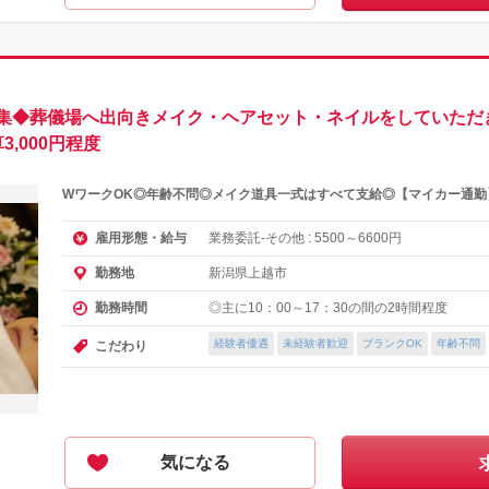
集◆葬儀場へ出向きメイク・ヘアセット・ネイルをしていただき
,000円程度
WワークOK◎年齢不問◎メイク道具一式はすべて支給◎【マイカー通勤
業務委託-その他 :
～
円
雇用形態・給与
5500
6600
新潟県上越市
勤務地
◎主に10：00～17：30の間の2時間程度
勤務時間
経験者優遇
未経験者歓迎
ブランクOK
年齢不問
こだわり
気になる