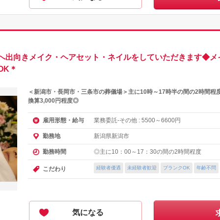
へ出向きメイク・ヘアセット・ネイルをしていただきます◆メ
OK＊
＜新潟市・長岡市・三条市の葬儀場＞主に10時～17時半の間の2時間程
換算3,000円程度◎
業務委託-その他 :
～
円
雇用形態・給与
5500
6600
新潟県新潟市
勤務地
◎主に10：00～17：30の間の2時間程度
勤務時間
経験者優遇
未経験者歓迎
ブランクOK
年齢不問
こだわり
気になる