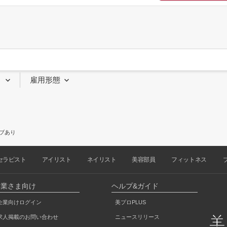
り
雇用形態
ブあり
セラピスト
アイリスト
ネイリスト
美容部員
フィットネス
企業さま向け
ヘルプ&ガイド
企業向けログイン
美プロPLUS
求人掲載のお問い合わせ
ニュースリリース