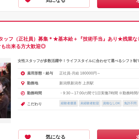
気になる
ッフ（正社員）募集＊★基本給＋『技術手当』あり★残業なし♪
けも出来る方大歓迎◎
女性スタッフが多数活躍中！ライフスタイルに合わせて選べるシフト制
正社員-月給
円～
雇用形態・給与
180000
新潟県新潟市 上所駅
勤務地
・9:30～17:00の間で1日実働7時間 ※勤務
勤務時間
経験者優遇
未経験者歓迎
資格なしOK
免許不問
こだわり
気になる