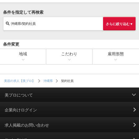
条件を指定して再検索
沖縄県/契約社員
さらに絞り込む▼
条件変更
地域
こだわり
雇用形態
契約社員
美容の求人【美プロ】
沖縄県
美プロについて
利用規約
企業向けログイン
掲載規約
求人掲載のお問い合わせ