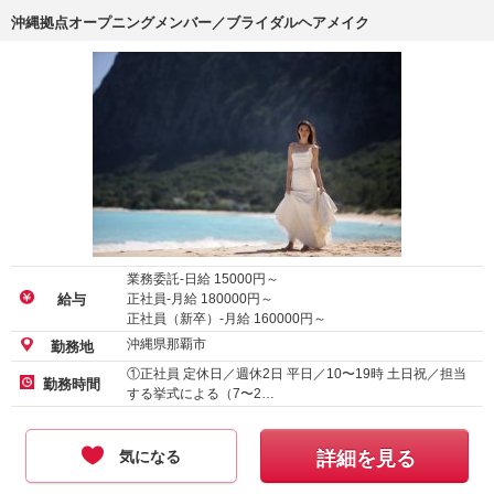
沖縄拠点オープニングメンバー／ブライダルヘアメイク
業務委託-日給
15000
円～
正社員-月給
180000
円～
給与
正社員（新卒）-月給
160000
円～
沖縄県那覇市
勤務地
①正社員 定休日／週休2日 平日／10〜19時 土日祝／担当
勤務時間
する挙式による（7〜2…
気になる
詳細を見る