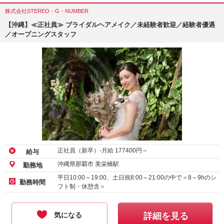
株式会社STEREO・G・NUMBER
【沖縄】≪正社員≫ ブライダルヘアメイク／未経験者歓迎／経験者優遇
／オープニングスタッフ
正社員（新卒）-月給
177400
円～
給与
沖縄県那覇市 美栄橋駅
勤務地
平日10:00～19:00、土日祝8:00～21:00の中で＜8～9hのシ
勤務時間
フト制・休憩含＞
気になる
詳細を見る