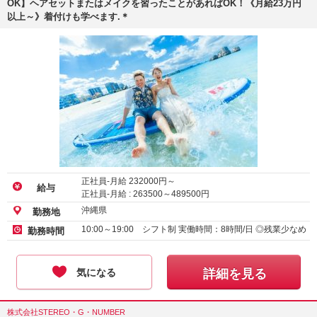
OK】ヘアセットまたはメイクを習ったことがあればOK！《月給23万円
以上～》着付けも学べます.＊
正社員-月給
232000
円～
給与
正社員-月給 :
263500
～
489500
円
沖縄県
勤務地
10:00～19:00 シフト制 実働時間：8時間/日 ◎残業少なめ
勤務時間
気になる
詳細を見る
株式会社STEREO・G・NUMBER