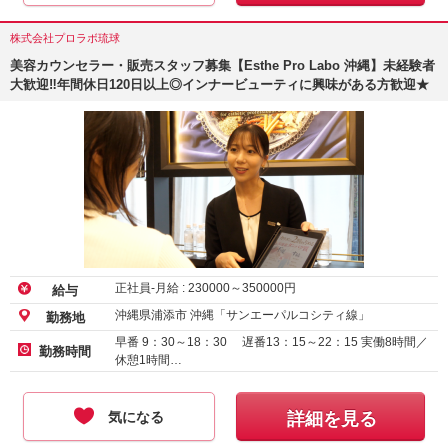
株式会社プロラボ琉球
美容カウンセラー・販売スタッフ募集【Esthe Pro Labo 沖縄】未経験者
大歓迎‼︎年間休日120日以上◎インナービューティに興味がある方歓迎★
正社員-月給 :
230000
～
350000
円
給与
沖縄県浦添市 沖縄「サンエーパルコシティ線」
勤務地
早番 9：30～18：30 遅番13：15～22：15 実働8時間／
勤務時間
休憩1時間…
気になる
詳細を見る