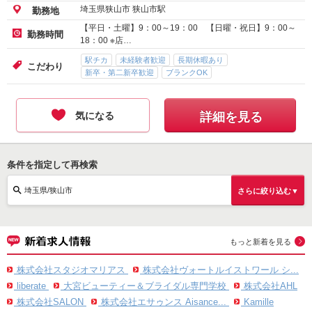
埼玉県狭山市 狭山市駅
勤務地
【平日・土曜】9：00～19：00 【日曜・祝日】9：00～
勤務時間
18：00 ※店…
駅チカ
未経験者歓迎
長期休暇あり
こだわり
新卒・第二新卒歓迎
ブランクOK
気になる
詳細を見る
条件を指定して再検索
埼玉県/狭山市
さらに絞り込む▼
もっと新着を見る
株式会社スタジオマリアス
株式会社ヴォートルイストワール シ...
liberate
大宮ビューティー＆ブライダル専門学校
株式会社AHL
株式会社SALON
株式会社エサゥンス Aisance...
Kamille