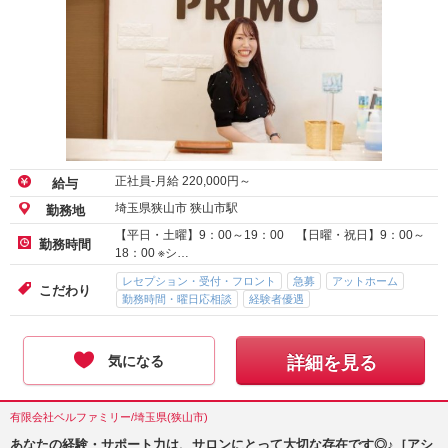
正社員-月給
220,000
円～
給与
埼玉県狭山市 狭山市駅
勤務地
【平日・土曜】9：00～19：00 【日曜・祝日】9：00～
勤務時間
18：00 ※シ…
レセプション・受付・フロント
急募
アットホーム
こだわり
勤務時間・曜日応相談
経験者優遇
気になる
詳細を見る
有限会社ベルファミリー/埼玉県(狭山市)
あなたの経験・サポート力は、サロンにとって大切な存在です◎♪［アシ