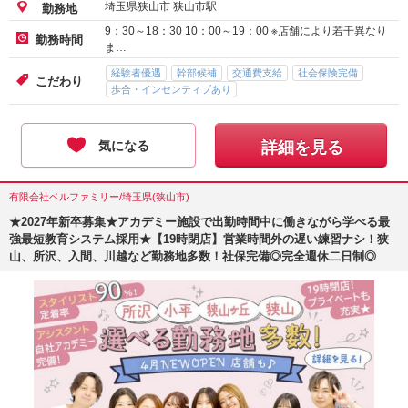
埼玉県狭山市 狭山市駅
勤務地
9：30～18：30 10：00～19：00 ※店舗により若干異なり
勤務時間
ま…
経験者優遇
幹部候補
交通費支給
社会保険完備
こだわり
歩合・インセンティブあり
気になる
詳細を見る
有限会社ベルファミリー/埼玉県(狭山市)
★2027年新卒募集★アカデミー施設で出勤時間中に働きながら学べる最
強最短教育システム採用★【19時閉店】営業時間外の遅い練習ナシ！狭
山、所沢、入間、川越など勤務地多数！社保完備◎完全週休二日制◎