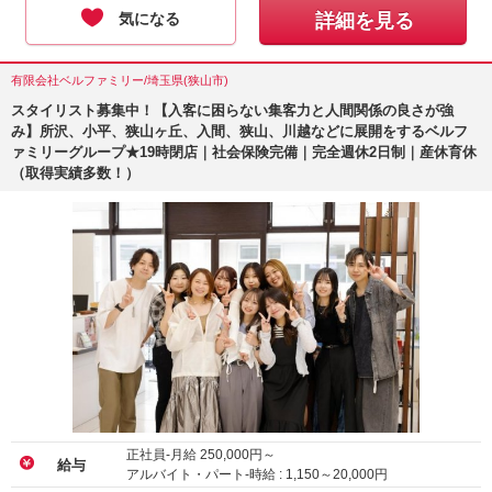
気になる
詳細を見る
有限会社ベルファミリー/埼玉県(狭山市)
スタイリスト募集中！【入客に困らない集客力と人間関係の良さが強
み】所沢、小平、狭山ヶ丘、入間、狭山、川越などに展開をするベルフ
ァミリーグループ★19時閉店｜社会保険完備｜完全週休2日制｜産休育休
（取得実績多数！）
正社員-月給
250,000
円～
給与
アルバイト・パート-時給 :
1,150
～
20,000
円