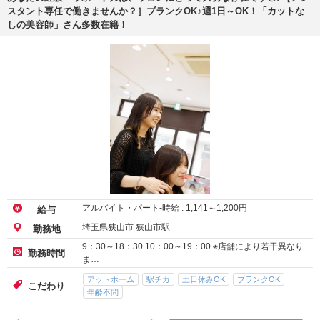
スタント専任で働きませんか？］ブランクOK♪週1日～OK！「カットな
しの美容師」さん多数在籍！
アルバイト・パート-時給 :
1,141
～
1,200
円
給与
埼玉県狭山市 狭山市駅
勤務地
9：30～18：30 10：00～19：00 ※店舗により若干異なり
勤務時間
ま…
アットホーム
駅チカ
土日休みOK
ブランクOK
こだわり
年齢不問