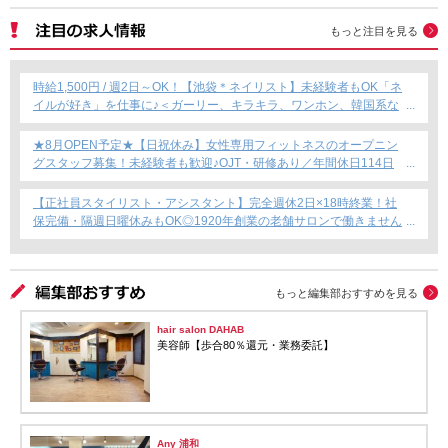
もっと注目を見る
時給1,500円 / 週2日～OK！【池袋＊ネイリスト】未経験者もOK「ネ
イルが好き」を仕事に♪＜ガーリー、キラキラ、ワンホン、韓国系な
ど幅広く提案できます！＞
★8月OPEN予定★【日祝休み】女性専用フィットネスのオープニン
グスタッフ募集！未経験者も歓迎♪OJT・研修あり／年間休日114日
／賞与年2回支給／育児短時間勤務制度あり◎
【正社員スタイリスト・アシスタント】完全週休2日×18時終業！社
保完備・隔週日曜休みもOK◎1920年創業の老舗サロンで働きません
か？
もっと編集部おすすめを見る
hair salon DAHAB
美容師【歩合80％還元・業務委託】
Any 浦和