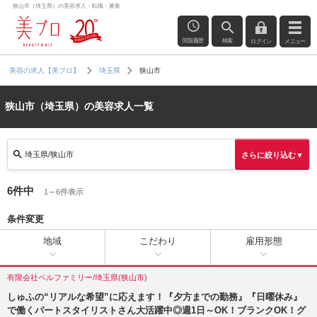
狭山市（埼玉県）の美容求人・転職・募集
閲覧履歴
検索
ログイン
メニュー
狭山市
美容の求人【美プロ】
埼玉県
狭山市（埼玉県）の美容求人一覧
埼玉県/狭山市
さらに絞り込む▼
6件中
1～6件表示
条件変更
地域
こだわり
雇用形態
有限会社ベルファミリー/埼玉県(狭山市)
しゅふの“リアルな希望”に応えます！『夕方までの勤務』『日曜休み』
で働くパートスタイリストさん大活躍中◎週1日～OK！ブランクOK！グ