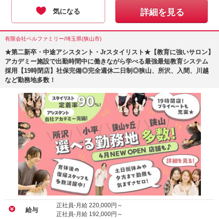
気になる
詳細を見る
有限会社ベルファミリー/埼玉県(狭山市)
★第二新卒・中途アシスタント・Jrスタイリスト★【教育に強いサロン】
アカデミー施設で出勤時間中に働きながら学べる最強最短教育システム
採用【19時閉店】社保完備◎完全週休二日制◎狭山、所沢、入間、川越
など勤務地多数！
正社員-月給
220,000
円～
給与
正社員-月給
192,000
円～