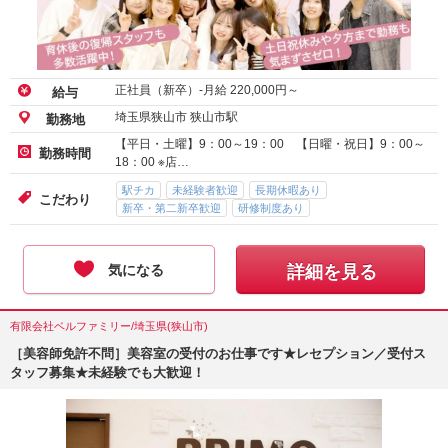
正社員（新卒）-月給
220,000
円～
給与
埼玉県狭山市 狭山市駅
勤務地
【平日・土曜】9：00～19：00 【日曜・祝日】9：00～
勤務時間
18：00 ※店…
駅チカ
未経験者歓迎
長期休暇あり
こだわり
新卒・第二新卒歓迎
研修制度あり
気になる
詳細を見る
有限会社ベルファミリー/埼玉県(狭山市)
［美容師免許不問］美容室の受付のお仕事です★レセプション／受付ス
タッフ募集★未経験でも大歓迎！