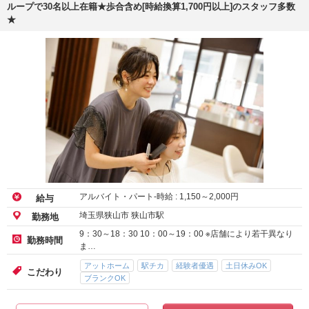
ループで30名以上在籍★歩合含め[時給換算1,700円以上]のスタッフ多数
★
アルバイト・パート-時給 :
1,150
～
2,000
円
給与
埼玉県狭山市 狭山市駅
勤務地
9：30～18：30 10：00～19：00 ※店舗により若干異なり
勤務時間
ま…
アットホーム
駅チカ
経験者優遇
土日休みOK
こだわり
ブランクOK