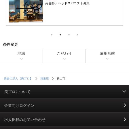
美容師／ヘッドスパニスト募集
条件変更
地域
こだわり
雇用形態
狭山市
美容の求人【美プロ】
埼玉県
美プロについて
利用規約
企業向けログイン
掲載規約
求人掲載のお問い合わせ