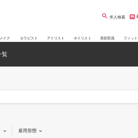
求人検索
メイク
セラピスト
アイリスト
ネイリスト
美容部員
フィット
一覧
り
雇用形態