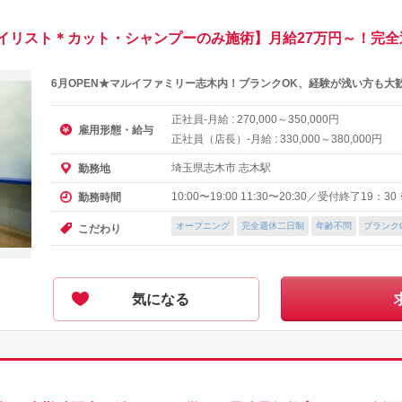
イリスト＊カット・シャンプーのみ施術】月給27万円～！完全
6月OPEN★マルイファミリー志木内！ブランクOK、経験が浅い方も大
正社員-月給 :
～
円
270,000
350,000
雇用形態・給与
正社員（店長）-月給 :
～
円
330,000
380,000
埼玉県志木市 志木駅
勤務地
10:00〜19:00 11:30〜20:30／受付終了19：3
勤務時間
オープニング
完全週休二日制
年齢不問
ブランク
こだわり
気になる