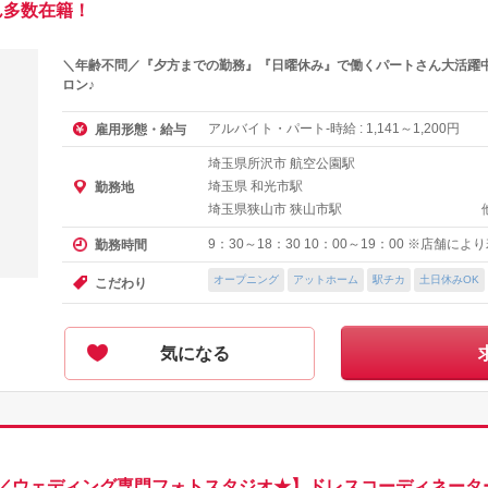
ん多数在籍！
＼年齢不問／『夕方までの勤務』『日曜休み』で働くパートさん大活躍中
ロン♪
アルバイト・パート-時給 :
～
円
雇用形態・給与
1,141
1,200
埼玉県所沢市 航空公園駅
埼玉県 和光市駅
勤務地
埼玉県狭山市 狭山市駅
9：30～18：30 10：00～19：00 ※店舗に
勤務時間
オープニング
アットホーム
駅チカ
土日休みOK
こだわり
気になる
／ウェディング専門フォトスタジオ★】ドレスコーディネーター