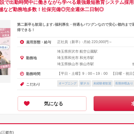
施設で出勤時間中に働きながら学べる最強最短教育システム採用
越など勤務地多数！社保完備◎完全週休二日制◎
第二新卒も歓迎します♪福利厚生・待遇もバツグンなので安心♪都内まで
得できる！
正社員（新卒）-月給
円～
雇用形態・給与
220,000
埼玉県所沢市 航空公園駅
埼玉県和光市 和光市駅
勤務地
埼玉県狭山市 狭山市駅
【平日・土曜】9：00～19：00 【日曜・祝日】
勤務時間
オープニング
駅チカ
未経験者歓迎
長期休暇あり
こだわり
気になる
(三郷市)