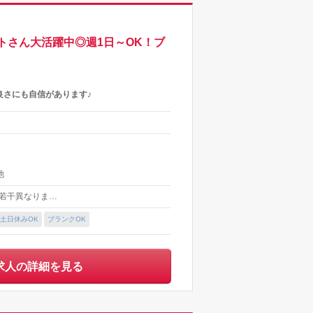
トさん大活躍中◎週1日～OK！ブ
良さにも自信があります♪
他
より若干異なりま…
土日休みOK
ブランクOK
求人の詳細を見る