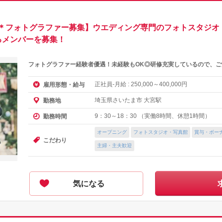
フォトグラファー募集】ウエディング専門のフォトスタジオ【 社保
るメンバーを募集！
フォトグラファー経験者優遇！未経験もOK◎研修充実しているので、
正社員-月給 :
～
円
雇用形態・給与
250,000
400,000
埼玉県さいたま市 大宮駅
勤務地
9：30～18：30 （実働8時間、休憩1時間）
勤務時間
オープニング
フォトスタジオ・写真館
賞与・ボー
こだわり
主婦・主夫歓迎
気になる