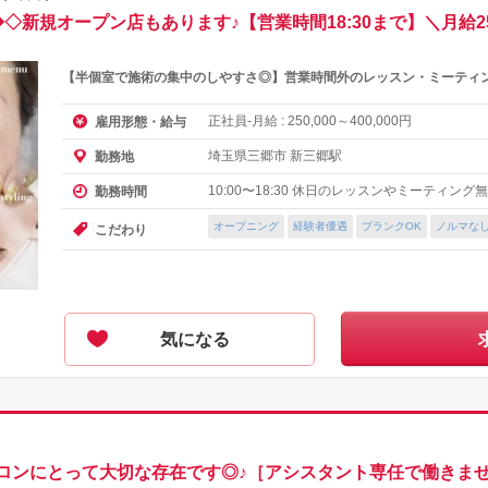
◇新規オープン店もあります♪【営業時間18:30まで】＼月給
【半個室で施術の集中のしやすさ◎】営業時間外のレッスン・ミーティ
正社員-月給 :
～
円
雇用形態・給与
250,000
400,000
埼玉県三郷市 新三郷駅
勤務地
10:00〜18:30 休日のレッスンやミーティン
勤務時間
オープニング
経験者優遇
ブランクOK
ノルマな
こだわり
気になる
ロンにとって大切な存在です◎♪［アシスタント専任で働きませ