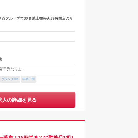
◎グループで30名以上在籍★19時閉店のサ
他
より若干異なりま…
ブランクOK
年齢不問
求人の詳細を見る
募集！18時半までの勤務◎1組1