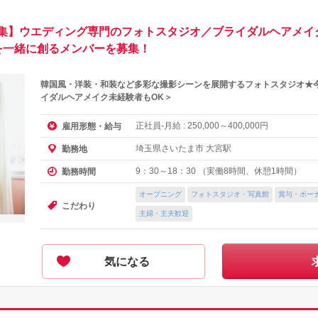
】ウエディング専門のフォトスタジオ／ブライダルヘアメイク【
を一緒に創るメンバーを募集！
韓国風・洋装・和装など多彩な撮影シーンを展開するフォトスタジオ★
イダルヘアメイク未経験者もOK＞
正社員-月給 :
～
円
雇用形態・給与
250,000
400,000
埼玉県さいたま市 大宮駅
勤務地
9：30～18：30 （実働8時間、休憩1時間）
勤務時間
オープニング
フォトスタジオ・写真館
賞与・ボー
こだわり
主婦・主夫歓迎
気になる