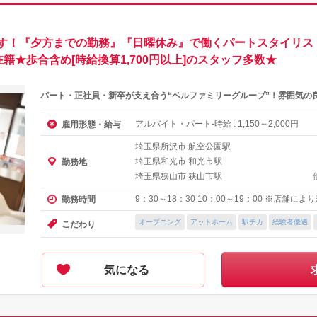
ます！『夕方までの勤務』『日曜休み』で働くパートスタイリス
籍★歩合含め[時給換算1,700円以上]のスタッフ多数★
パート・正社員・新卒が支え合う“ベルファミリーグループ”！雰囲気の
アルバイト・パート-時給 :
～
円
雇用形態・給与
1,150
2,000
埼玉県所沢市 航空公園駅
埼玉県和光市 和光市駅
勤務地
埼玉県狭山市 狭山市駅
9：30～18：30 10：00～19：00 ※店舗に
勤務時間
オープニング
アットホーム
駅チカ
経験者優遇
こだわり
気になる