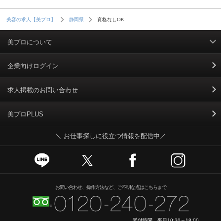
資格なしOK
美容の求人【美プロ】
静岡県
美プロについて
利用規約
企業向けログイン
掲載規約
求人掲載のお問い合わせ
個人情報保護ポリシー
美プロPLUS
＼ お仕事探しに役立つ情報を配信中／
個人情報のお取り扱いについて
Cookieポリシー
スカウトとは
お問い合わせ、操作方法など、ご不明な点はこちらまで
運営会社
受付時間 平日10:30～18:00