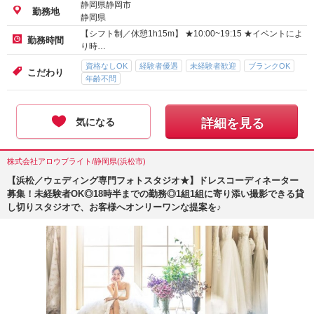
静岡県静岡市
勤務地
静岡県
【シフト制／休憩1h15m】 ★10:00~19:15 ★イベントによ
勤務時間
り時…
資格なしOK
経験者優遇
未経験者歓迎
ブランクOK
こだわり
年齢不問
気になる
詳細を見る
株式会社アロウブライト/静岡県(浜松市)
【浜松／ウェディング専門フォトスタジオ★】ドレスコーディネーター
募集！未経験者OK◎18時半までの勤務◎1組1組に寄り添い撮影できる貸
し切りスタジオで、お客様へオンリーワンな提案を♪