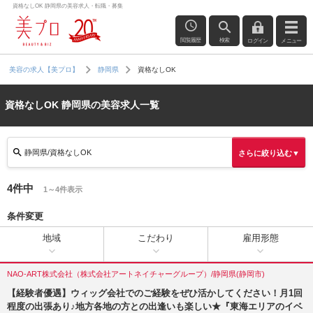
資格なしOK 静岡県の美容求人・転職・募集
閲覧履歴
検索
ログイン
メニュー
資格なしOK
美容の求人【美プロ】
静岡県
資格なしOK 静岡県の美容求人一覧
静岡県/資格なしOK
さらに絞り込む▼
4件中
1～4件表示
条件変更
地域
こだわり
雇用形態
NAO-ART株式会社（株式会社アートネイチャーグループ）/静岡県(静岡市)
【経験者優遇】ウィッグ会社でのご経験をぜひ活かしてください！月1回
程度の出張あり♪地方各地の方との出逢いも楽しい★『東海エリアのイベ