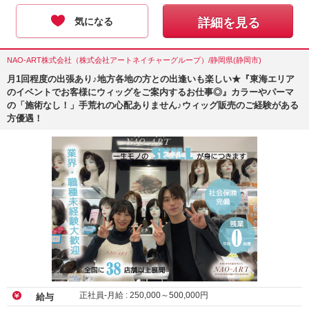
気になる
詳細を見る
NAO-ART株式会社（株式会社アートネイチャーグループ）/静岡県(静岡市)
月1回程度の出張あり♪地方各地の方との出逢いも楽しい★『東海エリア
のイベントでお客様にウィッグをご案内するお仕事◎』カラーやパーマ
の「施術なし！」手荒れの心配ありません♪ウィッグ販売のご経験がある
方優遇！
正社員-月給 :
250,000
～
500,000
円
給与