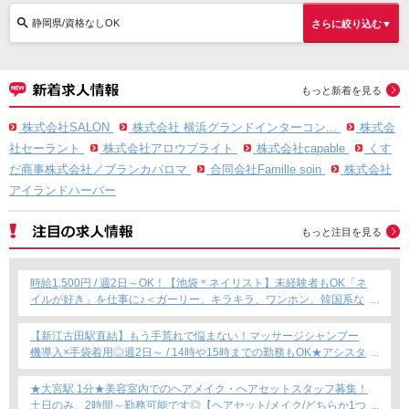
静岡県/資格なしOK
さらに絞り込む▼
もっと新着を見る
株式会社SALON
株式会社 横浜グランドインターコン...
株式会
社セーラント
株式会社アロウブライト
株式会社capable
くす
だ商事株式会社／ブランカパロマ
合同会社Famille soin
株式会社
アイランドハーバー
もっと注目を見る
時給1,500円 / 週2日～OK！【池袋＊ネイリスト】未経験者もOK「ネ
イルが好き」を仕事に♪＜ガーリー、キラキラ、ワンホン、韓国系な
ど幅広く提案できます！＞
【新江古田駅直結】もう手荒れで悩まない！マッサージシャンプー
機導入×手袋着用◎週2日～ / 14時や15時までの勤務もOK★アシスタ
ント専任募集★
★大宮駅 1分★美容室内でのヘアメイク・ヘアセットスタッフ募集！
土日のみ、2時間～勤務可能です◎【ヘアセット/メイク/どちらか1つ