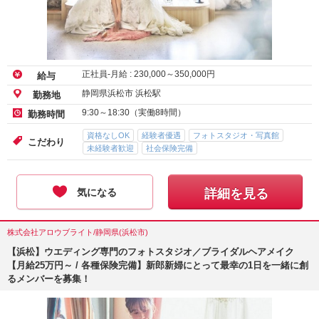
正社員-月給 :
230,000
～
350,000
円
給与
静岡県浜松市 浜松駅
勤務地
9:30～18:30（実働8時間）
勤務時間
資格なしOK
経験者優遇
フォトスタジオ・写真館
こだわり
未経験者歓迎
社会保険完備
気になる
詳細を見る
株式会社アロウブライト/静岡県(浜松市)
【浜松】ウエディング専門のフォトスタジオ／ブライダルヘアメイク
【月給25万円～ / 各種保険完備】新郎新婦にとって最幸の1日を一緒に創
るメンバーを募集！