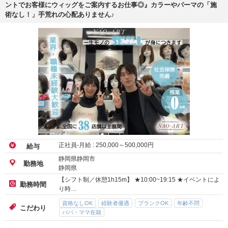
ントでお客様にウィッグをご案内するお仕事◎』カラーやパーマの「施
術なし！」手荒れの心配ありません♪
正社員-月給 :
250,000
～
500,000
円
給与
静岡県静岡市
勤務地
静岡県
【シフト制／休憩1h15m】 ★10:00~19:15 ★イベントによ
勤務時間
り時…
資格なしOK
経験者優遇
ブランクOK
年齢不問
こだわり
パパ・ママ在籍