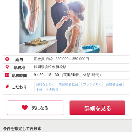
正社員-月給 :
230,000
～
350,000
円
給与
静岡県浜松市 浜松駅
勤務地
9：30～18：30 （実働8時間、休憩1時間）
勤務時間
資格なしOK
未経験者歓迎
ブランクOK
経験者優遇
こだわり
主婦・主夫歓迎
気になる
詳細を見る
条件を指定して再検索