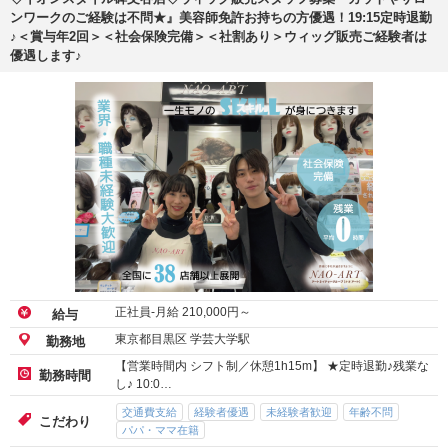
ンワークのご経験は不問★』美容師免許お持ちの方優遇！19:15定時退勤
♪＜賞与年2回＞＜社会保険完備＞＜社割あり＞ウィッグ販売ご経験者は
優遇します♪
正社員-月給
210,000
円～
給与
東京都目黒区 学芸大学駅
勤務地
【営業時間内 シフト制／休憩1h15m】 ★定時退勤♪残業な
勤務時間
し♪ 10:0…
交通費支給
経験者優遇
未経験者歓迎
年齢不問
こだわり
パパ・ママ在籍