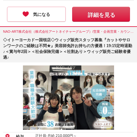
気になる
詳細を見る
NAO-ART株式会社（株式会社アートネイチャーグループ）/営業・企画営業・カウンセラー/東京都(調布市)
◇イトーヨーカドー国領店◇ウィッグ販売スタッフ募集『カットやサロ
ンワークのご経験は不問★』美容師免許お持ちの方優遇！19:15定時退勤
♪＜賞与年2回＞＜社会保険完備＞＜社割あり＞ウィッグ販売ご経験者優
遇♪
正社員-月給
210,000
円～
給与