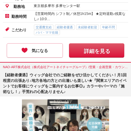
東京都多摩市 多摩センター駅
勤務地
【営業時間内 シフト制／休憩1h15m】 ★定時退勤♪残業な
勤務時間
し♪ 10:0…
交通費支給
経験者優遇
未経験者歓迎
年齢不問
こだわり
パパ・ママ在籍
気になる
詳細を見る
NAO-ART株式会社（株式会社アートネイチャーグループ）/営業・企画営業・カウンセラー/東京都(墨田区)
【経験者優遇】ウィッグ会社でのご経験をぜひ活かしてください！月1回
程度の出張あり♪地方各地の方との出逢いも楽しい★『関東エリアのイベ
ントでお客様にウィッグをご案内するお仕事◎』カラーやパーマの「施
術なし！」手荒れの心配ありません♪