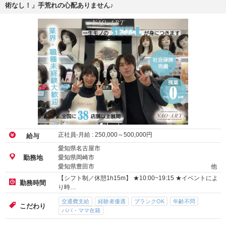
術なし！」手荒れの心配ありません♪
正社員-月給 :
250,000
～
500,000
円
給与
愛知県名古屋市
愛知県岡崎市
勤務地
愛知県豊田市
他
【シフト制／休憩1h15m】 ★10:00~19:15 ★イベントによ
勤務時間
り時…
交通費支給
経験者優遇
ブランクOK
年齢不問
こだわり
パパ・ママ在籍