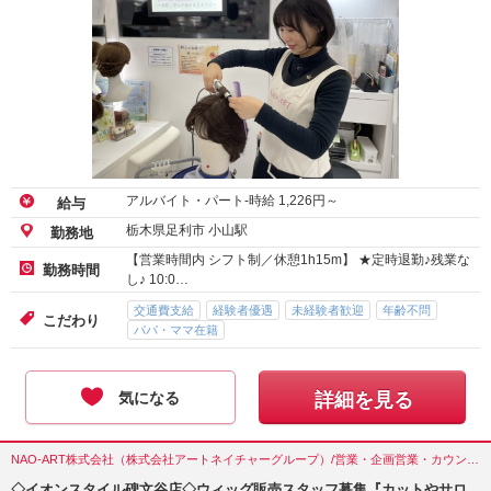
アルバイト・パート-時給
1,226
円～
給与
栃木県足利市 小山駅
勤務地
【営業時間内 シフト制／休憩1h15m】 ★定時退勤♪残業な
勤務時間
し♪ 10:0…
交通費支給
経験者優遇
未経験者歓迎
年齢不問
こだわり
パパ・ママ在籍
気になる
詳細を見る
NAO-ART株式会社（株式会社アートネイチャーグループ）/営業・企画営業・カウンセラー/東京都(目黒区)
◇イオンスタイル碑文谷店◇ウィッグ販売スタッフ募集『カットやサロ