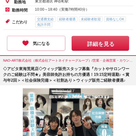
東京都港区 神谷町駅
勤務地
10:00～18:40（実働7時間40分）
勤務時間
交通費支給
経験者優遇
未経験者歓迎
資格なしOK
こだわり
免許不問
気になる
詳細を見る
NAO-ART株式会社（株式会社アートネイチャーグループ）/営業・企画営業・カウンセラー/愛知県(東海市)
◇アピタ東海荒尾店◇ウィッグ販売スタッフ募集『カットやサロンワー
クのご経験は不問★』美容師免許お持ちの方優遇！19:15定時退勤♪＜賞
与年2回＞＜社会保険完備＞＜社割あり＞ウィッグ販売ご経験者優遇♪