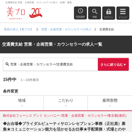
交通費支給 営業、企画営業、カウンセラーの求人・転職・募集
閲覧履歴
検索
ログイン
メニュー
交通費支給
美容の求人【美プロ】
営業・企画営業・カウンセラーの求人
交通費支給 営業・企画営業・カウンセラーの求人一覧
営業・企画営業・カウンセラー/交通費支給
さらに絞り込む▼
15件中
1～15件表示
条件変更
地域
こだわり
雇用形態
株式会社フォーシス アンド カンパニー /営業・企画営業・カウンセラー/東京都(港区)
◆お台場◆ブライダルビューティサロンレセプション事務（正社員）募
集★コミュニケーション能力を活かせるお仕事★手配業務・式場とのや