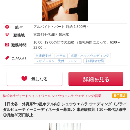
アルバイト・パート-時給
1,300
円～
給与
東京都千代田区 銀座駅
勤務地
10:00~19:00の間での勤務 （婚礼時間によって、6:00～
勤務時間
22:00…
交通費支給
ホテル
式場・ハウスウエディング
こだわり
レセプション・受付・フロント
未経験者歓迎
気になる
詳細を見る
株式会社ヴォートルイストワール シュウウエムラ ウエディング/営業・企画営業・カウンセラー/東京都(千代田区)
終了間近
【日比谷・外資系5つ星ホテル内】シュウウエムラ ウエディング《ブライ
ダルビューティーコーディネーター募集♪》未経験歓迎！30～40代活躍中
◎月給26万円以上