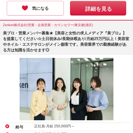
気になる
詳細を見る
Zenken株式会社/営業・企画営業・カウンセラー/東京都(港区)
美プロ・営業メンバー募集★【美容と女性の求人メディア『美プロ』】
を提案してください☆土日祝休み/長期休暇あり/月給25万円以上！美容室
やネイル・エステサロンがメイン顧客です。美容業界での勤務経験があ
る方は知識を活かせます◎
正社員-月給
250,000
円～
給与