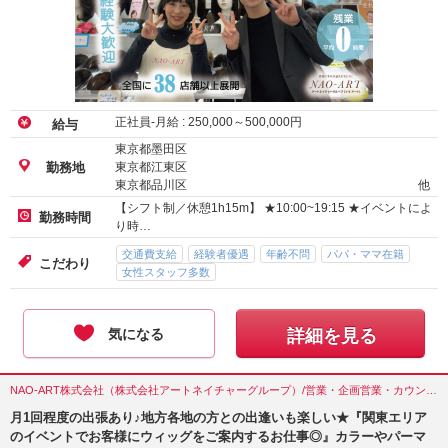
正社員-月給 :
250,000
～
500,000
円
給与
東京都墨田区
東京都江東区
勤務地
東京都品川区
他
【シフト制／休憩1h15m】 ★10:00~19:15 ★イベントによ
勤務時間
り時…
交通費支給
経験者優遇
年齢不問
パパ・ママ在籍
こだわり
女性スタッフ多数
気になる
詳細を見る
NAO-ART株式会社（株式会社アートネイチャーグループ）/営業・企画営業・カウンセラー/東京都(墨田区)
月1回程度の出張あり♪地方各地の方との出逢いも楽しい★『関東エリア
のイベントでお客様にウィッグをご案内するお仕事◎』カラーやパーマ