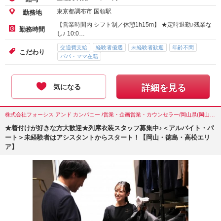
東京都調布市 国領駅
勤務地
【営業時間内 シフト制／休憩1h15m】 ★定時退勤♪残業な
勤務時間
し♪ 10:0…
交通費支給
経験者優遇
未経験者歓迎
年齢不問
こだわり
パパ・ママ在籍
気になる
詳細を見る
株式会社フォーシス アンド カンパニー /営業・企画営業・カウンセラー/岡山県(岡山市)
★着付けが好きな方大歓迎★列席衣装スタッフ募集中♪＜アルバイト・パ
ート＞未経験者はアシスタントからスタート！【岡山・徳島・高松エリ
ア】