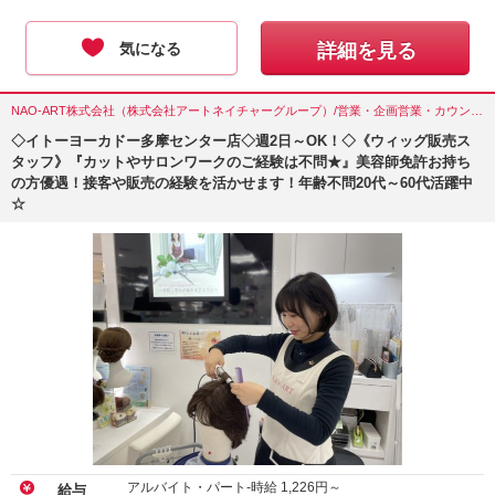
気になる
詳細を見る
NAO-ART株式会社（株式会社アートネイチャーグループ）/営業・企画営業・カウンセラー/東京都(多摩市)
◇イトーヨーカドー多摩センター店◇週2日～OK！◇《ウィッグ販売ス
タッフ》『カットやサロンワークのご経験は不問★』美容師免許お持ち
の方優遇！接客や販売の経験を活かせます！年齢不問20代～60代活躍中
☆
アルバイト・パート-時給
1,226
円～
給与