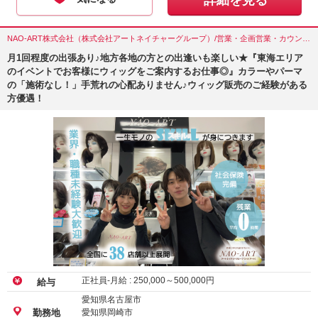
詳細を見る
NAO-ART株式会社（株式会社アートネイチャーグループ）/営業・企画営業・カウンセラー/愛知県(名古屋市)
月1回程度の出張あり♪地方各地の方との出逢いも楽しい★『東海エリア
のイベントでお客様にウィッグをご案内するお仕事◎』カラーやパーマ
の「施術なし！」手荒れの心配ありません♪ウィッグ販売のご経験がある
方優遇！
正社員-月給 :
250,000
～
500,000
円
給与
愛知県名古屋市
愛知県岡崎市
勤務地