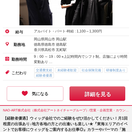
アルバイト・パート-時給 :
1,100
～
1,300
円
給与
岡山県岡山市 岡山駅
徳島県徳島市 徳島駅
勤務地
香川県高松市 瓦町駅
9：00 ～ 19：00 ※上記時間内でシフト制。店舗により時間
勤務時間
変動あり …
交通費支給
未経験者歓迎
社会保険完備
研修制度あり
こだわり
経験者優遇
気になる
詳細を見る
NAO-ART株式会社（株式会社アートネイチャーグループ）/営業・企画営業・カウンセラー/愛知県(名古屋市)
【経験者優遇】ウィッグ会社でのご経験をぜひ活かしてください！月1回
程度の出張あり♪地方各地の方との出逢いも楽しい★『東海エリアのイベ
ントでお客様にウィッグをご案内するお仕事◎』カラーやパーマの「施