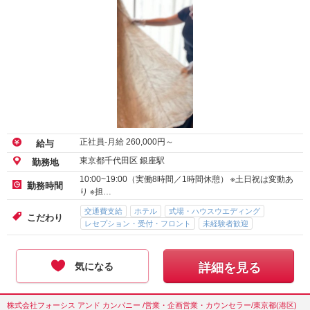
正社員-月給
260,000
円～
給与
東京都千代田区 銀座駅
勤務地
10:00~19:00（実働8時間／1時間休憩） ※土日祝は変動あ
勤務時間
り ※担…
交通費支給
ホテル
式場・ハウスウエディング
こだわり
レセプション・受付・フロント
未経験者歓迎
気になる
詳細を見る
株式会社フォーシス アンド カンパニー /営業・企画営業・カウンセラー/東京都(港区)