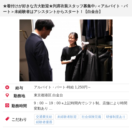
★着付けが好きな方大歓迎★列席衣装スタッフ募集中♪＜アルバイト・パ
ート＞未経験者はアシスタントからスタート！【白金台】
アルバイト・パート-時給
1,250
円～
給与
東京都港区 白金台
勤務地
9：00 ～ 19：00 ※上記時間内でシフト制。店舗により時間
勤務時間
変動あり …
交通費支給
未経験者歓迎
社会保険完備
研修制度あり
こだわり
経験者優遇