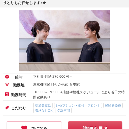
りとりもお任せします♪★
正社員-月給
276,600
円～
給与
東京都港区 ゆりかもめ 台場駅
勤務地
10：00～19：00 ※店舗や婚礼スケジュールにより若干の時
勤務時間
間変動あり
交通費支給
レセプション・受付・フロント
経験者優遇
こだわり
資格なしOK
免許不問
気になる