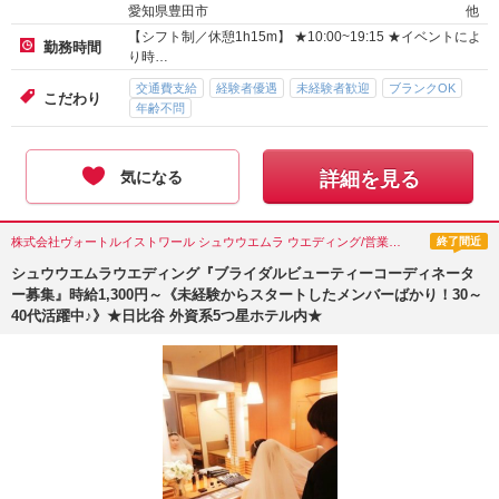
愛知県豊田市
他
【シフト制／休憩1h15m】 ★10:00~19:15 ★イベントによ
勤務時間
り時…
交通費支給
経験者優遇
未経験者歓迎
ブランクOK
こだわり
年齢不問
気になる
詳細を見る
株式会社ヴォートルイストワール シュウウエムラ ウエディング/営業・企画営業・カウンセラー/東京都(千代田区)
終了間近
シュウウエムラウエディング『ブライダルビューティーコーディネータ
ー募集』時給1,300円～《未経験からスタートしたメンバーばかり！30～
40代活躍中♪》★日比谷 外資系5つ星ホテル内★