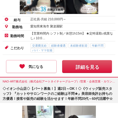
正社員-月給
210,000
円～
給与
愛知県東海市 聚楽園駅
勤務地
【営業時間内 シフト制／休憩1h15m】 ★定時退勤♪残業な
勤務時間
し♪ 10:0…
交通費支給
経験者優遇
未経験者歓迎
年齢不問
こだわり
パパ・ママ在籍
気になる
詳細を見る
NAO-ART株式会社（株式会社アートネイチャーグループ）/営業・企画営業・カウンセラー/栃木県(足利市)
◇イオン小山店◇【パート募集！】週2日～OK！◇《ウィッグ販売スタ
ッフ》『カットやサロンワークのご経験は不問★』美容師免許お持ちの
方優遇！接客や販売の経験を活かせます！年齢不問20代～60代活躍中☆