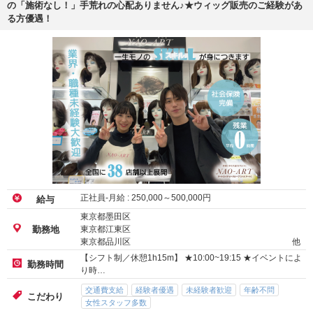
の「施術なし！」手荒れの心配ありません♪★ウィッグ販売のご経験があ
る方優遇！
正社員-月給 :
250,000
～
500,000
円
給与
東京都墨田区
東京都江東区
勤務地
東京都品川区
他
【シフト制／休憩1h15m】 ★10:00~19:15 ★イベントによ
勤務時間
り時…
交通費支給
経験者優遇
未経験者歓迎
年齢不問
こだわり
女性スタッフ多数