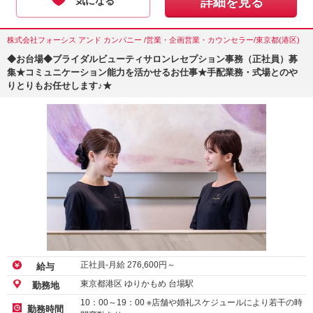
気になる
詳細を見る
株式会社フォーシス アンド カンパニー /営業・企画営業・カウンセラー/東京都(港区)
◆お台場◆ブライダルビューティサロンレセプション事務（正社員）募
集★コミュニケーション能力を活かせるお仕事★手配業務・式場とのや
りとりもお任せします♪★
正社員-月給
276,600
円～
給与
東京都港区 ゆりかもめ 台場駅
勤務地
10：00～19：00 ※店舗や婚礼スケジュールにより若干の時
勤務時間