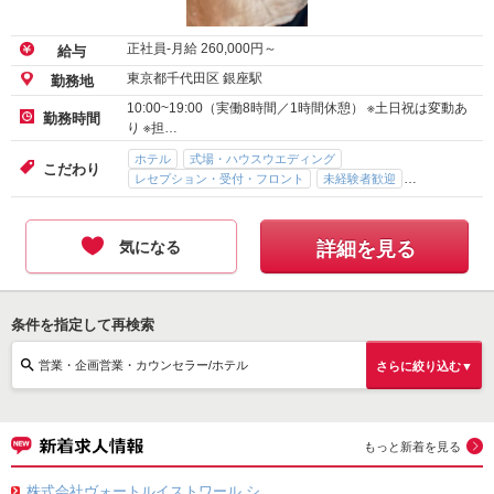
正社員-月給
260,000
円～
給与
東京都千代田区 銀座駅
勤務地
10:00~19:00（実働8時間／1時間休憩） ※土日祝は変動あ
勤務時間
り ※担…
ホテル
式場・ハウスウエディング
こだわり
レセプション・受付・フロント
未経験者歓迎
駅直結（駅ビル）
気になる
詳細を見る
条件を指定して再検索
営業・企画営業・カウンセラー/ホテル
さらに絞り込む▼
もっと新着を見る
株式会社ヴォートルイストワール シ...