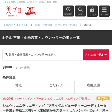
ホテル 営業、企画営業、カウンセラーの求人・転職・募集
閲覧履歴
検索
ログイン
メニュー
ホテル
美容の求人【美プロ】
営業・企画営業・カウンセラーの求人
ホテル 営業・企画営業・カウンセラーの求人一覧
営業・企画営業・カウンセラー/ホテル
さらに絞り込む▼
3件中
1～3件表示
条件変更
地域
こだわり
雇用形態
株式会社ヴォートルイストワール シュウウエムラ ウエディング/営業・企画営業・カウンセラー/東京都(千代田区)
終了間近
シュウウエムラウエディング『ブライダルビューティーコーディネータ
ー募集』時給1,300円～《未経験からスタートしたメンバーばかり！30～