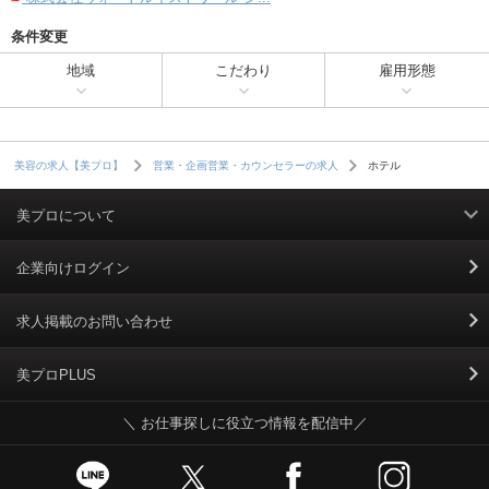
条件変更
地域
こだわり
雇用形態
ホテル
美容の求人【美プロ】
営業・企画営業・カウンセラーの求人
美プロについて
利用規約
企業向けログイン
掲載規約
求人掲載のお問い合わせ
個人情報保護ポリシー
美プロPLUS
＼ お仕事探しに役立つ情報を配信中／
個人情報のお取り扱いについて
Cookieポリシー