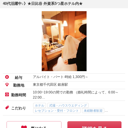
40代活躍中♪》★日比谷 外資系5つ星ホテル内★
アルバイト・パート-時給
1,300
円～
給与
東京都千代田区 銀座駅
勤務地
10:00~19:00の間での勤務 （婚礼時間によって、6:00～
勤務時間
22:00…
ホテル
式場・ハウスウエディング
こだわり
レセプション・受付・フロント
未経験者歓迎
駅直結（駅ビル）