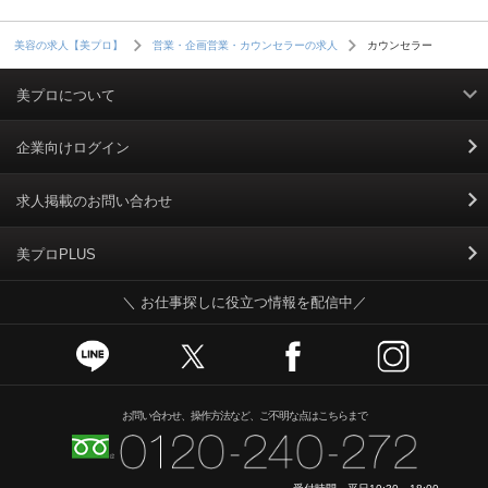
カウンセラー
美容の求人【美プロ】
営業・企画営業・カウンセラーの求人
美プロについて
利用規約
企業向けログイン
掲載規約
求人掲載のお問い合わせ
個人情報保護ポリシー
美プロPLUS
＼ お仕事探しに役立つ情報を配信中／
個人情報のお取り扱いについて
Cookieポリシー
スカウトとは
お問い合わせ、操作方法など、ご不明な点はこちらまで
運営会社