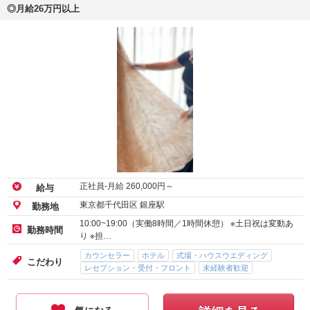
◎月給26万円以上
正社員-月給
260,000
円～
給与
東京都千代田区 銀座駅
勤務地
10:00~19:00（実働8時間／1時間休憩） ※土日祝は変動あ
勤務時間
り ※担…
カウンセラー
ホテル
式場・ハウスウエディング
こだわり
レセプション・受付・フロント
未経験者歓迎