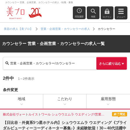
カウンセラー 営業、企画営業、カウンセラーの求人・転職・募集
閲覧履歴
検索
ログイン
メニュー
カウンセラー
美容の求人【美プロ】
営業・企画営業・カウンセラーの求人
カウンセラー 営業・企画営業・カウンセラーの求人一覧
営業・企画営業・カウンセラー/カウンセラー
さらに絞り込む▼
2件中
1～2件表示
条件変更
地域
こだわり
雇用形態
株式会社ヴォートルイストワール シュウウエムラ ウエディング/営業・企画営業・カウンセラー/東京都(千代田区)
終了間近
【日比谷・外資系5つ星ホテル内】シュウウエムラ ウエディング《ブライ
ダルビューティーコーディネーター募集♪》未経験歓迎！30～40代活躍中