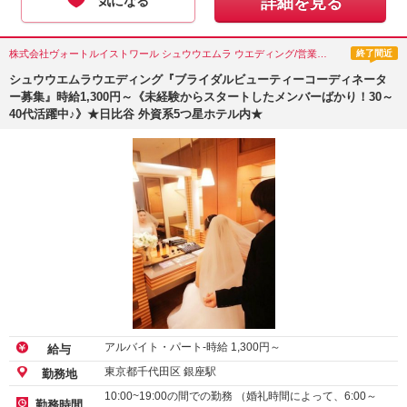
気になる
詳細を見る
株式会社ヴォートルイストワール シュウウエムラ ウエディング/営業・企画営業・カウンセラー/東京都(千代田区)
終了間近
シュウウエムラウエディング『ブライダルビューティーコーディネータ
ー募集』時給1,300円～《未経験からスタートしたメンバーばかり！30～
40代活躍中♪》★日比谷 外資系5つ星ホテル内★
アルバイト・パート-時給
1,300
円～
給与
東京都千代田区 銀座駅
勤務地
10:00~19:00の間での勤務 （婚礼時間によって、6:00～
勤務時間