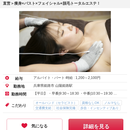
直営＞痩身×バスト×フェイシャル×脱毛トータルエステ！
アルバイト・パート-時給 :
1,200
～
2,100
円
給与
兵庫県姫路市 山陽姫路駅
勤務地
【平日】 ・早番|9:30～18:30 ・中番|10:30～19:30 …
勤務時間
オールハンド（セラピスト）
資格なしOK
ノルマなし
こだわり
交通費支給
社会保険完備
歩合・インセンティブあり
気になる
詳細を見る