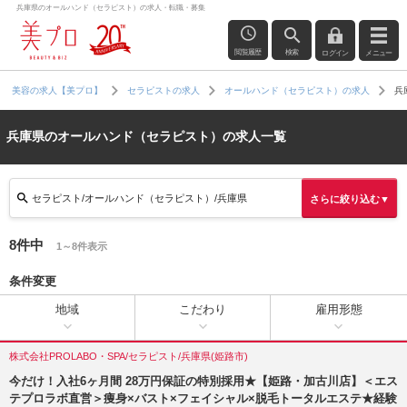
兵庫県のオールハンド（セラピスト）の求人・転職・募集
閲覧履歴
検索
ログイン
メニュー
兵
美容の求人【美プロ】
セラピストの求人
オールハンド（セラピスト）の求人
兵庫県のオールハンド（セラピスト）の求人一覧
セラピスト/オールハンド（セラピスト）/兵庫県
さらに絞り込む▼
8件中
1～8件表示
条件変更
地域
こだわり
雇用形態
株式会社PROLABO・SPA/セラピスト/兵庫県(姫路市)
今だけ！入社6ヶ月間 28万円保証の特別採用★【姫路・加古川店】＜エス
テプロラボ直営＞痩身×バスト×フェイシャル×脱毛トータルエステ★経験