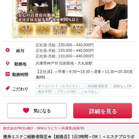
正社員-月給 :
230,000
～
440,000
円
正社員-月給 :
220,000
～
440,000
円
給与
正社員-月給 :
210,000
～
440,000
円
兵庫県神戸市 旧居留地・大丸前駅
勤務地
【正社員】＜早番＞9:30〜18:30＜遅番＞11:30〜20:30(実
勤務時間
働8時…
オールハンド（セラピスト）
未経験者歓迎
資格なしOK
こだわり
免許不問
ブランクOK
ノルマなし
気になる
詳細を見る
株式会社PROLABO・SPA/セラピスト/兵庫県(姫路市)
痩身エステご経験者限定★【姫路店】1日3時間～OK！＜エステプロラボ