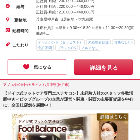
正社員-月給 :
230,000
～
440,000
円
正社員-月給 :
220,000
～
440,000
円
給与
正社員-月給 :
210,000
～
440,000
円
兵庫県神戸市 旧居留地・大丸前駅
勤務地
【正社員】＜早番＞9:30〜18:30＜遅番＞11:30〜20:30(実
勤務時間
働8時…
オールハンド（セラピスト）
未経験者歓迎
資格なしOK
こだわり
免許不問
ブランクOK
ノルマなし
気になる
詳細を見る
アブコ株式会社/セラピスト/兵庫県(神戸市)
【ドイツ式フットケア専門エステサロン】未経験入社のスタッフ多数活
躍中★＜ピップグループの企業が運営＞関東・関西の主要百貨店を中心
に、全国11店舗を展開中！