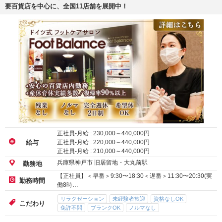
要百貨店を中心に、全国11店舗を展開中！
正社員-月給 :
230,000
～
440,000
円
正社員-月給 :
220,000
～
440,000
円
給与
正社員-月給 :
210,000
～
440,000
円
兵庫県神戸市 旧居留地・大丸前駅
勤務地
【正社員】＜早番＞9:30〜18:30＜遅番＞11:30〜20:30(実
勤務時間
働8時…
リラクゼーション
未経験者歓迎
資格なしOK
こだわり
免許不問
ブランクOK
ノルマなし