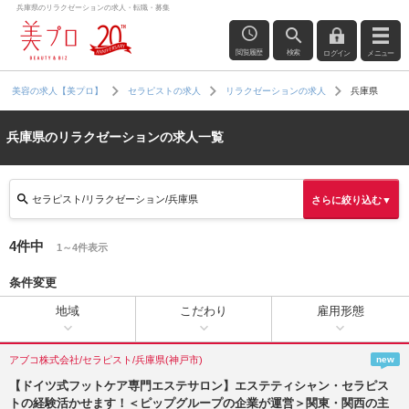
兵庫県のリラクゼーションの求人・転職・募集
閲覧履歴
検索
ログイン
メニュー
兵庫県
美容の求人【美プロ】
セラピストの求人
リラクゼーションの求人
兵庫県のリラクゼーションの求人一覧
セラピスト/リラクゼーション/兵庫県
さらに絞り込む▼
4件中
1～4件表示
条件変更
地域
こだわり
雇用形態
アブコ株式会社/セラピスト/兵庫県(神戸市)
new
【ドイツ式フットケア専門エステサロン】エステティシャン・セラピス
トの経験活かせます！＜ピップグループの企業が運営＞関東・関西の主