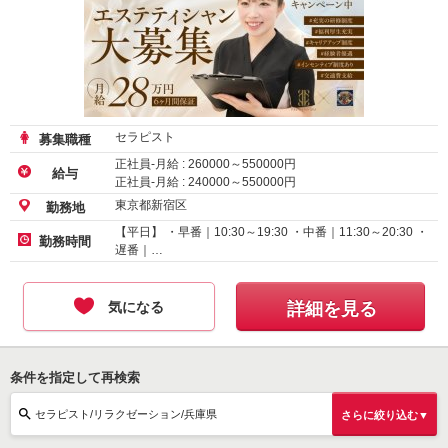
セラピスト
募集職種
正社員-月給 :
260000
～
550000
円
給与
正社員-月給 :
240000
～
550000
円
アルバイト・パート-時給 :
1600
～
2500
円
東京都新宿区
勤務地
【平日】 ・早番｜10:30～19:30 ・中番｜11:30～20:30 ・
勤務時間
遅番｜…
気になる
詳細を見る
条件を指定して再検索
セラピスト/リラクゼーション/兵庫県
さらに絞り込む▼