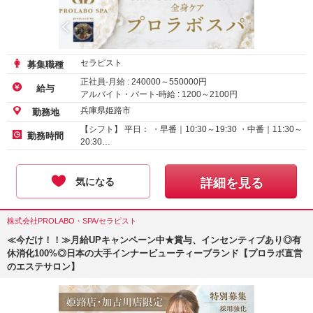
セラピスト
募集職種
正社員-月給 :
240000
～
550000
円
給与
アルバイト・パート-時給 :
1200
～
2100
円
兵庫県姫路市
勤務地
【シフト】 平日： ・早番｜10:30～19:30 ・中番｜11:30～
勤務時間
20:30…
気になる
詳細を見る
株式会社PROLABO・SPA/セラピスト
≪今だけ！！≫月給UPキャンペーン中★賞与、インセンティブあり◎有
休消化100%◎日本の大手インナービューティーブランド【プロラボ直営
のエステサロン】