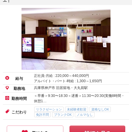
上｜
正社員-月給 :
220,000
～
440,000
円
給与
アルバイト・パート-時給 :
1,300
～
1,650
円
兵庫県神戸市 旧居留地・大丸前駅
勤務地
＜早番＞9:30〜18:30＜遅番＞11:30〜20:30(実働8時間・
勤務時間
休憩1…
リラクゼーション
未経験者歓迎
資格なしOK
こだわり
免許不問
ブランクOK
ノルマなし