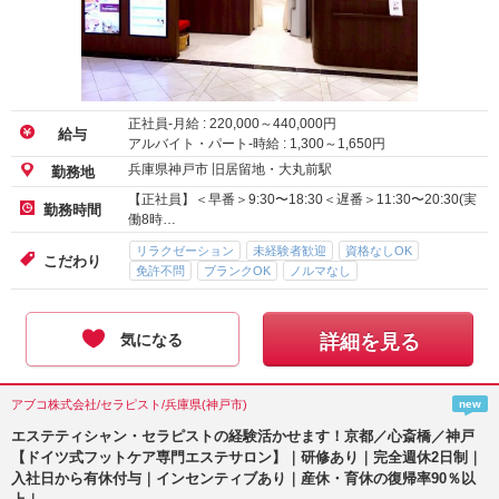
正社員-月給 :
220,000
～
440,000
円
給与
アルバイト・パート-時給 :
1,300
～
1,650
円
兵庫県神戸市 旧居留地・大丸前駅
勤務地
【正社員】＜早番＞9:30〜18:30＜遅番＞11:30〜20:30(実
勤務時間
働8時…
リラクゼーション
未経験者歓迎
資格なしOK
こだわり
免許不問
ブランクOK
ノルマなし
気になる
詳細を見る
アブコ株式会社/セラピスト/兵庫県(神戸市)
new
エステティシャン・セラピストの経験活かせます！京都／心斎橋／神戸
【ドイツ式フットケア専門エステサロン】｜研修あり｜完全週休2日制｜
入社日から有休付与｜インセンティブあり｜産休・育休の復帰率90％以