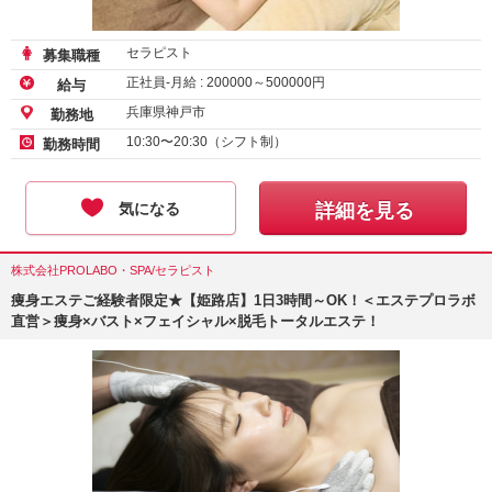
セラピスト
募集職種
正社員-月給 :
200000
～
500000
円
給与
兵庫県神戸市
勤務地
10:30〜20:30（シフト制）
勤務時間
気になる
詳細を見る
株式会社PROLABO・SPA/セラピスト
痩身エステご経験者限定★【姫路店】1日3時間～OK！＜エステプロラボ
直営＞痩身×バスト×フェイシャル×脱毛トータルエステ！