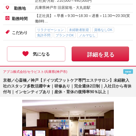
正社員-月給 :
210,000
～
440,000
円
兵庫県神戸市 旧居留地・大丸前駅
勤務地
【正社員】＜早番＞9:30〜18:30＜遅番＞11:30〜20:30(実
勤務時間
働8時…
リラクゼーション
未経験者歓迎
資格なしOK
こだわり
免許不問
ブランクOK
ノルマなし
気になる
詳細を見る
アブコ株式会社/セラピスト/兵庫県(神戸市)
new
京都／心斎橋／神戸【ドイツ式フットケア専門エステサロン】未経験入
社のスタッフ多数活躍中★｜研修あり｜完全週休2日制｜入社日から有休
付与｜インセンティブあり｜産休・育休の復帰率90％以上｜