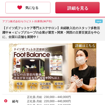
気になる
詳細を見る
アブコ株式会社/セラピスト/兵庫県(神戸市)
new
【ドイツ式フットケア専門エステサロン】未経験入社のスタッフ多数活
躍中★＜ピップグループの企業が運営＞関東・関西の主要百貨店を中心
に、全国11店舗を展開中！
正社員-月給 :
230,000
～
440,000
円
正社員-月給 :
220,000
～
440,000
円
給与