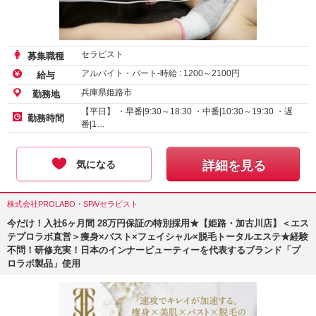
セラピスト
募集職種
アルバイト・パート-時給 :
1200
～
2100
円
給与
兵庫県姫路市
勤務地
【平日】 ・早番|9:30～18:30 ・中番|10:30～19:30 ・遅
勤務時間
番|1…
気になる
詳細を見る
株式会社PROLABO・SPA/セラピスト
今だけ！入社6ヶ月間 28万円保証の特別採用★【姫路・加古川店】＜エス
テプロラボ直営＞痩身×バスト×フェイシャル×脱毛トータルエステ★経験
不問！研修充実！日本のインナービューティーを代表するブランド「プ
ロラボ製品」使用