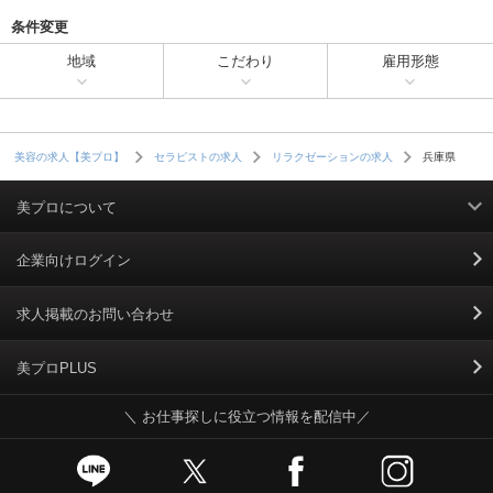
条件変更
地域
こだわり
雇用形態
兵庫県
美容の求人【美プロ】
セラピストの求人
リラクゼーションの求人
美プロについて
利用規約
企業向けログイン
掲載規約
求人掲載のお問い合わせ
個人情報保護ポリシー
美プロPLUS
＼ お仕事探しに役立つ情報を配信中／
個人情報のお取り扱いについて
Cookieポリシー