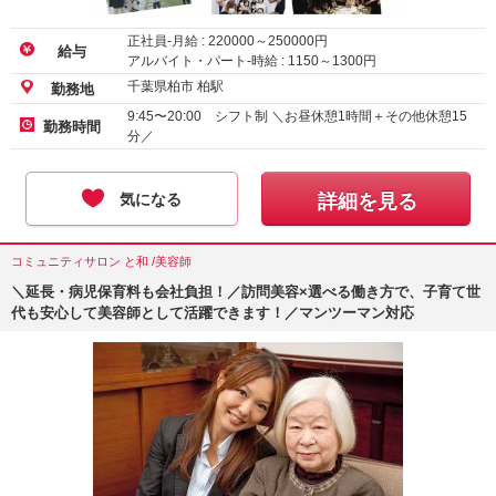
正社員-月給 :
220000
～
250000
円
給与
アルバイト・パート-時給 :
1150
～
1300
円
千葉県柏市 柏駅
勤務地
9:45〜20:00 シフト制 ＼お昼休憩1時間＋その他休憩15
勤務時間
分／
気になる
詳細を見る
コミュニティサロン と和 /美容師
＼延長・病児保育料も会社負担！／訪問美容×選べる働き方で、子育て世
代も安心して美容師として活躍できます！／マンツーマン対応