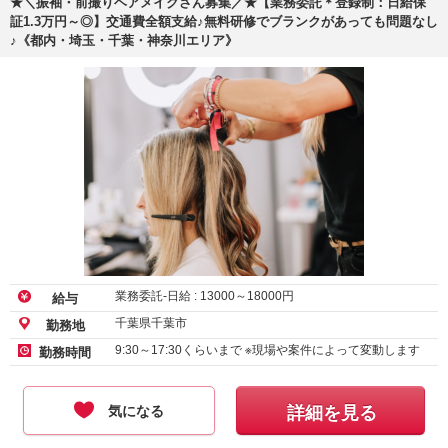
★＼振袖・前撮りヘアメイクさん募集／★【業務委託＊登録制：日給保
証1.3万円～◎】交通費全額支給♪無料研修でブランクがあっても問題なし
♪《都内・埼玉・千葉・神奈川エリア》
業務委託-日給 :
13000
～
18000
円
給与
千葉県千葉市
勤務地
9:30～17:30くらいまで ※現場や案件によって変動します
勤務時間
気になる
詳細を見る