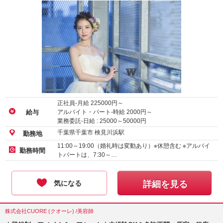
正社員-月給
225000
円～
アルバイト・パート-時給
2000
円～
給与
業務委託-日給 :
25000
～
50000
円
千葉県千葉市 検見川浜駅
勤務地
11:00～19:00（婚礼時は変動あり）※休憩含む ※アルバイ
勤務時間
トパートは、7:30～…
気になる
詳細を見る
株式会社CUORE (クオーレ) /美容師