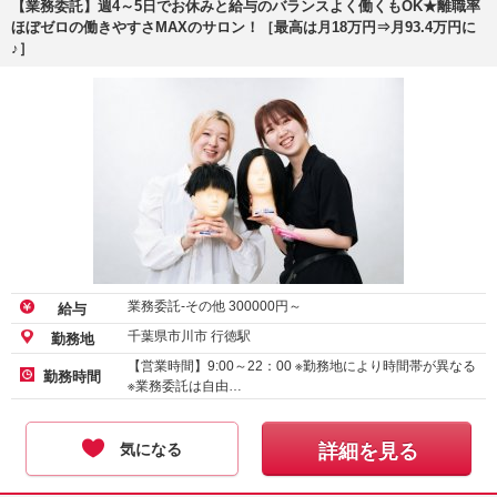
【業務委託】週4～5日でお休みと給与のバランスよく働くもOK★離職率
ほぼゼロの働きやすさMAXのサロン！［最高は月18万円⇒月93.4万円に
♪］
業務委託-その他
300000
円～
給与
千葉県市川市 行徳駅
勤務地
【営業時間】9:00～22：00 ※勤務地により時間帯が異なる
勤務時間
※業務委託は自由…
気になる
詳細を見る