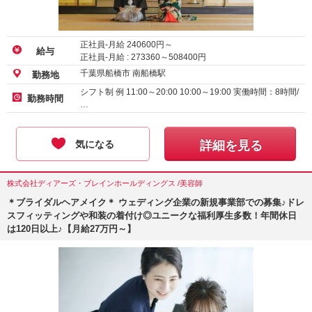
正社員-月給
240600
円～
給与
正社員-月給 :
273360
～
508400
円
千葉県船橋市 南船橋駅
勤務地
シフト制 例 11:00～20:00 10:00～19:00 実働時間：8時間/
勤務時間
…
気になる
詳細を見る
株式会社ディアーズ・ブレインホールディングス /美容師
＊ブライダルヘアメイク＊ ウェディング企業の新規事業部での募集♪ドレ
スフィッティングや和装の着付け◎ユニークな福利厚生多数！年間休日
は120日以上♪【月給27万円～】