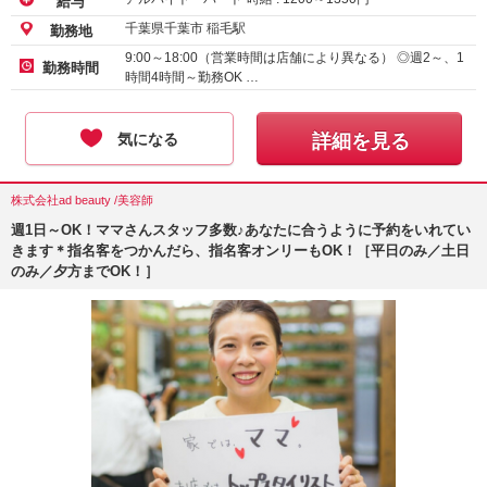
給与
千葉県千葉市 稲毛駅
勤務地
9:00～18:00（営業時間は店舗により異なる） ◎週2～、1
勤務時間
時間4時間～勤務OK …
気になる
詳細を見る
株式会社ad beauty /美容師
週1日～OK！ママさんスタッフ多数♪あなたに合うように予約をいれてい
きます＊指名客をつかんだら、指名客オンリーもOK！［平日のみ／土日
のみ／夕方までOK！］