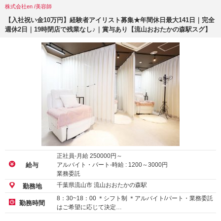
株式会社en /美容師
【入社祝い金10万円】経験者アイリスト募集★年間休日最大141日｜完全
週休2日｜19時閉店で残業なし♪｜賞与あり【流山おおたかの森駅スグ】
正社員-月給
250000
円～
アルバイト・パート-時給 :
1200
～
3000
円
給与
業務委託
千葉県流山市 流山おおたかの森駅
勤務地
8：30~18：00 ＊シフト制 ＊アルバイト/パート・業務委託
勤務時間
はご希望に応じて決定…