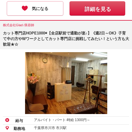
気になる
詳細を見る
株式会社Glad /美容師
カット専門店HOPE1000◉【全店駅前で通勤が楽♪】《週2日～OK》子育
て中の方やWワークとしてカット専門店に挑戦してみたい！という方も大
歓迎★☆
アルバイト・パート-時給
1300
円～
給与
千葉県市川市 市川駅
勤務地