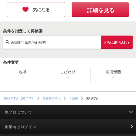
気になる
詳細を見る
条件を指定して再検索
美容師/千葉県/南行徳駅
さらに絞り込む▼
条件変更
地域
こだわり
雇用形態
南行徳駅
美容の求人【美プロ】
美容師の求人
千葉県
美プロについて
利用規約
企業向けログイン