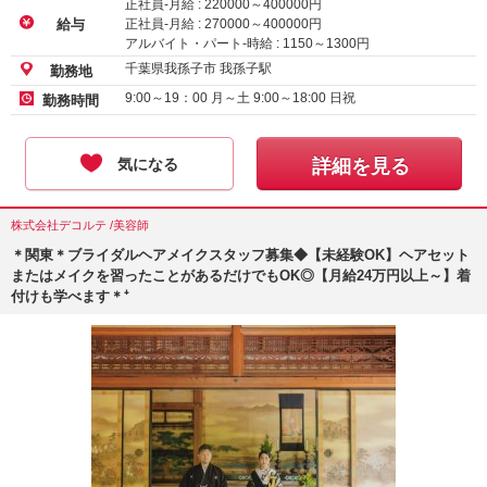
正社員-月給 :
220000
～
400000
円
正社員-月給 :
270000
～
400000
円
給与
アルバイト・パート-時給 :
1150
～
1300
円
千葉県我孫子市 我孫子駅
勤務地
9:00～19：00 月～土 9:00～18:00 日祝
勤務時間
気になる
詳細を見る
株式会社デコルテ /美容師
＊関東＊ブライダルヘアメイクスタッフ募集◆【未経験OK】ヘアセット
またはメイクを習ったことがあるだけでもOK◎【月給24万円以上～】着
付けも学べます＊⁺