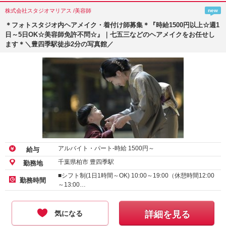
株式会社スタジオマリアス /美容師
new
＊フォトスタジオ内ヘアメイク・着付け師募集＊『時給1500円以上☆週1
日～5日OK☆美容師免許不問☆』｜七五三などのヘアメイクをお任せし
ます＊＼豊四季駅徒歩2分の写真館／
アルバイト・パート-時給
1500
円～
給与
千葉県柏市 豊四季駅
勤務地
■シフト制(1日1時間～OK) 10:00～19:00（休憩時間12:00
勤務時間
～13:00…
気になる
詳細を見る