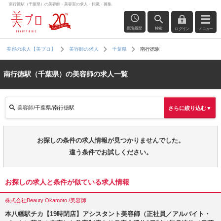
南行徳駅（千葉県）の美容師・美容室の求人・転職・募集
閲覧履歴
検索
ログイン
メニュー
南行徳駅
美容の求人【美プロ】
美容師の求人
千葉県
南行徳駅（千葉県）の美容師の求人一覧
美容師/千葉県/南行徳駅
さらに絞り込む▼
お探しの条件の求人情報が見つかりませんでした。
違う条件でお試しください。
お探しの求人と条件が似ている求人情報
株式会社Beauty Okamoto /美容師
本八幡駅チカ【19時閉店】アシスタント美容師（正社員／アルバイト・