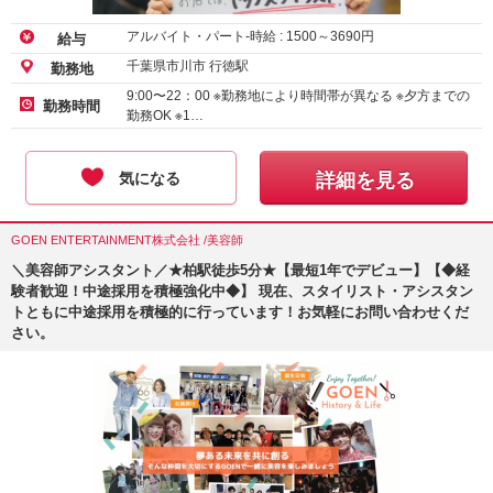
アルバイト・パート-時給 :
1500
～
3690
円
給与
千葉県市川市 行徳駅
勤務地
9:00〜22：00 ※勤務地により時間帯が異なる ※夕方までの
勤務時間
勤務OK ※1…
気になる
詳細を見る
GOEN ENTERTAINMENT株式会社 /美容師
＼美容師アシスタント／★柏駅徒歩5分★【最短1年でデビュー】【◆経
験者歓迎！中途採用を積極強化中◆】 現在、スタイリスト・アシスタン
トともに中途採用を積極的に行っています！お気軽にお問い合わせくだ
さい。