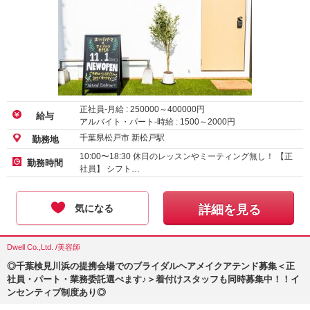
正社員-月給 :
250000
～
400000
円
給与
アルバイト・パート-時給 :
1500
～
2000
円
千葉県松戸市 新松戸駅
勤務地
10:00〜18:30 休日のレッスンやミーティング無し！ 【正
勤務時間
社員】 シフト…
気になる
詳細を見る
Dwell Co.,Ltd. /美容師
◎千葉検見川浜の提携会場でのブライダルヘアメイクアテンド募集＜正
社員・パート・業務委託選べます♪＞着付けスタッフも同時募集中！！イ
ンセンティブ制度あり◎