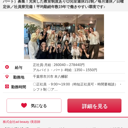
パート）募集！充実した教育制度あり◎完全週休2日制／毎月連休／日曜
定休／社員寮完備！平均勤続年数19年で働きやすい環境です♪
正社員-月給 :
260040
～
278440
円
給与
アルバイト・パート-時給 :
1350
～
1550
円
千葉県市川市 本八幡駅
勤務地
〇正社員 ・9:00〜19:00（時短正社員可・時間要相談） ・
勤務時間
シフト制 〇ア…
気になる
詳細を見る
株式会社ad beauty /美容師