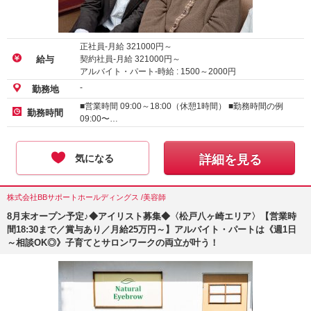
正社員-月給
321000
円～
契約社員-月給
321000
円～
給与
アルバイト・パート-時給 :
1500
～
2000
円
-
勤務地
■営業時間 09:00～18:00（休憩1時間） ■勤務時間の例
勤務時間
09:00〜…
気になる
詳細を見る
株式会社BBサポートホールディングス /美容師
8月末オープン予定♪◆アイリスト募集◆〈松戸八ヶ崎エリア〉【営業時
間18:30まで／賞与あり／月給25万円～】アルバイト・パートは《週1日
～相談OK◎》子育てとサロンワークの両立が叶う！