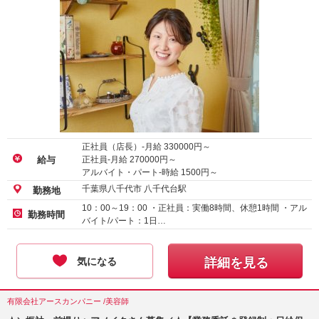
正社員（店長）-月給
330000
円～
正社員-月給
270000
円～
給与
アルバイト・パート-時給
1500
円～
千葉県八千代市 八千代台駅
勤務地
10：00～19：00 ・正社員：実働8時間、休憩1時間 ・アル
勤務時間
バイト/パート：1日…
気になる
詳細を見る
有限会社アースカンパニー /美容師