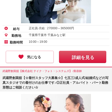
正社員-月給 :
270000
～
365000
円
給与
千葉県千葉市 千葉みなと駅
勤務地
10:00～19:00
勤務時間
気になる
詳細を見る
武蔵野創寫舘【株式会社 テイク・フォト・システムズ】 /美容師
武蔵野創寫舘【☆着付スタッフ大募集☆】七五三/成人式/結婚式などの写
真スタジオでの着付けのお仕事です♪◎正社員・アルバイト・パート勤務
形態はご相談ください☆