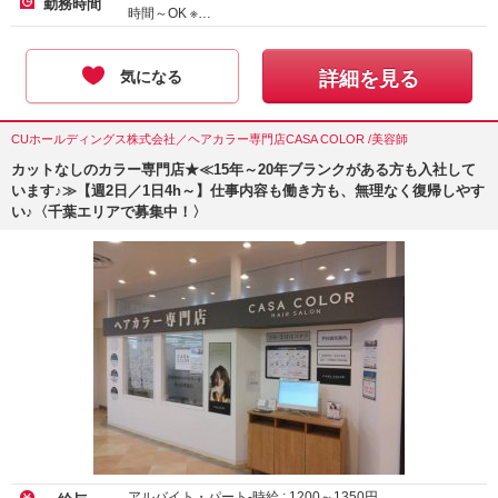
勤務時間
時間～OK ※…
気になる
詳細を見る
CUホールディングス株式会社／ヘアカラー専門店CASA COLOR /美容師
カットなしのカラー専門店★≪15年～20年ブランクがある方も入社して
います♪≫【週2日／1日4h～】仕事内容も働き方も、無理なく復帰しやす
い♪〈千葉エリアで募集中！〉
アルバイト・パート-時給 :
1200
～
1350
円