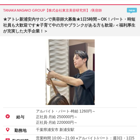
TANAKA MASAKO GROUP【株式会社東京美容研究所】 /美容師
new
★アトレ新浦安内サロンで美容師大募集★1日5時間～OK！パート・時短
社員も大歓迎です★子育て中の方やブランクがある方も歓迎♪＜福利厚生
が充実した大手企業！＞
アルバイト・パート-時給
1260
円～
正社員-月給
250000
円～
給与
正社員-月給
220000
円～
千葉県浦安市 新浦安駅
勤務地
営業時間 10:00～21:00 ※アルバイト/パート：週3日・1日5