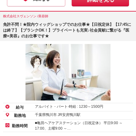
株式会社スヴェンソン /美容師
免許不問！★院内ウィッグショップでのお仕事★【日祝定休】【17:45に
は終了】【ブランクOK！】プライベートも充実♪社会貢献に繋がる『医
療×美容』のお仕事です★
アルバイト・パート-時給 :
1230
～
1500
円
給与
千葉県鴨川市 JR安房鴨川駅
勤務地
■亀田ヘアケアステーション（日祝定休） 平日9:00 ～
勤務時間
17:00、土曜9:00 ～…