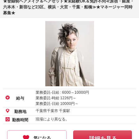
★登録制ヘアメイク＆ヘアセット★未経験OK＆免許不問≪原宿・銀座・
六本木・新宿など23区、横浜・大宮・千葉・船橋≫★マネージャー同時
募集★
業務委託-日給 :
6000
～
10000
円
業務委託-時給
1226
円～
給与
業務委託-日給
10000
円～
千葉県千葉市 千葉駅
勤務地
現場により異なる。
勤務時間
気になる
詳細を見る