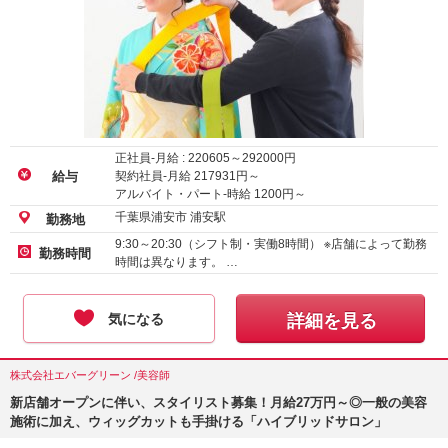
正社員-月給 :
220605
～
292000
円
契約社員-月給
217931
円～
給与
アルバイト・パート-時給
1200
円～
千葉県浦安市 浦安駅
勤務地
9:30～20:30（シフト制・実働8時間） ※店舗によって勤務
勤務時間
時間は異なります。 …
気になる
詳細を見る
株式会社エバーグリーン /美容師
新店舗オープンに伴い、スタイリスト募集！月給27万円～◎一般の美容
施術に加え、ウィッグカットも手掛ける「ハイブリッドサロン」