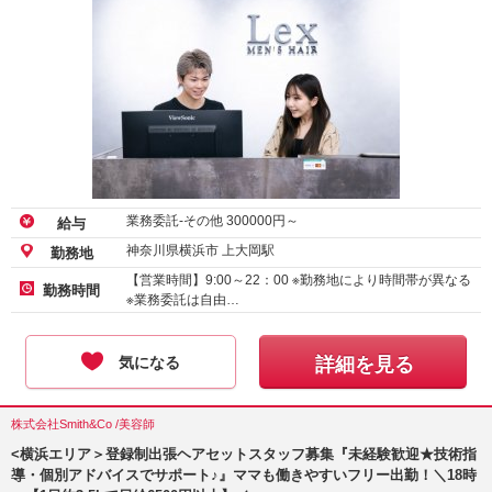
業務委託-その他
300000
円～
給与
神奈川県横浜市 上大岡駅
勤務地
【営業時間】9:00～22：00 ※勤務地により時間帯が異なる
勤務時間
※業務委託は自由…
気になる
詳細を見る
株式会社Smith&Co /美容師
<横浜エリア＞登録制出張ヘアセットスタッフ募集『未経験歓迎★技術指
導・個別アドバイスでサポート♪』ママも働きやすいフリー出勤！＼18時