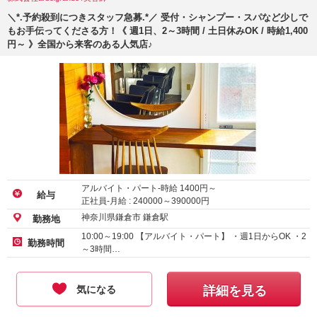
＼*.予約殺到につきスタッフ急募.*／ 受付・シャンプー・スパなど少しで
もお手伝ってくださる方！《 週1日、2～3時間 / 土日休みOK / 時給1,400
円～ 》全国から来客のある人気店♪
アルバイト・パート-時給
1400
円～
給与
正社員-月給 :
240000
～
390000
円
神奈川県鎌倉市 鎌倉駅
勤務地
10:00～19:00 【アルバイト・パート】 ・週1日からOK ・2
勤務時間
～3時間…
気になる
詳細を見る