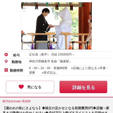
正社員（新卒）-月給
235000
円～
給与
神奈川県鎌倉市 各線『鎌倉駅』
勤務地
9：00～18：00 実働8時間 ※店舗により異なる ※早番・
勤務時間
遅番 ※挙式日は…
気になる
詳細を見る
株式会社ewalu /美容師
【雇われの私にさよなら】◆独立の足かせとなる初期費用0円◆店舗～家
具まで準備はお任せください◆月60万以上稼げるアイリストを目指せま