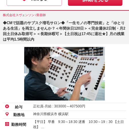
株式会社スヴェンソン /美容師
◆CMで話題のサブスク増毛サロン◆「一生モノの専門技術」と「ゆとり
ある生活」を両立しませんか？＜年間休日120日＞＜完全週休2日制・月2
回土日休み取得可＞＜長期休暇可＞【土日祝は17:45に退社★】月の残業
は平均1.5時間以内
正社員-月給 :
303000
～
407500
円
給与
神奈川県横浜市 横浜駅
勤務地
【平日】 早番 9:30～18:30 遅番 10:30～19：30 【土日
勤務時間
祝】 …