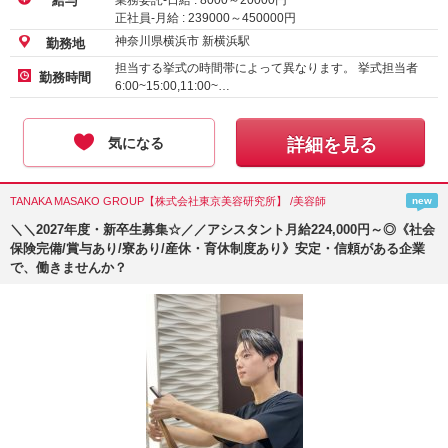
業務委託-日給 :
8000
～
20000
円
給与
正社員-月給 :
239000
～
450000
円
神奈川県横浜市 新横浜駅
勤務地
担当する挙式の時間帯によって異なります。 挙式担当者
勤務時間
6:00~15:00,11:00~…
気になる
詳細を見る
TANAKA MASAKO GROUP【株式会社東京美容研究所】 /美容師
new
＼＼2027年度・新卒生募集☆／／アシスタント月給224,000円～◎《社会
保険完備/賞与あり/寮あり/産休・育休制度あり》安定・信頼がある企業
で、働きませんか？