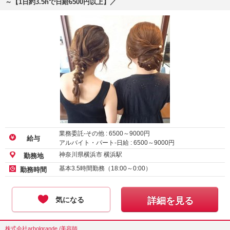
～【1日約3.5hで日給6500円以上】／
業務委託-その他 :
6500
～
9000
円
給与
アルバイト・パート-日給 :
6500
～
9000
円
神奈川県横浜市 横浜駅
勤務地
基本3.5時間勤務（18:00～0:00）
勤務時間
気になる
詳細を見る
株式会社arbolgrande /美容師