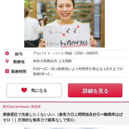
アルバイト・パート-時給 :
1500
～
3690
円
給与
神奈川県横浜市 上大岡駅
勤務地
9:00〜22：00 ※勤務地により時間帯が異なる ※夕方までの
勤務時間
勤務OK ※1…
気になる
詳細を見る
株式会社ad beauty /美容師
業務委託で失敗したくない人へ［集客力◎人間関係良好◎⇒離職率ほぼ
ゼロ！］圧倒的な集客力で顧客なしで安心♪