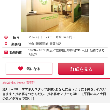
アルバイト・パート-時給
1400
円～
給与
神奈川県横浜市 青葉台駅
勤務地
10:00～18:30閉店／営業後は即帰宅OK♪ ※土日勤務できる
勤務時間
方歓迎
気になる
詳細を見る
株式会社ad beauty /美容師
週1日～OK！ママさんスタッフ多数♪あなたに合うように予約をいれてい
きます＊指名客をつかんだら、指名客オンリーもOK！［平日のみ／土日
のみ／夕方までOK！］