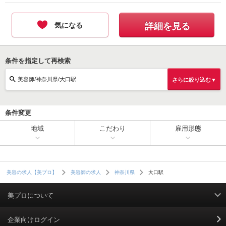
気になる
詳細を見る
条件を指定して再検索
美容師/神奈川県/大口駅
さらに絞り込む▼
条件変更
地域
こだわり
雇用形態
大口駅
美容の求人【美プロ】
美容師の求人
神奈川県
美プロについて
利用規約
企業向けログイン