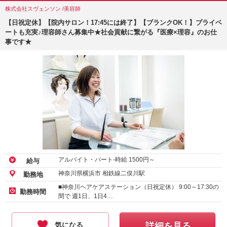
株式会社スヴェンソン /美容師
【日祝定休】【院内サロン！17:45には終了】【ブランクOK！】プライベ
ートも充実♪理容師さん募集中★社会貢献に繋がる『医療×理容』のお仕
事です★
アルバイト・パート-時給
1500
円～
給与
神奈川県横浜市 相鉄線二俣川駅
勤務地
■神奈川ヘアケアステーション（日祝定休） 9:00～17:30の
勤務時間
間で 週1日、1日4…
気になる
詳細を見る