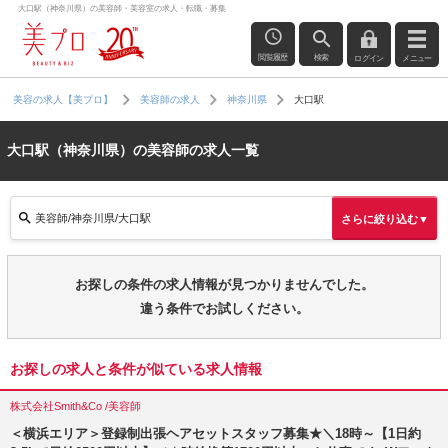
大口駅（神奈川県）の美容師・美容室の求人・転職・募集
閲覧履歴
検索
ログイン
メニュー
大口駅
美容の求人【美プロ】
美容師の求人
神奈川県
大口駅（神奈川県）の美容師の求人一覧
美容師/神奈川県/大口駅
さらに絞り込む▼
お探しの条件の求人情報が見つかりませんでした。
違う条件でお試しください。
お探しの求人と条件が似ている求人情報
株式会社Smith&Co /美容師
＜横浜エリア＞登録制出張ヘアセットスタッフ募集★＼18時～【1日約