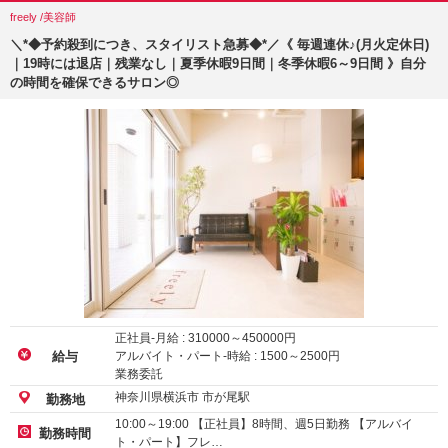
freely /美容師
＼*◆予約殺到につき、スタイリスト急募◆*／《 毎週連休♪(月火定休日)
｜19時には退店｜残業なし｜夏季休暇9日間｜冬季休暇6～9日間 》自分
の時間を確保できるサロン◎
正社員-月給 :
310000
～
450000
円
アルバイト・パート-時給 :
1500
～
2500
円
給与
業務委託
神奈川県横浜市 市が尾駅
勤務地
10:00～19:00 【正社員】8時間、週5日勤務 【アルバイ
勤務時間
ト・パート】フレ…