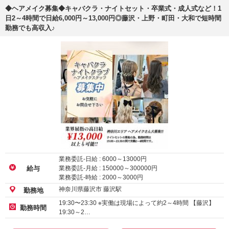
◆ヘアメイク募集◆キャバクラ・ナイトセット・卒業式・成人式など！1
日2～4時間で日給6,000円～13,000円◎藤沢・上野・町田・大和で短時間
勤務でも高収入♪
業務委託-日給 :
6000
～
13000
円
業務委託-月給 :
150000
～
300000
円
給与
業務委託-時給 :
2000
～
3000
円
神奈川県藤沢市 藤沢駅
勤務地
19:30〜23:30 ※実働は現場によって約2～4時間 【藤沢】
勤務時間
19:30～2…