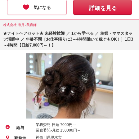
気になる
詳細を見る
株式会社 海月 /美容師
★ナイトヘアセット★ 未経験歓迎 ／ 1から学べる ／ 主婦・ママスタッ
フ活躍中 ／ 年齢不問［お仕事帰りに3～4時間働いて稼ぐもOK！］1日3
～4時間【日給7,000円～！】
業務委託-日給
7000
円～
給与
業務委託-月給
150000
円～
神奈川県厚木市
勤務地