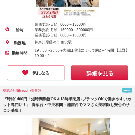
業務委託-日給 :
6000
～
13000
円
業務委託-月給 :
150000
～
300000
円
給与
業務委託-日給 :
6000
～
13000
円
神奈川県藤沢市 藤沢駅
勤務地
19：30〜23:30 ※実働は現場によって約2～4時間 【上野】
勤務時間
19:00～2…
気になる
詳細を見る
株式会社5through /美容師
new
『時給1400円！短時間勤務OK＆18時半閉店♪ブランクOKで働きやすいカ
ット専門店！』 青葉台・中央林間・湘南台でママさん美容師も安心のサ
ロン募集！