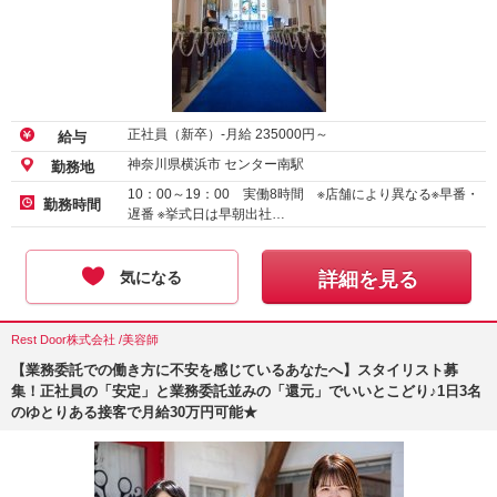
正社員（新卒）-月給
235000
円～
給与
神奈川県横浜市 センター南駅
勤務地
10：00～19：00 実働8時間 ※店舗により異なる※早番・
勤務時間
遅番 ※挙式日は早朝出社…
気になる
詳細を見る
Rest Door株式会社 /美容師
【業務委託での働き方に不安を感じているあなたへ】スタイリスト募
集！正社員の「安定」と業務委託並みの「還元」でいいとこどり♪1日3名
のゆとりある接客で月給30万円可能★