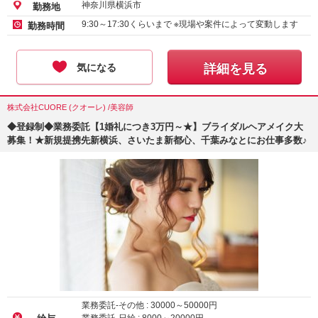
神奈川県横浜市
勤務地
9:30～17:30くらいまで ※現場や案件によって変動します
勤務時間
気になる
詳細を見る
株式会社CUORE (クオーレ) /美容師
◆登録制◆業務委託【1婚礼につき3万円～★】ブライダルヘアメイク大
募集！★新規提携先新横浜、さいたま新都心、千葉みなとにお仕事多数♪
業務委託-その他 :
30000
～
50000
円