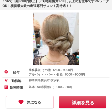
3.5hで日給6500円以上】／★時給換算1700円以上のお仕事です♪Wワーク
OK！横浜最大級の出張専門サロン！高待遇！！
業務委託-その他 :
6500
～
9000
円
給与
アルバイト・パート-日給 :
6500
～
9000
円
神奈川県横浜市 横浜駅
勤務地
基本3.5時間勤務（18:00～0:00）
勤務時間
気になる
詳細を見る