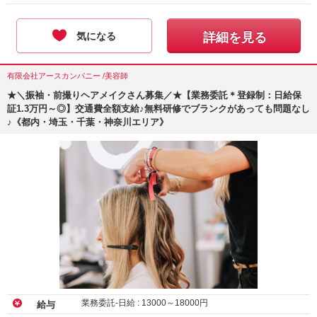
気になる
詳細を見る
有限会社アースカンパニー /美容師
★＼振袖・前撮りヘアメイクさん募集／★【業務委託＊登録制：日給保
証1.3万円～◎】交通費全額支給♪無料研修でブランクがあっても問題なし
♪《都内・埼玉・千葉・神奈川エリア》
業務委託-日給 :
13000
～
18000
円
給与