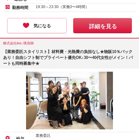
19:30～23:30（実働3〜4時間）
勤務時間
気になる
詳細を見る
株式会社iiris /美容師
【業務委託スタイリスト】材料費・光熱費の負担なし★物販10％バック
あり！自由シフト制でプライベート優先OK♪30〜40代女性がメイン！パ
ートも同時募集中★
業務委託
給与