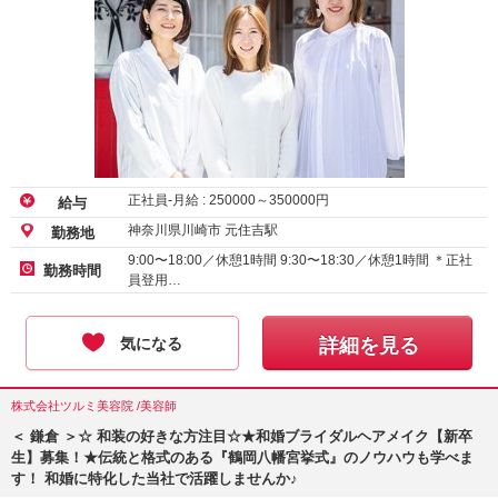
正社員-月給 :
250000
～
350000
円
給与
神奈川県川崎市 元住吉駅
勤務地
9:00〜18:00／休憩1時間 9:30〜18:30／休憩1時間 ＊正社
勤務時間
員登用…
気になる
詳細を見る
株式会社ツルミ美容院 /美容師
＜ 鎌倉 ＞☆ 和装の好きな方注目☆★和婚ブライダルヘアメイク【新卒
生】募集！★伝統と格式のある『鶴岡八幡宮挙式』のノウハウも学べま
す！ 和婚に特化した当社で活躍しませんか♪