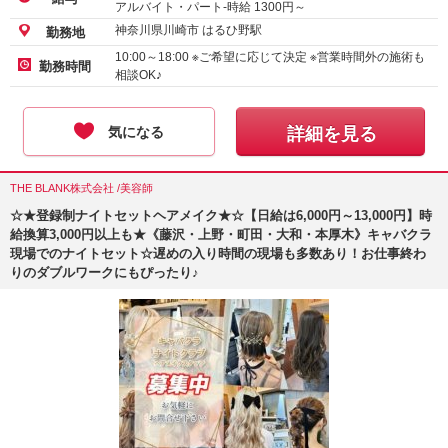
アルバイト・パート-時給
1300
円～
神奈川県川崎市 はるひ野駅
勤務地
10:00～18:00 ※ご希望に応じて決定 ※営業時間外の施術も
勤務時間
相談OK♪
気になる
詳細を見る
THE BLANK株式会社 /美容師
☆★登録制ナイトセットヘアメイク★☆【日給は6,000円～13,000円】時
給換算3,000円以上も★《藤沢・上野・町田・大和・本厚木》キャバクラ
現場でのナイトセット☆遅めの入り時間の現場も多数あり！お仕事終わ
りのダブルワークにもぴったり♪