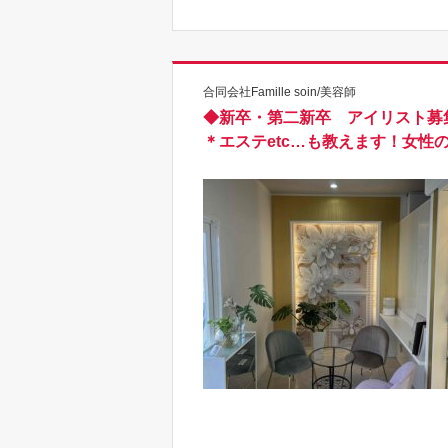
合同会社Famille soin/美容師
◆新卒・第二新卒 アイリスト募
＊エステetc…も教えます！女