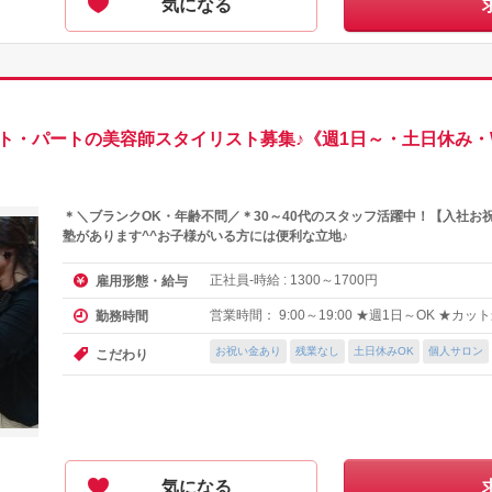
気になる
イト・パートの美容師スタイリスト募集♪《週1日～・土日休み・
＊＼ブランクOK・年齢不問／＊30～40代のスタッフ活躍中！【入社
塾があります^^お子様がいる方には便利な立地♪
正社員-時給 :
～
円
雇用形態・給与
1300
1700
営業時間： 9:00～19:00 ★週1日～OK ★カ
勤務時間
お祝い金あり
残業なし
土日休みOK
個人サロン
こだわり
気になる