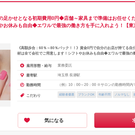
の足かせとなる初期費用0円◆店舗～家具まで準備はお任せくだ
やお休みも自由◆エワルで最強の働き方を手に入れよう！【東
《高額歩合：60％～80％バック！！》資金0円で自分のお店が持てる自
材は全て会社でご用意します！シフトやお休みも自由◆エワルで最強の
業務委託
雇用形態・給与
埼玉県 長瀞駅
最寄駅
（例）10：00～20：00 ※サロンの勤務時間
勤務時間
経験者優遇
ブランクOK
年齢不問
ノルマなし
こだわり
気になる