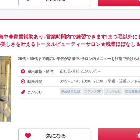
集中◆家賃補助あり♪営業時間内で練習できます!まつ毛以外に
性の美しさを叶えるトータルビューティーサロン★残業ほぼなし
20代～50代まで幅広い年代が活躍中♪サロン内メニューを社割で受けら
正社員-月給
円～
雇用形態・給与
215000
8:45～17:45 13:00~21:00 （早番・遅番シフ
勤務時間
未経験者歓迎
ブランクOK
ノルマなし
交通費支
こだわり
気になる