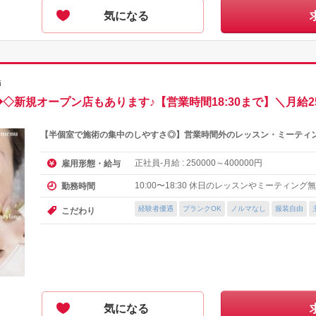
気になる
師
◇新規オープン店もあります♪【営業時間18:30まで】＼月給
【半個室で施術の集中のしやすさ◎】営業時間外のレッスン・ミーティ
正社員-月給 :
～
円
雇用形態・給与
250000
400000
10:00〜18:30 休日のレッスンやミーティン
勤務時間
経験者優遇
ブランクOK
ノルマなし
服装自由
こだわり
気になる