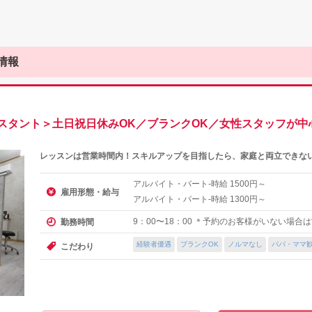
情報
スタント＞土日祝日休みOK／ブランクOK／女性スタッフが中
レッスンは営業時間内！スキルアップを目指したら、家庭と両立できな
アルバイト・パート-時給
円～
1500
雇用形態・給与
アルバイト・パート-時給
円～
1300
9：00〜18：00 ＊予約のお客様がいない場合
勤務時間
経験者優遇
ブランクOK
ノルマなし
パパ・ママ
こだわり