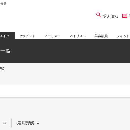
募集
求人検索
メイク
セラピスト
アイリスト
ネイリスト
美容部員
フィット
人一覧
瀞駅
り
雇用形態