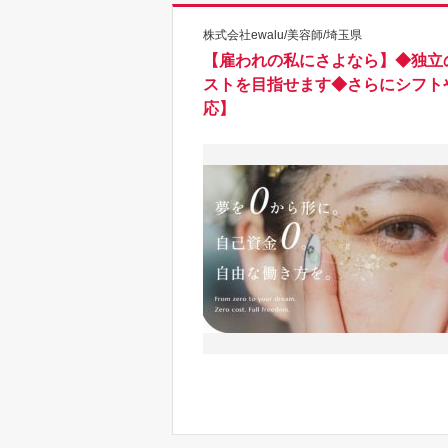
株式会社ewalu/美容師/埼玉県
【雇われの私にさよなら】◆独立
ストを目指せます◆さらにシフト
応】