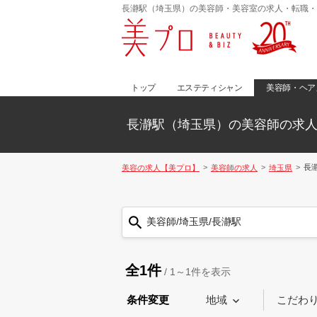
長瀞駅（埼玉県）の美容師・美容室の求人・転職・
トップ
エステティシャン
美容師・ヘア
長瀞駅（埼玉県）の美容師の求
長
美容の求人【美プロ】
美容師の求人
埼玉県
美容師/埼玉県/長瀞駅
全1件
/
1～1
件を表示
条件変更
地域
こだわ