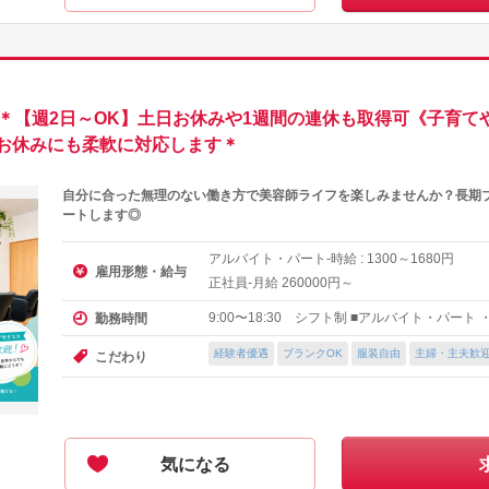
業＊【週2日～OK】土日お休みや1週間の連休も取得可《子育て
お休みにも柔軟に対応します＊
自分に合った無理のない働き方で美容師ライフを楽しみませんか？長期
ートします◎
アルバイト・パート-時給 :
～
円
1300
1680
雇用形態・給与
正社員-月給
円～
260000
9:00〜18:30 シフト制 ■アルバイト・パート
勤務時間
経験者優遇
ブランクOK
服装自由
主婦・主夫歓
こだわり
気になる