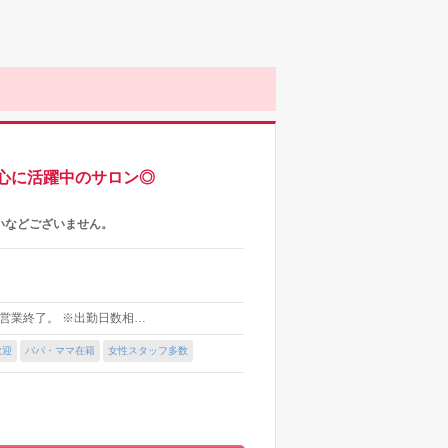
心に活躍中のサロン◎
いなどございません。
は営業終了。 ※出勤日数相…
歓迎
パパ・ママ在籍
女性スタッフ多数