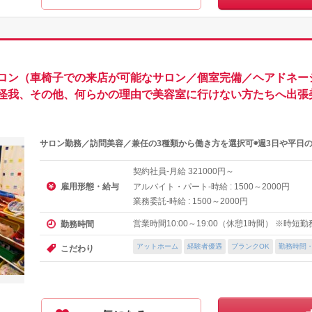
ロン（車椅子での来店が可能なサロン／個室完備／ヘアドネー
怪我、その他、何らかの理由で美容室に行けない方たちへ出張美
サロン勤務／訪問美容／兼任の3種類から働き方を選択可◉週3日や平日の
契約社員-月給
円～
321000
雇用形態・給与
アルバイト・パート-時給 :
～
円
1500
2000
業務委託-時給 :
～
円
1500
2000
営業時間10:00～19:00（休憩1時間） ※時短
勤務時間
アットホーム
経験者優遇
ブランクOK
勤務時間
こだわり