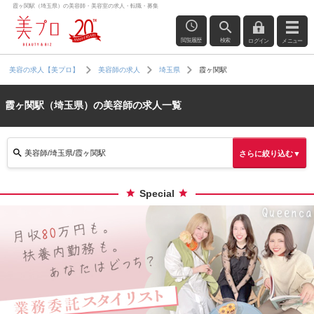
霞ヶ関駅（埼玉県）の美容師・美容室の求人・転職・募集
閲覧履歴
検索
ログイン
メニュー
霞ヶ関駅
美容の求人【美プロ】
美容師の求人
埼玉県
霞ヶ関駅（埼玉県）の美容師の求人一覧
美容師/埼玉県/霞ヶ関駅
さらに絞り込む▼
Special