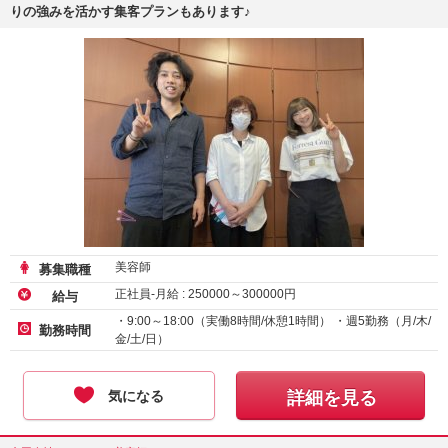
りの強みを活かす集客プランもあります♪
美容師
募集職種
正社員-月給 :
250000
～
300000
円
給与
・9:00～18:00（実働8時間/休憩1時間） ・週5勤務（月/木/
勤務時間
金/土/日）
気になる
詳細を見る