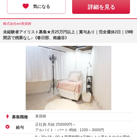
気になる
詳細を見る
株式会社en/美容師
未経験者アイリスト募集★月25万円以上｜賞与あり｜完全週休2日｜19時
閉店で残業なし♪《春日部、南越谷》
美容師
募集職種
正社員-月給
250000
円～
給与
アルバイト・パート-時給 :
1200
～
3000
円