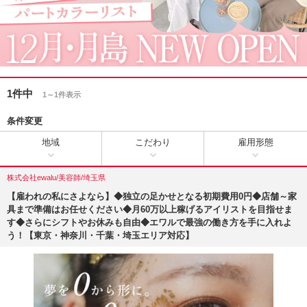
1件中
1～1件表示
条件変更
地域
こだわり
雇用形態
株式会社ewalu/美容師/埼玉県
【雇われの私にさよなら】◆独立の足かせとなる初期費用0円◆店舗～家
具まで準備はお任せください◆月60万以上稼げるアイリストを目指せま
す◆さらにシフトやお休みも自由◆エワルで最強の働き方を手に入れよ
う！【東京・神奈川・千葉・埼玉エリア対応】