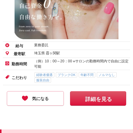
業務委託
給与
埼玉県 霞ヶ関駅
最寄駅
（例）10：00～20：00 ※サロンの勤務時間内で自由に設定
勤務時間
可能
経験者優遇
ブランクOK
年齢不問
ノルマなし
こだわり
服装自由
気になる
詳細を見る