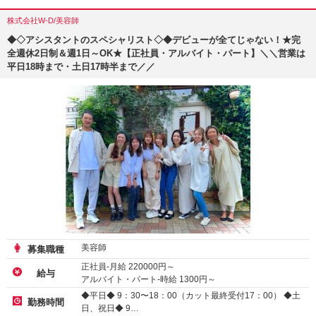
株式会社W-D/美容師
◆◇アシスタントのスペシャリスト◇◆デビューが全てじゃない！★完
全週休2日制＆週1日～OK★【正社員・アルバイト・パート】＼＼営業は
平日18時まで・土日17時半まで／／
美容師
募集職種
正社員-月給
220000
円～
給与
アルバイト・パート-時給
1300
円～
◆平日◆ 9：30〜18：00（カット最終受付17：00） ◆土
勤務時間
日、祝日◆ 9…