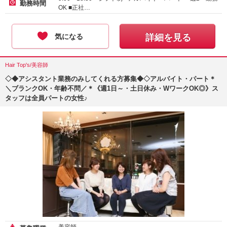
勤務時間
OK ■正社…
気になる
詳細を見る
Hair Top's/美容師
◇◆アシスタント業務のみしてくれる方募集◆◇アルバイト・パート＊
＼ブランクOK・年齢不問／＊《週1日～・土日休み・WワークOK◎》ス
タッフは全員パートの女性♪