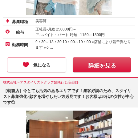
美容師
募集職種
正社員-月給
250000
円～
給与
アルバイト・パート-時給 :
1150
～
1800
円
アルバイト・パート-時給 :
1150
～
1200
円
9：30～18：30 10：00～19：00 ※店舗により若干異なり
勤務時間
ます ※シ…
気になる
詳細を見る
株式会社ヘアスタイリストクラブ髪飛行切/美容師
［朝霞店］今とても活気のあるエリアです！集客好調のため、スタイリ
スト募集強化♪顧客を増やしたい方必見です！お客様は30代の女性が中心
です◎