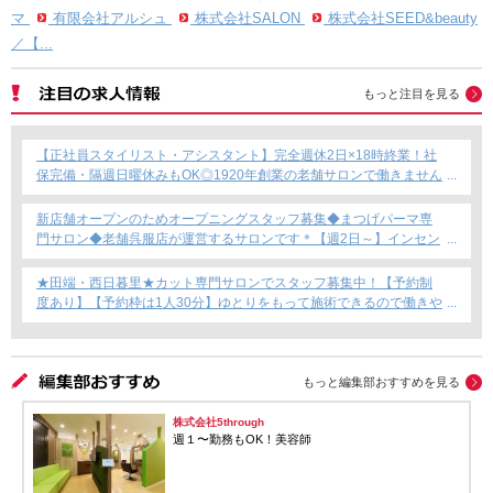
マ
有限会社アルシュ
株式会社SALON
株式会社SEED&beauty
／【...
もっと注目を見る
【正社員スタイリスト・アシスタント】完全週休2日×18時終業！社
保完備・隔週日曜休みもOK◎1920年創業の老舗サロンで働きません
か？
新店舗オープンのためオープニングスタッフ募集◆まつげパーマ専
門サロン◆老舗呉服店が運営するサロンです＊【週2日～】インセン
ティブあり◎
★田端・西日暮里★カット専門サロンでスタッフ募集中！【予約制
度あり】【予約枠は1人30分】ゆとりをもって施術できるので働きや
すい！これからカット専門店で働きたい方にもおすすめ◎
もっと編集部おすすめを見る
株式会社5through
週１〜勤務もOK！美容師