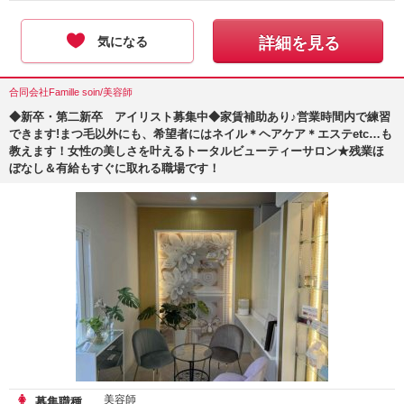
気になる
詳細を見る
合同会社Famille soin/美容師
◆新卒・第二新卒 アイリスト募集中◆家賃補助あり♪営業時間内で練習
できます!まつ毛以外にも、希望者にはネイル＊ヘアケア＊エステetc…も
教えます！女性の美しさを叶えるトータルビューティーサロン★残業ほ
ぼなし＆有給もすぐに取れる職場です！
美容師
募集職種