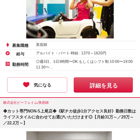
美容師
募集職種
アルバイト・パート-時給 :
1370
～
1620
円
給与
◎週3日、1日3時間〜OK もしくはシフト制 10:00〜19:00
勤務時間
11:30〜…
気になる
詳細を見る
株式会社ビーフェイム/美容師
◆カット専門NON-S上尾店◆《駅チカ徒歩1分アクセス良好》勤務日数は
ライフスタイルに合わせてお選びいただけます◎【月給31万～／29万～
／22.2万～】