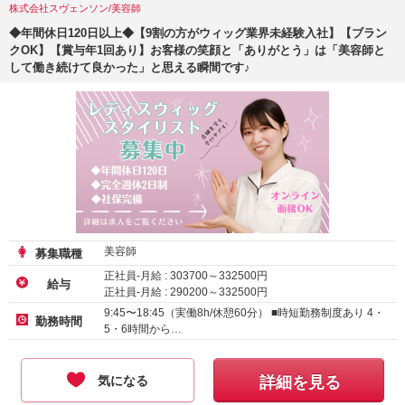
株式会社スヴェンソン/美容師
◆年間休日120日以上◆【9割の方がウィッグ業界未経験入社】【ブラン
クOK】【賞与年1回あり】お客様の笑顔と「ありがとう」は「美容師と
して働き続けて良かった」と思える瞬間です♪
美容師
募集職種
正社員-月給 :
303700
～
332500
円
給与
正社員-月給 :
290200
～
332500
円
正社員-月給 :
285200
～
332500
円
9:45〜18:45（実働8h/休憩60分） ■時短勤務制度あり 4・
勤務時間
5・6時間から…
気になる
詳細を見る