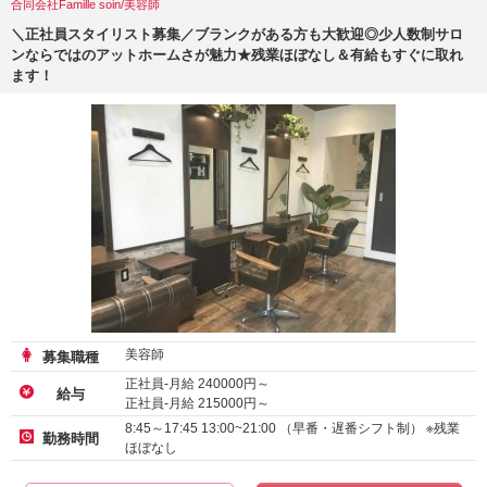
合同会社Famille soin/美容師
＼正社員スタイリスト募集／ブランクがある方も大歓迎◎少人数制サロ
ンならではのアットホームさが魅力★残業ほぼなし＆有給もすぐに取れ
ます！
美容師
募集職種
正社員-月給
240000
円～
給与
正社員-月給
215000
円～
8:45～17:45 13:00~21:00 （早番・遅番シフト制） ※残業
勤務時間
ほぼなし