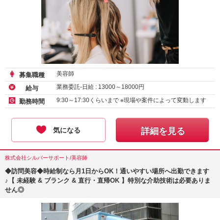
美容師
募集職種
業務委託-日給 :
13000
～
18000
円
給与
9:30～17:30くらいまで ※現場や案件によって変動します
勤務時間
気になる
詳細を見る
株式会社シルバーサポート/美容師
◆訪問美容◆時給制なら月1日からOK！通いやすい場所へ出勤できます
♪【 未経験 & ブランク & 直行・直帰OK 】特別な介助技術は必要ありま
せん◎