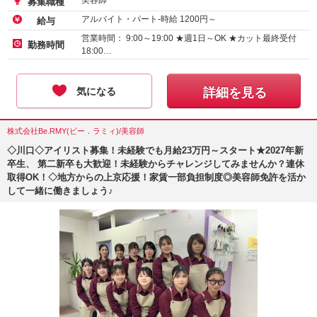
美容師
募集職種
アルバイト・パート-時給
1200
円～
給与
営業時間： 9:00～19:00 ★週1日～OK ★カット最終受付
勤務時間
18:00…
気になる
詳細を見る
株式会社Be.RMY(ビー．ラミィ)/美容師
◇川口◇アイリスト募集！未経験でも月給23万円～スタート★2027年新
卒生、 第二新卒も大歓迎！未経験からチャレンジしてみませんか？連休
取得OK！◇地方からの上京応援！家賃一部負担制度◎美容師免許を活か
して一緒に働きましょう♪