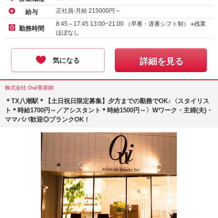
正社員-月給
215000
円～
給与
8:45～17:45 13:00~21:00 （早番・遅番シフト制） ※残業
勤務時間
ほぼなし
気になる
詳細を見る
株式会社 Oui/美容師
＊TX八潮駅＊【土日祝日限定募集】夕方までの勤務でOK♪〈スタイリス
ト＊時給1700円～／アシスタント＊時給1500円～〉Wワーク・主婦(夫)・
ママパパ歓迎◎ブランクOK！