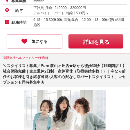
美容師
募集職種
正社員-月給 :
240000
～
320000
円
給与
アルバイト・パート-時給
1530
円～
アルバイト・パート-時給 :
1226
～
1600
円
9:15～15:30(9:00に現地集合、12:00～13：00休憩) ※訪問
勤務時間
施設…
気になる
詳細を見る
有限会社ベルファミリー/美容師
＼スタイリスト募集／Pure 狭山ヶ丘店★駅から徒歩30秒【19時閉店！】
社会保険完備｜完全週休2日制｜産休育休（取得実績多数！）｜今なら前
任のお客様を引き継ぎ可能♪入客の心配なし◎パートスタイリスト、レセ
プションも同時募集中★