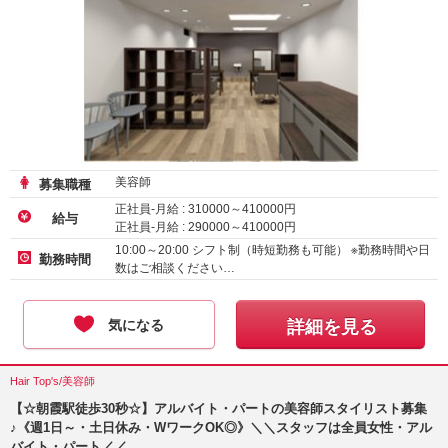
美容師
募集職種
正社員-月給 :
310000
～
410000
円
給与
正社員-月給 :
290000
～
410000
円
正社員-月給 :
222300
～
258750
円
10:00～20:00 シフト制（時短勤務も可能） ※勤務時間や日
勤務時間
数はご相談ください…
気になる
詳細を見る
Hair Top's/美容師
【☆朝霞駅徒歩30秒☆】アルバイト・パートの美容師スタイリスト募集
♪《週1日～・土日休み・WワークOK◎》＼＼スタッフは全員女性・アル
バイト・パート／／