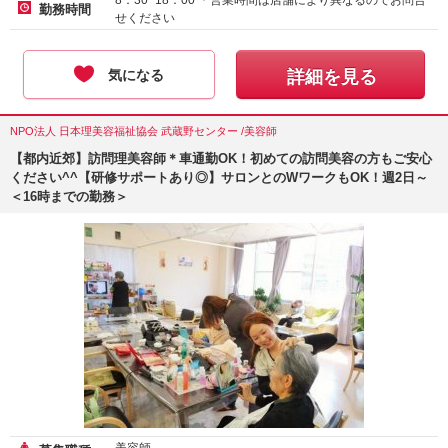
8：30~18：00 ＊営業時間は店舗により異なるのでお問合
勤務時間
せください
気になる
詳細を見る
NPO法人 日本理美容福祉協会 武蔵野センター /美容師
【都内近郊】訪問理美容師＊車通勤OK！初めての訪問美容の方もご安心
ください^^【研修サポートあり◎】サロンとのWワークもOK！週2日～
＜16時までの勤務＞