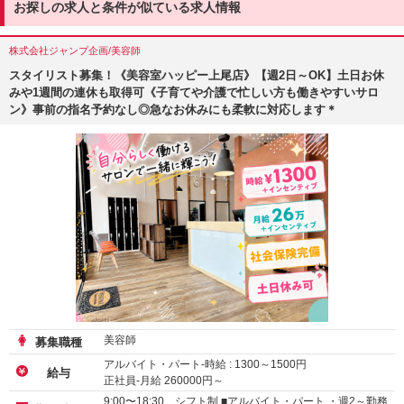
お探しの求人と条件が似ている求人情報
株式会社ジャンプ企画/美容師
スタイリスト募集！《美容室ハッピー上尾店》【週2日～OK】土日お休
みや1週間の連休も取得可《子育てや介護で忙しい方も働きやすいサロ
ン》事前の指名予約なし◎急なお休みにも柔軟に対応します＊
美容師
募集職種
アルバイト・パート-時給 :
1300
～
1500
円
給与
正社員-月給
260000
円～
9:00〜18:30 シフト制 ■アルバイト・パート ・週2～勤務