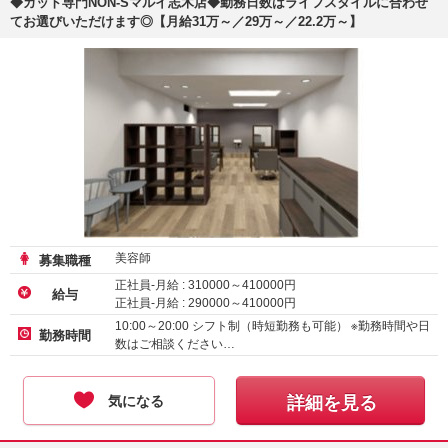
◆カット専門NON-Sマルイ志木店◆勤務日数はライフスタイルに合わせ
てお選びいただけます◎【月給31万～／29万～／22.2万～】
美容師
募集職種
正社員-月給 :
310000
～
410000
円
給与
正社員-月給 :
290000
～
410000
円
正社員-月給 :
222300
～
258750
円
10:00～20:00 シフト制（時短勤務も可能） ※勤務時間や日
勤務時間
数はご相談ください…
気になる
詳細を見る