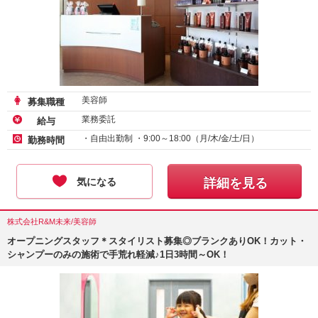
美容師
募集職種
業務委託
給与
・自由出勤制 ・9:00～18:00（月/木/金/土/日）
勤務時間
気になる
詳細を見る
株式会社R&M未来/美容師
オープニングスタッフ＊スタイリスト募集◎ブランクありOK！カット・
シャンプーのみの施術で手荒れ軽減♪1日3時間～OK！