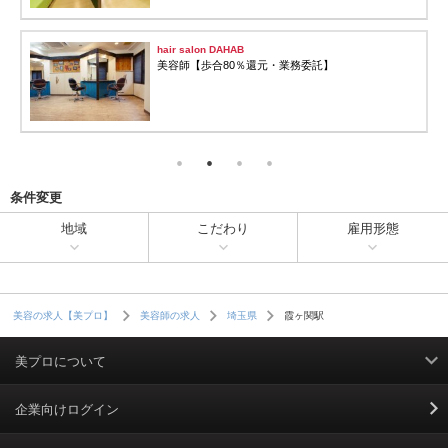
hair salon DAHAB
美容師【歩合80％還元・業務委託】
条件変更
地域
こだわり
雇用形態
霞ヶ関駅
美容の求人【美プロ】
美容師の求人
埼玉県
美プロについて
利用規約
企業向けログイン