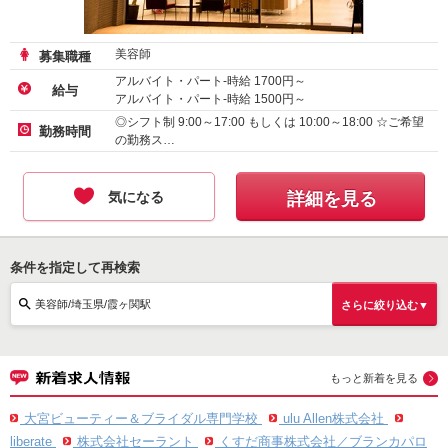
美容師
募集職種
アルバイト・パート-時給
1700
円～
給与
アルバイト・パート-時給
1500
円～
◎シフト制 9:00～17:00 もしくは 10:00～18:00 ☆ご希望
勤務時間
の勤務ス…
気になる
詳細を見る
条件を指定して再検索
美容師/埼玉県/霞ヶ関駅
さらに絞り込む▼
もっと新着を見る
大宮ビューティー＆ブライダル専門学校
ulu Allen株式会社
liberate
株式会社セーラント
くすだ商事株式会社／ブランカパロ