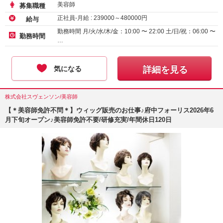
美容師
募集職種
正社員-月給 :
239000
～
480000
円
給与
勤務時間 月/火/水/木/金：10:00 〜 22:00 土/日/祝：06:00 〜
勤務時間
…
気になる
詳細を見る
株式会社スヴェンソン/美容師
【＊美容師免許不問＊】ウィッグ販売のお仕事♪府中フォーリス2026年6
月下旬オープン♪美容師免許不要/研修充実/年間休日120日