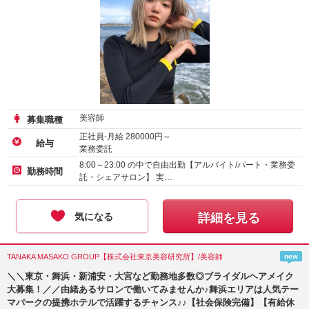
美容師
募集職種
正社員-月給
280000
円～
給与
業務委託
アルバイト・パート-時給
1600
円～
8:00～23:00 の中で自由出勤【アルバイト/パート・業務委
勤務時間
託・シェアサロン】 実…
気になる
詳細を見る
TANAKA MASAKO GROUP【株式会社東京美容研究所】/美容師
new
＼＼東京・舞浜・新浦安・大宮など勤務地多数◎ブライダルヘアメイク
大募集！／／由緒あるサロンで働いてみませんか♪舞浜エリアは人気テー
マパークの提携ホテルで活躍するチャンス♪♪【社会保険完備】【有給休