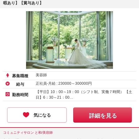
暇あり】【賞与あり】
美容師
募集職種
正社員-月給 :
230000
～
300000
円
給与
【平日】10：00～19：00（シフト制、実働７時間） 【土
勤務時間
日】6：30～21：00…
気になる
詳細を見る
コミュニティサロン と和/美容師