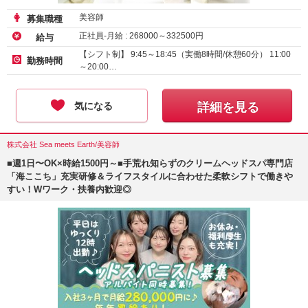
美容師
募集職種
正社員-月給 :
268000
～
332500
円
給与
【シフト制】 9:45～18:45（実働8時間/休憩60分） 11:00
勤務時間
～20:00…
気になる
詳細を見る
株式会社 Sea meets Earth/美容師
■週1日〜OK×時給1500円～■手荒れ知らずのクリームヘッドスパ専門店
「海ここち」充実研修＆ライフスタイルに合わせた柔軟シフトで働きや
すい！Wワーク・扶養内歓迎◎