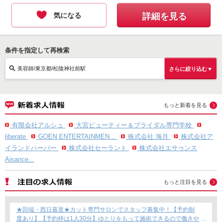
気になる
詳細を見る
条件を指定して再検索
美容師/東京都/松陰神社前駅
さらに絞り込む▼
もっと新着を見る
有限会社アルシュ
大宮ビューティー＆ブライダル専門学校
liberate
GOEN ENTERTAINMEN...
株式会社 海月
株式会社ア
イランドハーバー
株式会社セーラント
株式会社エサゥンス
Aisance...
もっと注目を見る
★田端・西日暮里★カット専門サロンでスタッフ募集中！【予約制
度あり】【予約枠は1人30分】ゆとりをもって施術できるので働きや