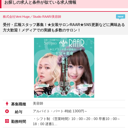
お探しの求人と条件が似ている求人情報
株式会社Vent Huge／Studio RAAR/美容師
new
受付・広報スタッフ募集！★女装サロンRAAR★SNS更新などに興味ある
方大歓迎！メディアでの実績も多数のサロン！
美容師
募集職種
アルバイト・パート-時給
1300
円～
給与
・シフト制 《営業時間》10：00～20：00 早番10：00～
勤務時間
18：00 遅番1…