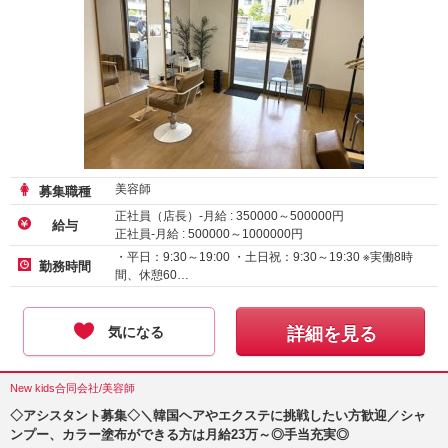
美容師
募集職種
正社員（店長）-月給 :
350000
～
500000
円
給与
正社員-月給 :
500000
～
1000000
円
・平日：9:30～19:00 ・土日祝：9:30～19:30 ※実働8時
勤務時間
間、休憩60…
気になる
詳細を見る
New kids合同会社/美容師
◇アシスタント募集◇＼韓国ヘアやエクステに挑戦したい方歓迎／シャ
ンプー、カラー塗布ができる方は月給23万～◎手当充実◎