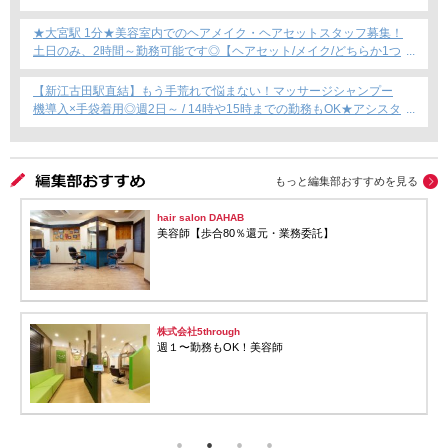
すい！これからカット専門店で働きたい方にもおすすめ◎
★大宮駅 1分★美容室内でのヘアメイク・ヘアセットスタッフ募集！
土日のみ、2時間～勤務可能です◎【ヘアセット/メイク/どちらか1つ
できればOKです！】フリーランス・Wワーク・時短勤務もOK★
【新江古田駅直結】もう手荒れで悩まない！マッサージシャンプー
機導入×手袋着用◎週2日～ / 14時や15時までの勤務もOK★アシスタ
ント専任募集★
もっと編集部おすすめを見る
hair salon DAHAB
美容師【歩合80％還元・業務委託】
株式会社5through
週１〜勤務もOK！美容師