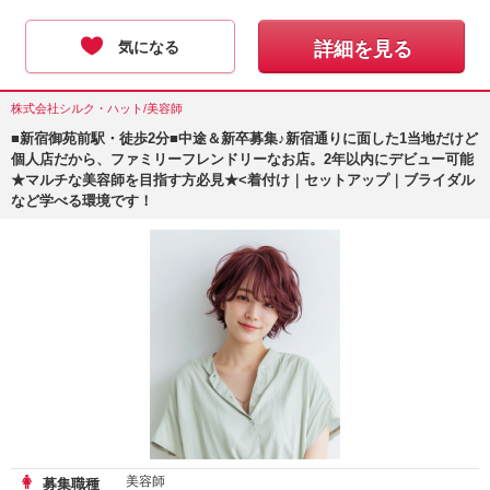
気になる
詳細を見る
株式会社シルク・ハット/美容師
■新宿御苑前駅・徒歩2分■中途＆新卒募集♪新宿通りに面した1当地だけど
個人店だから、ファミリーフレンドリーなお店。2年以内にデビュー可能
★マルチな美容師を目指す方必見★<着付け｜セットアップ｜ブライダル
など学べる環境です！
美容師
募集職種