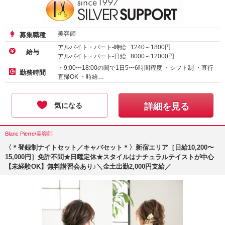
美容師
募集職種
アルバイト・パート-時給 :
1240
～
1800
円
給与
アルバイト・パート-日給 :
8000
～
12000
円
・9:00〜18:00の間で1日5〜6時間程度 ・シフト制 ・直行
勤務時間
直帰OK ・時給…
気になる
詳細を見る
Blanc Pierre/美容師
〈＊登録制ナイトセット／キャバセット＊〉新宿エリア［日給10,200〜
15,000円］免許不問★日曜定休★スタイルはナチュラルテイストが中心
【未経験OK】無料講習会あり♪＼金土出勤2,000円支給／