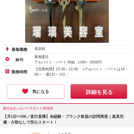
美容師
募集職種
業務委託
給与
アルバイト・パート-時給 :
1300
～
3500
円
【営業時間】15:30～21:30 ※アルバイト・パートは18：
勤務時間
00～・週2日～でO…
気になる
詳細を見る
株式会社シルバーサポート/美容師
【月1日〜OK／直行直帰】未経験・ブランク歓迎の訪問美容｜道具完
備・介助なしで安心スタート！