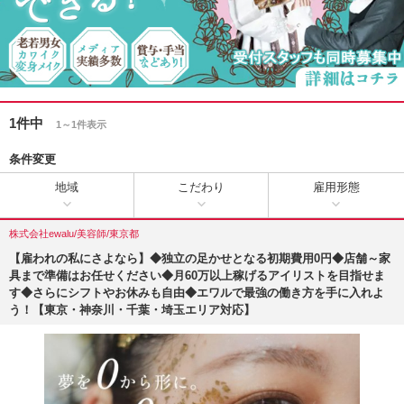
1件中
1～1件表示
条件変更
地域
こだわり
雇用形態
株式会社ewalu/美容師/東京都
【雇われの私にさよなら】◆独立の足かせとなる初期費用0円◆店舗～家
具まで準備はお任せください◆月60万以上稼げるアイリストを目指せま
す◆さらにシフトやお休みも自由◆エワルで最強の働き方を手に入れよ
う！【東京・神奈川・千葉・埼玉エリア対応】