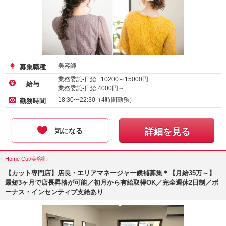
美容師
募集職種
業務委託-日給 :
10200
～
15000
円
給与
業務委託-日給
4000
円～
18:30〜22:30（4時間勤務）
勤務時間
気になる
詳細を見る
Home Cut/美容師
【カット専門店】店長・エリアマネージャー候補募集＊【月給35万～】
最短3ヶ月で店長昇格が可能／初月から有給取得OK／完全週休2日制／ボ
ーナス・インセンティブ支給あり