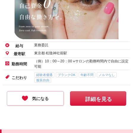
業務委託
給与
東京都 松陰神社前駅
最寄駅
（例）10：00～20：00 ※サロンの勤務時間内で自由に設定
勤務時間
可能
経験者優遇
ブランクOK
年齢不問
ノルマなし
こだわり
服装自由
気になる
詳細を見る