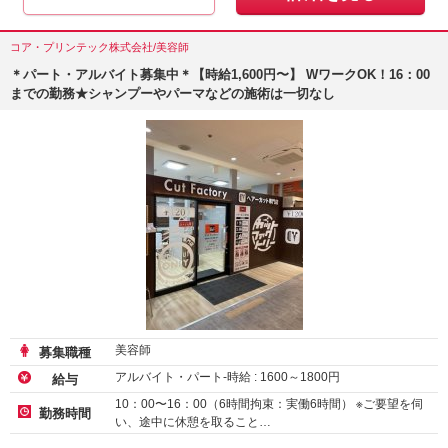
コア・プリンテック株式会社/美容師
＊パート・アルバイト募集中＊【時給1,600円〜】 WワークOK！16：00
までの勤務★シャンプーやパーマなどの施術は一切なし
美容師
募集職種
アルバイト・パート-時給 :
1600
～
1800
円
給与
10：00〜16：00（6時間拘束：実働6時間） ※ご要望を伺
勤務時間
い、途中に休憩を取ること…