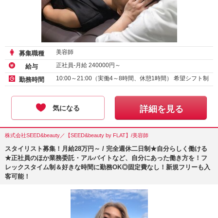
美容師
募集職種
正社員-月給
240000
円～
給与
10:00～21:00（実働4～8時間、休憩1時間） 希望シフト制
勤務時間
気になる
詳細を見る
株式会社SEED&beauty／【SEED&beauty by FLAT】/美容師
スタイリスト募集！月給28万円～ / 完全週休二日制★自分らしく働ける
★正社員のほか業務委託・アルバイトなど、自分にあった働き方を！フ
レックスタイム制＆好きな時間に勤務OK◎固定費なし！新規フリーも入
客可能！