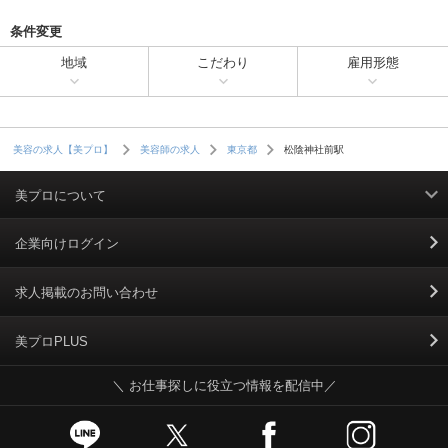
条件変更
地域
こだわり
雇用形態
松陰神社前駅
美容の求人【美プロ】
美容師の求人
東京都
美プロについて
利用規約
企業向けログイン
掲載規約
求人掲載のお問い合わせ
個人情報保護ポリシー
美プロPLUS
＼ お仕事探しに役立つ情報を配信中／
個人情報のお取り扱いについて
Cookieポリシー