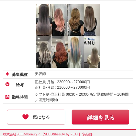
美容師
募集職種
正社員-月給 :
230000
～
270000
円
給与
正社員-月給 :
216000
～
270000
円
シフト制 ◎正社員 09:30～20:00(所定勤務8時間～10時間
勤務時間
／固定時間制) …
気になる
詳細を見る
株式会社SEED&beauty／【SEED&beauty by FLAT】/美容師