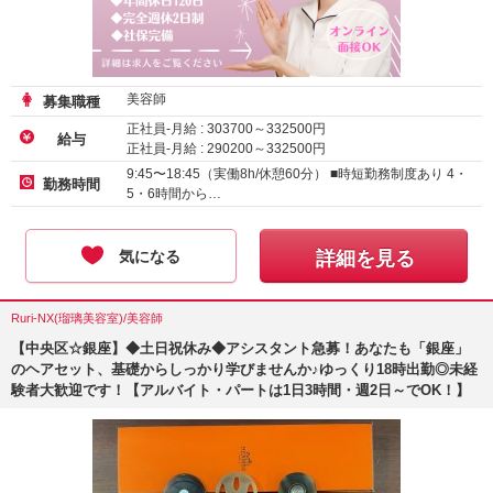
美容師
募集職種
正社員-月給 :
303700
～
332500
円
給与
正社員-月給 :
290200
～
332500
円
正社員-月給 :
285200
～
332500
円
9:45〜18:45（実働8h/休憩60分） ■時短勤務制度あり 4・
勤務時間
5・6時間から…
気になる
詳細を見る
Ruri-NX(瑠璃美容室)/美容師
【中央区☆銀座】◆土日祝休み◆アシスタント急募！あなたも「銀座」
のヘアセット、基礎からしっかり学びませんか♪ゆっくり18時出勤◎未経
験者大歓迎です！【アルバイト・パートは1日3時間・週2日～でOK！】