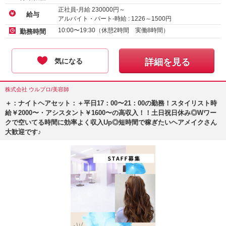
正社員-月給
230000
円～
給与
アルバイト・パート-時給 :
1226
～
1500
円
10:00〜19:30（休憩2時間 実働8時間）
勤務時間
気になる
詳細を見る
株式会社 ウルプロ/美容師
＋：ナイトヘアセット：＋平日17：00〜21：00の勤務！スタイリスト時
給￥2000〜・アシスタント￥1600〜の高収入！！土日祝日休み◎Wワー
クで空いてる時間に効率よく収入Up◎短時間で稼ぎたいヘアメイクさん
大歓迎です♪