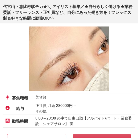
代官山・恵比寿駅チカ★＼ アイリスト募集／★自分らしく働ける★業務
委託・フリーランス・正社員など、自分にあった働き方を！フレックス
制＆好きな時間に勤務OK^^
美容師
募集職種
正社員-月給
280000
円～
給与
その他
アルバイト・パート-時給
1600
円～
8:00～23:00 の中で自由出勤【アルバイト/パート・業務委
勤務時間
託・シェアサロン】 実…