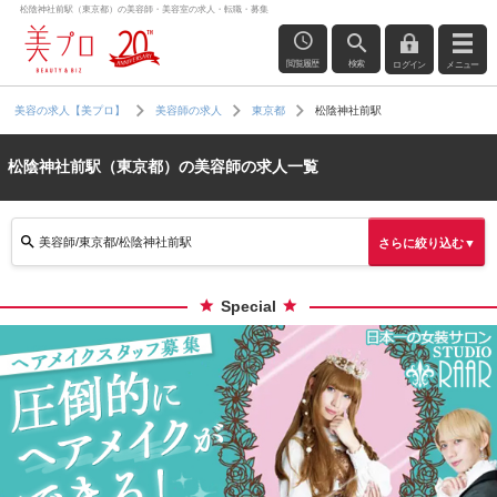
松陰神社前駅（東京都）の美容師・美容室の求人・転職・募集
閲覧履歴
検索
ログイン
メニュー
松陰神社前駅
美容の求人【美プロ】
美容師の求人
東京都
松陰神社前駅（東京都）の美容師の求人一覧
美容師/東京都/松陰神社前駅
さらに絞り込む▼
Special