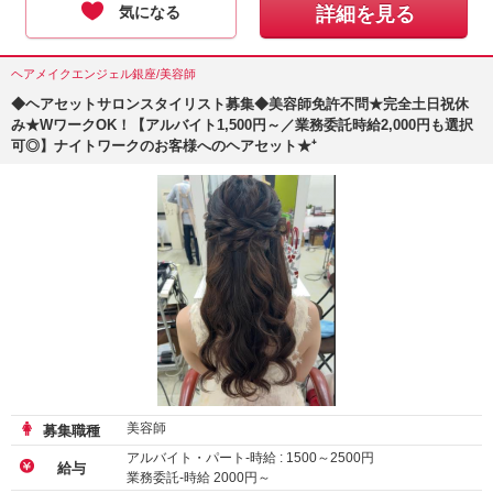
気になる
詳細を見る
ヘアメイクエンジェル銀座/美容師
◆ヘアセットサロンスタイリスト募集◆美容師免許不問★完全土日祝休
み★WワークOK！【アルバイト1,500円～／業務委託時給2,000円も選択
可◎】ナイトワークのお客様へのヘアセット★⁺
美容師
募集職種
アルバイト・パート-時給 :
1500
～
2500
円
給与
業務委託-時給
2000
円～