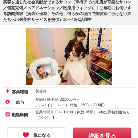
美容を通じた社会貢献ができるサロン（車椅子での来店が可能なサロン
／個室完備／ヘアドネーション／医療用ウィッグ）｜ご自宅にお伺いす
る訪問美容（病気や怪我、その他、何らかの理由で美容室に行けない方
たちへ出張美容サービスを提供）30～40代活躍中
美容師
募集職種
契約社員-月給
321000
円～
給与
アルバイト・パート-時給 :
1500
～
2000
円
業務委託-時給 :
1500
～
2000
円
営業時間10:00～19:00（休憩1時間） ※時短勤務制度あり
勤務時間
（10:00～1…
気になる
詳細を見る