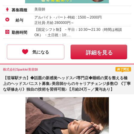
美容師
募集職種
アルバイト・パート-時給 :
1500
～
2000
円
給与
正社員-月給
280000
円～
【固定シフト制】 ・平日：10:30〜21:30（時間は相談
勤務時間
OK） ・土日祝：10:…
気になる
詳細を見る
株式会社Sparkle/美容師
終了間近
【笹塚駅チカ】◆話題の新感覚ヘッドスパ専門店◆睡眠の質を整える極
上のヘッドスパニスト募集♪美容師からのキャリアチェンジ多数◎ 《丁寧
な研修あり》独自の技術を習得可能♪【月給24万～／賞与あり】