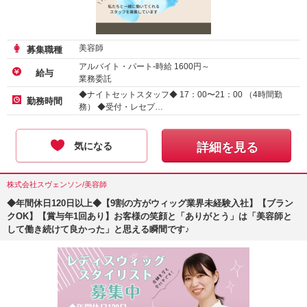
美容師
募集職種
アルバイト・パート-時給
1600
円～
給与
業務委託
アルバイト・パート-時給
1200
円～
◆ナイトセットスタッフ◆ 17：00〜21：00 （4時間勤
勤務時間
務） ◆受付・レセプ…
気になる
詳細を見る
株式会社スヴェンソン/美容師
◆年間休日120日以上◆【9割の方がウィッグ業界未経験入社】【ブラン
クOK】【賞与年1回あり】お客様の笑顔と「ありがとう」は「美容師と
して働き続けて良かった」と思える瞬間です♪