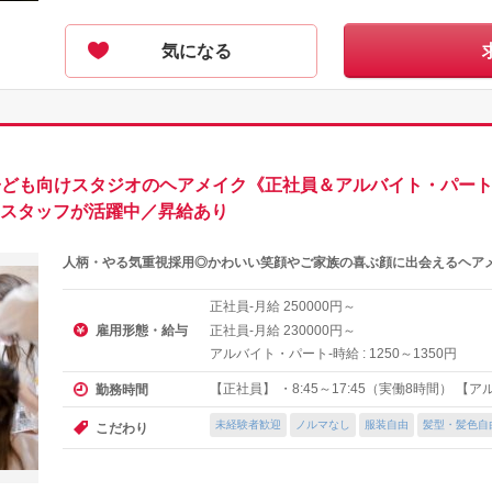
気になる
／子ども向けスタジオのヘアメイク《正社員＆アルバイト・パー
代のスタッフが活躍中／昇給あり
人柄・やる気重視採用◎かわいい笑顔やご家族の喜ぶ顔に出会えるヘア
正社員-月給
円～
250000
雇用形態・給与
正社員-月給
円～
230000
アルバイト・パート-時給 :
～
円
1250
1350
【正社員】 ・8:45～17:45（実働8時間） 【
勤務時間
未経験者歓迎
ノルマなし
服装自由
髪型・髪色自
こだわり