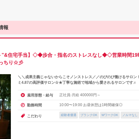
情報
ト”&住宅手当】◇◆歩合・指名のストレスなし◆◇営業時間1
ばっちり☆彡
＼＼成果主義じゃないからこそノンストレス／／のびのび働けるサロン
ミ4.87の高評価サロン☆★丁寧な施術で地域から愛されるサロンです♬
正社員-月給
円～
雇用形態・給与
400000
10:00〜19:00 お昼休憩は1時間確保◎
勤務時間
経験者優遇
ブランクOK
WワークOK
ノルマなし
こだわり