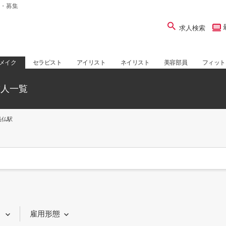
・募集
求人検索
メイク
セラピスト
アイリスト
ネイリスト
美容部員
フィット
求人一覧
品仏駅
り
雇用形態