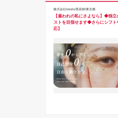
株式会社ewalu/美容師/東京都
【雇われの私にさよなら】◆独立
ストを目指せます◆さらにシフト
応】