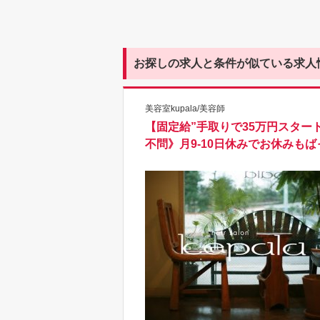
お探しの求人と条件が似ている求人
美容室kupala/美容師
【固定給”手取りで35万円スター
不問》月9-10日休みでお休みも