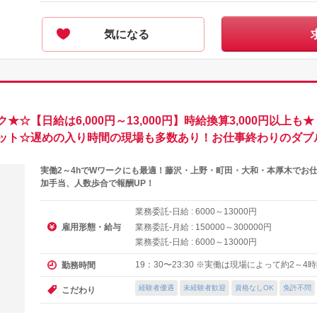
気になる
☆【日給は6,000円～13,000円】時給換算3,000円以上
ット☆遅めの入り時間の現場も多数あり！お仕事終わりのダブ
実働2～4hでWワークにも最適！藤沢・上野・町田・大和・本厚木でお
加手当、人数歩合で報酬UP！
業務委託-日給 :
～
円
6000
13000
雇用形態・給与
業務委託-月給 :
～
円
150000
300000
業務委託-日給 :
～
円
6000
13000
19：30〜23:30 ※実働は現場によって約2～4
勤務時間
経験者優遇
未経験者歓迎
資格なしOK
免許不問
こだわり