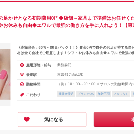
の足かせとなる初期費用0円◆店舗～家具まで準備はお任せくだ
やお休みも自由◆エワルで最強の働き方を手に入れよう！【東
《高額歩合：60％～80％バック！！》資金0円で自分のお店が持てる自
材は全て会社でご用意します！シフトやお休みも自由◆エワルで最強の
業務委託
雇用形態・給与
東京都 九品仏駅
最寄駅
（例）10：00～20：00 ※サロンの勤務時間
勤務時間
経験者優遇
ブランクOK
年齢不問
ノルマなし
こだわり
気になる