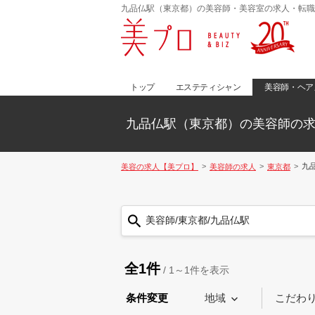
九品仏駅（東京都）の美容師・美容室の求人・転職
トップ
エステティシャン
美容師・ヘア
九品仏駅（東京都）の美容師の
九
美容の求人【美プロ】
美容師の求人
東京都
美容師/東京都/九品仏駅
全1件
/
1～1
件を表示
条件変更
地域
こだわ