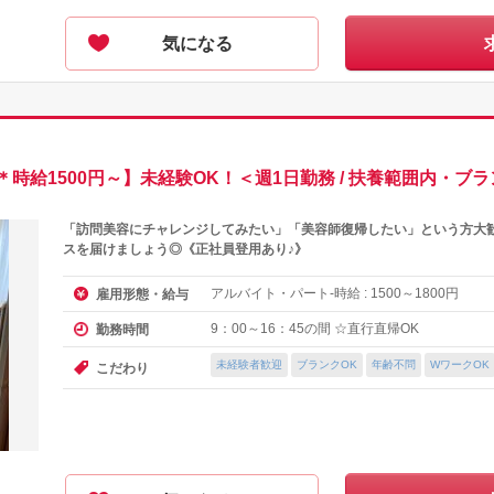
気になる
給1500円～】未経験OK！＜週1日勤務 / 扶養範囲内・ブラン
「訪問美容にチャレンジしてみたい」「美容師復帰したい」という方大
スを届けましょう◎《正社員登用あり♪》
アルバイト・パート-時給 :
～
円
雇用形態・給与
1500
1800
9：00～16：45の間 ☆直行直帰OK
勤務時間
未経験者歓迎
ブランクOK
年齢不問
WワークOK
こだわり