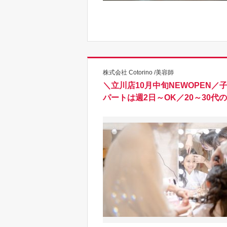
株式会社 Cotorino /美容師
＼立川店10月中旬NEWOPEN
パートは週2日～OK／20～30