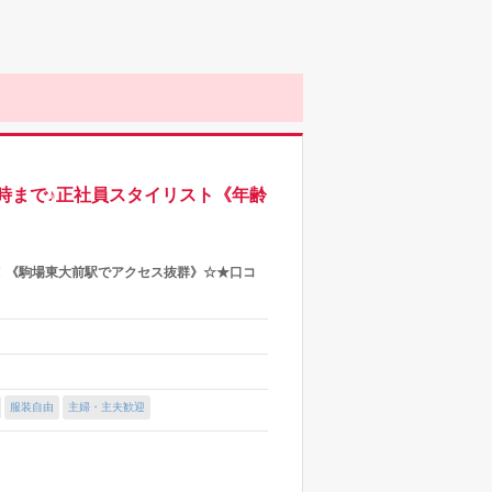
9時まで♪正社員スタイリスト《年齢
！《駒場東大前駅でアクセス抜群》☆★口コ
服装自由
主婦・主夫歓迎