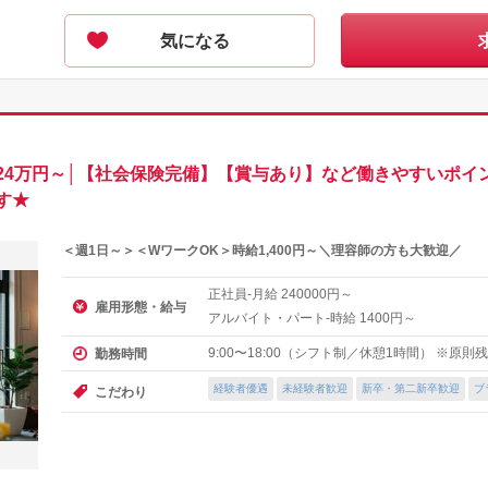
気になる
24万円～│【社会保険完備】【賞与あり】など働きやすいポイ
す★
＜週1日～＞＜WワークOK＞時給1,400円～＼理容師の方も大歓迎／
正社員-月給
円～
240000
雇用形態・給与
アルバイト・パート-時給
円～
1400
9:00〜18:00（シフト制／休憩1時間） ※原
勤務時間
経験者優遇
未経験者歓迎
新卒・第二新卒歓迎
ブ
こだわり