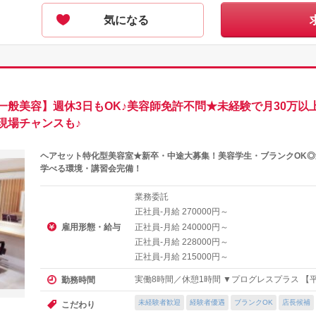
気になる
般美容】週休3日もOK♪美容師免許不問★未経験で月30万以
現場チャンスも♪
ヘアセット特化型美容室★新卒・中途大募集！美容学生・ブランクOK◎
学べる環境・講習会完備！
業務委託
正社員-月給
円～
270000
雇用形態・給与
正社員-月給
円～
240000
正社員-月給
円～
228000
正社員-月給
円～
215000
実働8時間／休憩1時間 ▼プログレスプラス 【平日
勤務時間
未経験者歓迎
経験者優遇
ブランクOK
店長候補
こだわり