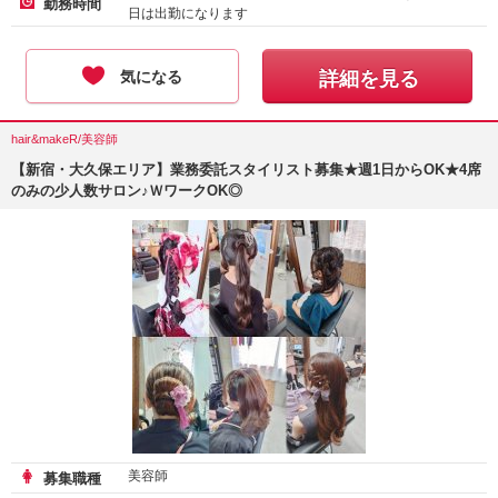
勤務時間
日は出勤になります
気になる
詳細を見る
hair&makeR/美容師
【新宿・大久保エリア】業務委託スタイリスト募集★週1日からOK★4席
のみの少人数サロン♪ＷワークOK◎
美容師
募集職種