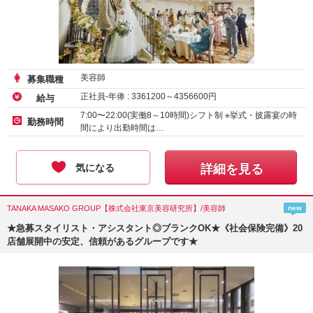
美容師
募集職種
正社員-年俸 :
3361200
～
4356600
円
給与
7:00〜22:00(実働8～10時間)シフト制 ※挙式・披露宴の時
勤務時間
間により出勤時間は…
気になる
詳細を見る
TANAKA MASAKO GROUP【株式会社東京美容研究所】/美容師
new
★急募スタイリスト・アシスタント◎ブランクOK★《社会保険完備》20
店舗展開中の安定、信頼があるグループです★