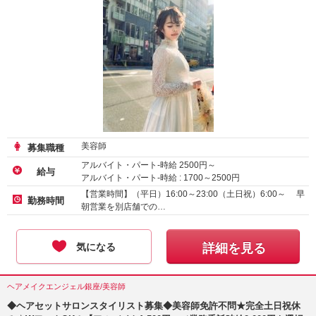
美容師
募集職種
アルバイト・パート-時給
2500
円～
給与
アルバイト・パート-時給 :
1700
～
2500
円
アルバイト・パート-時給 :
1226
～
1300
円
【営業時間】（平日）16:00～23:00（土日祝）6:00～ 早
勤務時間
朝営業を別店舗での…
気になる
詳細を見る
ヘアメイクエンジェル銀座/美容師
◆ヘアセットサロンスタイリスト募集◆美容師免許不問★完全土日祝休