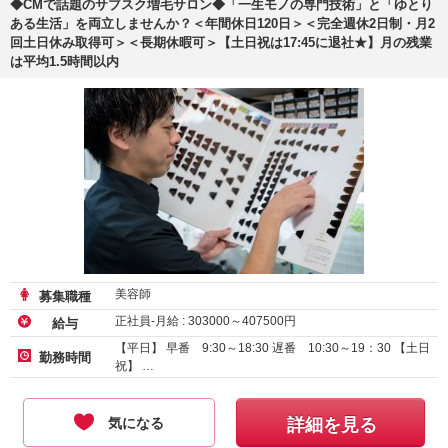
◆CMで話題のサブスク増毛サロン◆「一生モノの専門技術」と「ゆとり
ある生活」を両立しませんか？＜年間休日120日＞＜完全週休2日制・月2
回土日休み取得可＞＜長期休暇可＞【土日祝は17:45に退社★】月の残業
は平均1.5時間以内
美容師
募集職種
正社員-月給 :
303000
～
407500
円
給与
【平日】 早番 9:30～18:30 遅番 10:30～19：30 【土日
勤務時間
祝】 …
気になる
詳細を見る