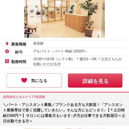
美容師
募集職種
アルバイト・パート-時給
1500
円～
給与
10:00〜16:00（シフト制） ＊週3日～OK ＊土日どちらか
勤務時間
出勤いただける方
気になる
詳細を見る
合同会社エネルゲイア/美容師
＼パート・アシスタント募集／ブランクある方も大歓迎！「アシスタン
ト業務専任で長く活躍していきたい」そんな方にもピッタリ♪【＊土日時
給1500円＊】サロンには看板犬もいます♪夕方お仕事できる方歓迎◎＜土
日出勤できる方＞