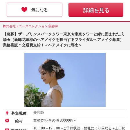
気になる
詳細を見る
株式会社トニーズコレクション/美容師
【急募】ザ・プリンスパークタワー東京★東京タワーと緑に囲まれた式
場★［新郎花嫁様のヘアメイクを担当するブライダルヘアメイク募集］
業務委託＊交通費支給！＜ヘアメイクに専念＞
美容師
募集職種
業務委託-その他
30000
円～
給与
10：00～19：00 ※ご予約状況・婚礼により異なる ※土日祝