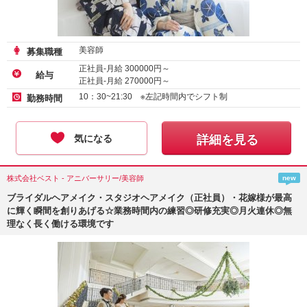
美容師
募集職種
正社員-月給
300000
円～
給与
正社員-月給
270000
円～
アルバイト・パート-時給
1500
円～
10：30~21:30 ※左記時間内でシフト制
勤務時間
気になる
詳細を見る
株式会社ベスト - アニバーサリー/美容師
new
ブライダルヘアメイク・スタジオヘアメイク（正社員）・花嫁様が最高
に輝く瞬間を創りあげる☆業務時間内の練習◎研修充実◎月火連休◎無
理なく長く働ける環境です