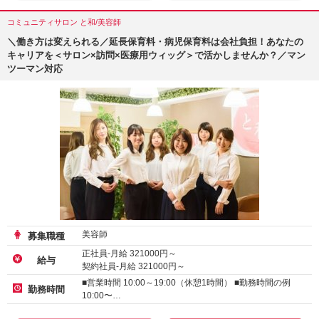
コミュニティサロン と和/美容師
＼働き方は変えられる／延長保育料・病児保育料は会社負担！あなたの
キャリアを＜サロン×訪問×医療用ウィッグ＞で活かしませんか？／マン
ツーマン対応
美容師
募集職種
正社員-月給
321000
円～
給与
契約社員-月給
321000
円～
アルバイト・パート-時給 :
1500
～
2000
円
■営業時間 10:00～19:00（休憩1時間） ■勤務時間の例
勤務時間
10:00〜…