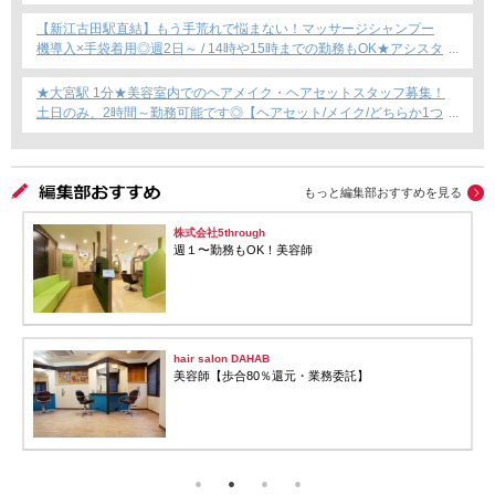
すい！これからカット専門店で働きたい方にもおすすめ◎
【新江古田駅直結】もう手荒れで悩まない！マッサージシャンプー
機導入×手袋着用◎週2日～ / 14時や15時までの勤務もOK★アシスタ
ント専任募集★
★大宮駅 1分★美容室内でのヘアメイク・ヘアセットスタッフ募集！
土日のみ、2時間～勤務可能です◎【ヘアセット/メイク/どちらか1つ
できればOKです！】フリーランス・Wワーク・時短勤務もOK★
もっと編集部おすすめを見る
株式会社5through
週１〜勤務もOK！美容師
hair salon DAHAB
美容師【歩合80％還元・業務委託】