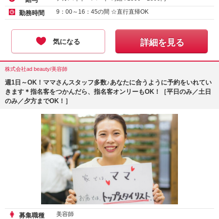
9：00～16：45の間 ☆直行直帰OK
勤務時間
気になる
詳細を見る
株式会社ad beauty/美容師
週1日～OK！ママさんスタッフ多数♪あなたに合うように予約をいれてい
きます＊指名客をつかんだら、指名客オンリーもOK！［平日のみ／土日
のみ／夕方までOK！］
美容師
募集職種