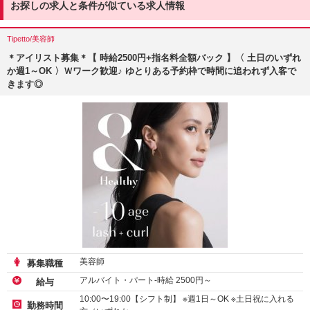
お探しの求人と条件が似ている求人情報
Tipetto/美容師
＊アイリスト募集＊【 時給2500円+指名料全額バック 】〈 土日のいずれ
か週1～OK 〉Ｗワーク歓迎♪ ゆとりある予約枠で時間に追われず入客で
きます◎
美容師
募集職種
アルバイト・パート-時給
2500
円～
給与
10:00〜19:00【シフト制】 ※週1日～OK ※土日祝に入れる
勤務時間