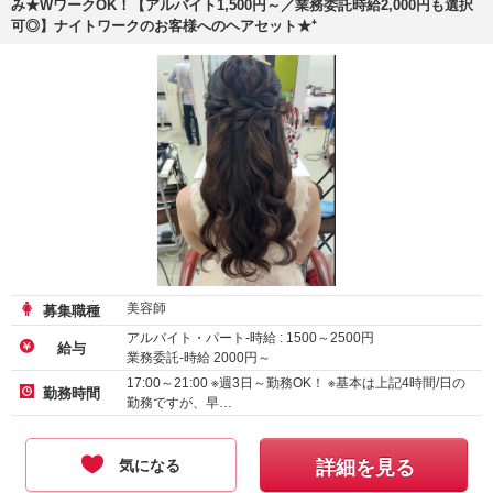
み★WワークOK！【アルバイト1,500円～／業務委託時給2,000円も選択
可◎】ナイトワークのお客様へのヘアセット★⁺
美容師
募集職種
アルバイト・パート-時給 :
1500
～
2500
円
給与
業務委託-時給
2000
円～
17:00～21:00 ※週3日～勤務OK！ ※基本は上記4時間/日の
勤務時間
勤務ですが、早…
気になる
詳細を見る