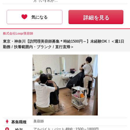
方（いずれか…
気になる
詳細を見る
株式会社Loop/美容師
東京・神奈川【訪問理美容師募集＊時給1500円～】未経験OK！＜週1日
勤務 / 扶養範囲内・ブランク / 直行直帰＞
美容師
募集職種
アルバイト・パート-時給 :
1500
～
1800
円
給与