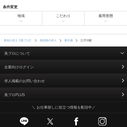
条件変更
地域
こだわり
雇用形態
江戸川駅
美容の求人【美プロ】
美容師の求人
東京都
美プロについて
利用規約
企業向けログイン
掲載規約
求人掲載のお問い合わせ
個人情報保護ポリシー
美プロPLUS
＼ お仕事探しに役立つ情報を配信中／
個人情報のお取り扱いについて
Cookieポリシー