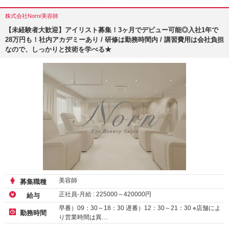
株式会社Norn/美容師
【未経験者大歓迎】アイリスト募集！3ヶ月でデビュー可能◎入社1年で
28万円も！社内アカデミーあり / 研修は勤務時間内 / 講習費用は会社負担
なので、しっかりと技術を学べる★
美容師
募集職種
正社員-月給 :
225000
～
420000
円
給与
早番）09：30～18：30 遅番）12：30～21：30 ※店舗によ
勤務時間
り営業時間は異…