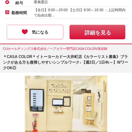
業務委託
給与
【全日】9:00～20:00 【土/日】9:00～18:30 ・上記時間内
勤務時間
で自由出勤…
気になる
詳細を見る
CUホールディングス株式会社／ヘアカラー専門店CASA COLOR/美容師
＊CASA COLOR＊イトーヨーカドー大井町店《カラーリスト募集》ブラ
ンクがある方も復帰しやすいシンプルワーク♪【週2日／1日4h～】Wワー
クOK◎