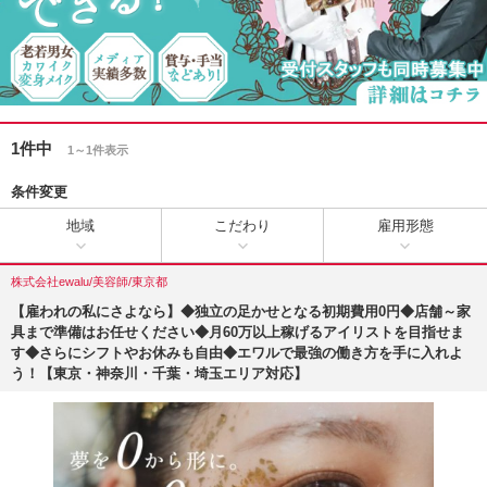
1件中
1～1件表示
条件変更
地域
こだわり
雇用形態
株式会社ewalu/美容師/東京都
【雇われの私にさよなら】◆独立の足かせとなる初期費用0円◆店舗～家
具まで準備はお任せください◆月60万以上稼げるアイリストを目指せま
す◆さらにシフトやお休みも自由◆エワルで最強の働き方を手に入れよ
う！【東京・神奈川・千葉・埼玉エリア対応】