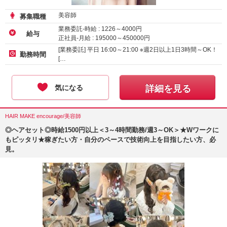
美容師
募集職種
業務委託-時給 :
1226
～
4000
円
給与
正社員-月給 :
195000
～
450000
円
[業務委託] 平日 16:00～21:00 ※週2日以上1日3時間～OK！
勤務時間
[…
気になる
詳細を見る
HAIR MAKE encourage/美容師
◎ヘアセット◎時給1500円以上＜3～4時間勤務/週3～OK＞★Wワークに
もピッタリ★稼ぎたい方・自分のペースで技術向上を目指したい方、必
見。