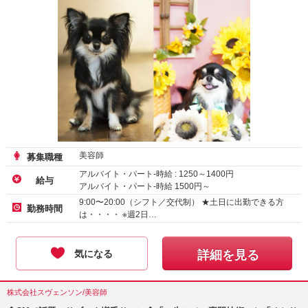
美容師
募集職種
アルバイト・パート-時給 :
1250
～
1400
円
給与
アルバイト・パート-時給
1500
円～
9:00〜20:00（シフト／交代制） ★土日に出勤できる方
勤務時間
は・・・・ ※週2日…
気になる
詳細を見る
株式会社スヴェンソン/美容師