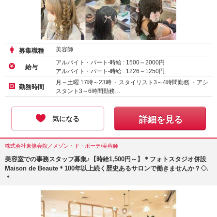
美容師
募集職種
アルバイト・パート-時給 :
1500
～
2000
円
給与
アルバイト・パート-時給 :
1226
～
1250
円
月～土曜 17時～23時 ・スタイリスト3～4時間勤務 ・アシ
勤務時間
スタント3～6時間勤務…
気になる
詳細を見る
株式会社東條会館／メゾン・ド・ボーテ/美容師
美容室での事務スタッフ募集♪【時給1,500円～】＊フォトスタジオ併設
Maison de Beaute＊100年以上続く歴史あるサロンで働きませんか？◇.
＊