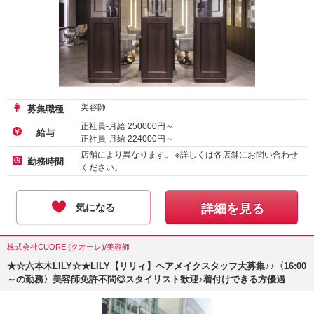
美容師
募集職種
正社員-月給
250000
円～
給与
正社員-月給
224000
円～
店舗により異なります。 ※詳しくは各店舗にお問い合わせ
勤務時間
ください。
気になる
詳細を見る
株式会社CUORE (クオーレ)/美容師
★☆六本木LILY☆★LILY【リリィ】ヘアメイクスタッフ大募集♪♪〈16:00
～の勤務〉美容師免許不問◎スタイリスト歓迎♪着付けできる方優遇