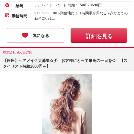
アルバイト・パート-時給 :
1500
～
3690
円
給与
9:00〜22：00 ※勤務地により時間帯が異なる ※夕方までの
勤務時間
勤務OK ※1…
気になる
詳細を見る
株式会社 dot/美容師
【銀座】ヘアメイク大募集☆彡 お客様にとって最高の一日を♢ 【ス
タイリスト時給2000円～】