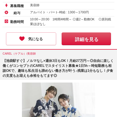
美容師
募集職種
アルバイト・パート-時給 :
1300
～
1700
円
給与
10:00～20:00 1時間4時間～ ◎週2～勤務OK ◎原則残
勤務時間
業ほぼなし
気になる
詳細を見る
CAREL（ケアル）/美容師
【池袋駅すぐ】ノルマなし×週休3日もOK！月給27万円～◎自由に楽しく
働くがコンセプトのCARELでスタイリスト募集★1日5h～時短勤務も相
談OKで、趣味も私生活も諦めない働き方が叶う♪残業は1分もなし！夕食
の支度もお迎えも余裕をもてます◎