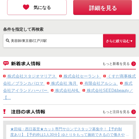
気になる
詳細を見る
条件を指定して再検索
美容師/東京都/江戸川駅
さらに絞り込む▼
もっと新着を見る
株式会社スタジオマリアス
株式会社セーラント
くすだ商事株式
会社／ブランカパロマ
株式会社 海月
有限会社アルシュ
株式
会社アイランドハーバー
株式会社AHL
株式会社SEED&beauty／
【...
もっと注目を見る
★田端・西日暮里★カット専門サロンでスタッフ募集中！【予約制
度あり】【予約枠は1人30分】ゆとりをもって施術できるので働きや