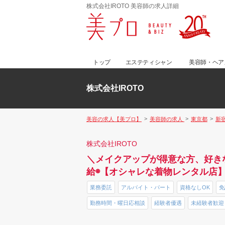
株式会社IROTO 美容師の求人詳細
トップ
エステティシャン
美容師・ヘア
株式会社IROTO
美容の求人【美プロ】
美容師の求人
東京都
新
株式会社IROTO
＼メイクアップが得意な方、好き
給◉【オシャレな着物レンタル店
業務委託
アルバイト・パート
資格なしOK
免
勤務時間・曜日応相談
経験者優遇
未経験者歓迎