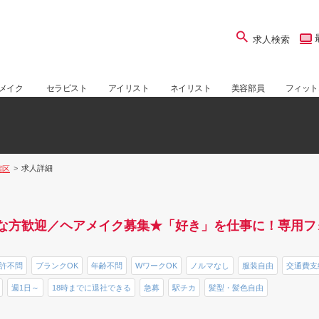
求人検索
メイク
セラピスト
アイリスト
ネイリスト
美容部員
フィット
求人詳細
宿区
な方歓迎／ヘアメイク募集★「好き」を仕事に！専用フ
】
許不問
ブランクOK
年齢不問
WワークOK
ノルマなし
服装自由
交通費支
週1日～
18時までに退社できる
急募
駅チカ
髪型・髪色自由