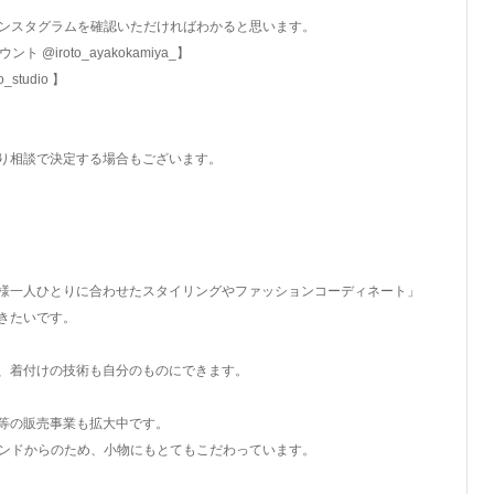
インスタグラムを確認いただければわかると思います。
ント @iroto_ayakokamiya_】
studio 】
り相談で決定する場合もございます。
様一人ひとりに合わせたスタイリングやファッションコーディネート」
きたいです。
、着付けの技術も自分のものにできます。
等の販売事業も拡大中です。
ランドからのため、小物にもとてもこだわっています。