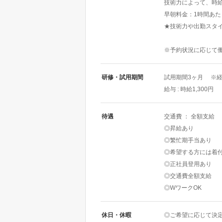
技術力によって、時給
早朝料金：1時間あた
★技術力や出勤スタ
※予約状況に応じて
研修・試用期間
試用期間3ヶ月 ※
給与 : 時給1,300円
待遇
交通費 ： 全額支給
◎昇給あり
◎繁忙期手当あり
◎希望する方には着
◎正社員登用あり
◎交通費全額支給
◎WワークOK
休日・休暇
◎ご希望に応じて決