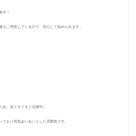
集中！
修もご用意しているので、安心して始められます。
。
ため、皆イキイキと活躍中♪
っており和気あいあいとした雰囲気です。