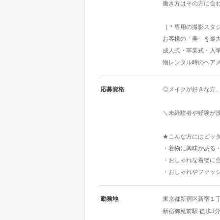
働き方はその方に合
［＊専用の撮影スタ
お客様の「美」を最
成人式・卒業式・入
物レンタル時のヘア
応募資格
◎メイクが好きな方
＼未経験者や経験が
★こんな方にはピッ
・着物に興味がある
・おしゃれな着物に
・おしゃれやファッ
勤務地
東京都新宿区新宿１丁目
新宿御苑前駅 徒歩3分 