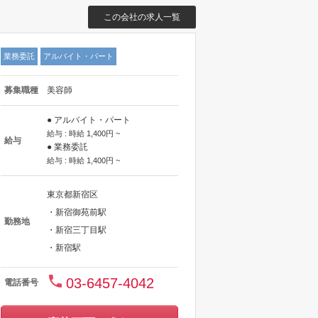
この会社の求人一覧
業務委託
アルバイト・パート
募集職種
美容師
● アルバイト・パート
給与 : 時給 1,400円 ~
給与
● 業務委託
給与 : 時給 1,400円 ~
東京都新宿区
・新宿御苑前駅
勤務地
・新宿三丁目駅
・新宿駅
03-6457-4042
電話番号