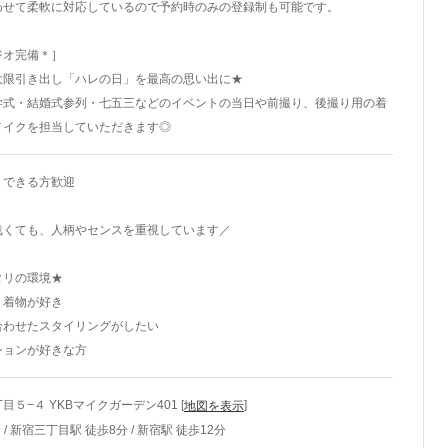
わせて柔軟に対応しているので予約時のみの登録制も可能です。
ジオ完備＊］
大限引き出し「ハレの日」を最高の思い出に★
学式・結婚式参列・七五三などのイベントの当日や前撮り、後撮り用の着
メイクを担当していただきます◎
、できる方歓迎
浅くても、人柄やセンスを重視しています／
タリの環境★
・着物が好き
合わせたスタイリングがしたい
ションが好きな方
５−４ YKBマイクガーデン401 [
]
地図を表示
/ 新宿三丁目駅 徒歩8分 / 新宿駅 徒歩12分