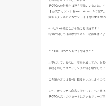
お客様はオシャレな方が多数！
IROTOの他社様とは違う着物レンタルは、
【 公式アカウント @iroto_kimono / 代表アカウ
撮影スタジオのアカウントは【 @irotokimono_
やりがいを感じながら働ける場所です！
待遇に関しては経験やスキル、勤務条件によ
＊＊IROTOのコンセプトや今後＊＊
大事にしているのは「着物を通しての、お客
着物を通してスタイリングの場を増やしてい
ご希望の方には着付け指導をいたしますので
また、オリジナル商品を増やして、ヘア飾り
IROTOの元々のスタートはアクセサリーブ