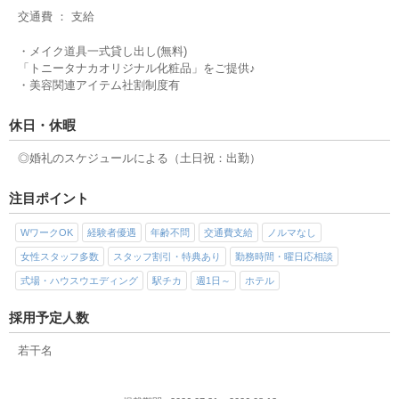
交通費 ： 支給
・メイク道具一式貸し出し(無料)
「トニータナカオリジナル化粧品」をご提供♪
・美容関連アイテム社割制度有
休日・休暇
◎婚礼のスケジュールによる（土日祝：出勤）
注目ポイント
WワークOK
経験者優遇
年齢不問
交通費支給
ノルマなし
女性スタッフ多数
スタッフ割引・特典あり
勤務時間・曜日応相談
式場・ハウスウエディング
駅チカ
週1日～
ホテル
採用予定人数
若干名