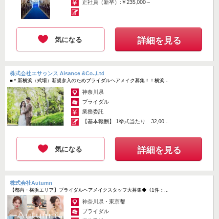
正社員（新卒）:￥235,000～
気になる
詳細を見る
株式会社エサゥンス Aisance &Co.,Ltd
■＊新横浜（式場）新規参入のためブライダルヘアメイク募集！！横浜...
神奈川県
ブライダル
業務委託
【基本報酬】 1挙式当たり 32,00...
気になる
詳細を見る
株式会社Autumn
【都内・横浜エリア】ブライダルヘアメイクスタッフ大募集◆《1件：...
神奈川県・東京都
ブライダル