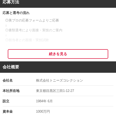
応募方法
-------------------------------------------------
みなとみらい大観覧車前に位置する【横浜ベイホテル東急】。
応募と選考の流れ
みなとみらいらしい抜群のロケーションが大人気の式場です♪
素晴らしい結婚式を形にするために、あなたの手で結婚式の主役とゲ
◎美プロの応募フォームよりご応募
ストをキレイに♪
↓
◎書類選考により面接・実技のご案内
《＊幸せの場を支えるお仕事♪＊》
↓
◎担当者との面接・実技試験
結婚式は新郎新婦だけでなく、列席される方にとっても思い出に残る
↓
大切な日。
◎内定
ヘアメイクを通して、皆様にとってかけがえのない一日をお手伝いし
続きを見る
↓
てみませんか？
◎入社
会社概要
挙式当日を迎え笑顔で輝く参加者の姿を見る時がやりがいを感じる瞬
※応募者多数の場合、書類選考を通過された方のみにご連絡する可能
間。
性がございますので、予めご了承くださいますようお願い申し上げま
幸せな場面に触れられ、日々感動に出会えるお仕事です！
す。
会社名
株式会社トニーズコレクション
※応募の秘密は厳守いたします。
■■ ウェディング未経験でも大丈夫 ■■
※面接日等は考慮しますのでご相談ください。
本社所在地
東京都目黒区三田1-12-27
※ご応募頂いた履歴書等は返却出来ません。
「ブライダル業界は未経験…」そんな方もOK！
設立
1984年 6月
ヘアメイクの経験と「ブライダルのお仕事に携わりたい！」という想
面接地の住所
いがあれば大丈夫です。
資本金
1000万円
東京都目黒区三田1-12-27-4Ｆ
コツコツスキルアップしていきましょう。