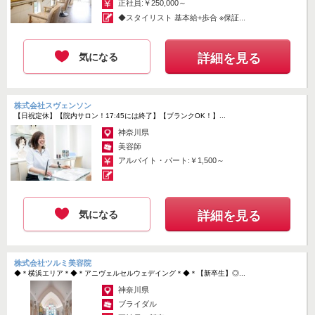
正社員:￥250,000～
◆スタイリスト 基本給+歩合 ※保証...
気になる
詳細を見る
株式会社スヴェンソン
【日祝定休】【院内サロン！17:45には終了】【ブランクOK！】...
神奈川県
美容師
アルバイト・パート:￥1,500～
気になる
詳細を見る
株式会社ツルミ美容院
◆＊横浜エリア＊◆＊アニヴェルセルウェデイング＊◆＊【新卒生】◎...
神奈川県
ブライダル