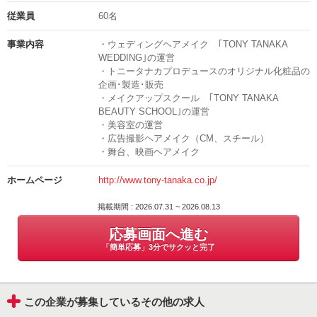
担当の部署や氏名
従業員
60名
■■ トニータナカウェディングについて ■■
採用担当者
事業内容
・ウェディングヘアメイク ｢TONY TANAKA
WEDDING｣の運営
駅チカで便利な、多くの有名式場と提携。
電話番号
・トニータナカプロデュースのオリジナル化粧品の
新郎新婦の輝かしい幸せな一日を叶えるために、幅広いテクニックと
03-3716-6363
企画･製造･販売
最新の技術で常に新しいスタイルを提供しています♪
・メイクアップスクール ｢TONY TANAKA
BEAUTY SCHOOL｣の運営
結婚式を迎えるお二人のことはもちろん、周りのスタッフなど「人の
・美容室の運営
ためを思い、優しい心持ちで仕事にのぞめる方」歓迎です！
・広告撮影ヘアメイク（CM、スチール）
・舞台、映画ヘアメイク
ヘアメイク道具は当社がご用意。
「トニータナカオリジナル化粧品」を使ってご新婦様を素敵に輝かせ
ましょう。
ホームページ
http://www.tony-tanaka.co.jp/
実際のヘアセットなど気になる方は、公式インスタグラムをチェック
掲載期間 : 2026.07.31 ~ 2026.08.13
してみてくださいね
応募画面へ進む
→https://www.instagram.com/tony_tanaka_studio.hairmake/
皆様からのご応募心よりお待ちしております♪
「簡単応募」3分でサクッと完了
掲載期間 : 2026.07.31 ~ 2026.08.13
この企業が募集しているその他の求人
応募画面へ進む