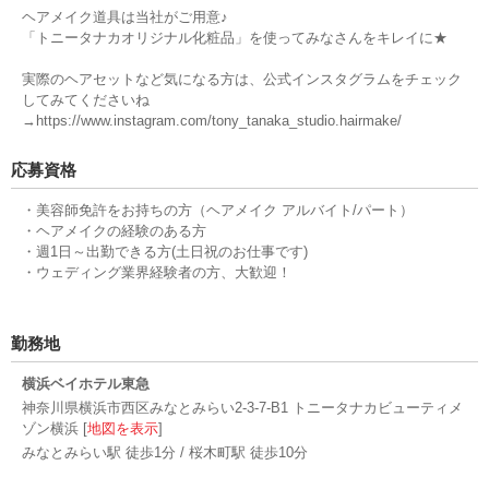
ヘアメイク道具は当社がご用意♪
「トニータナカオリジナル化粧品」を使ってみなさんをキレイに★
実際のヘアセットなど気になる方は、公式インスタグラムをチェック
してみてくださいね
→https://www.instagram.com/tony_tanaka_studio.hairmake/
応募資格
・美容師免許をお持ちの方（ヘアメイク アルバイト/パート）
・ヘアメイクの経験のある方
・週1日～出勤できる方(土日祝のお仕事です)
・ウェディング業界経験者の方、大歓迎！
勤務地
横浜ベイホテル東急
神奈川県横浜市西区みなとみらい2-3-7-B1 トニータナカビューティメ
ゾン横浜 [
地図を表示
]
みなとみらい駅 徒歩1分 / 桜木町駅 徒歩10分