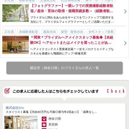
正社員
経験者優遇
交通費支給
社会保険完備
賞与・ボーナスあり
【フォトグラファー】一眼レフでの実務撮影経験者歓
手当充実
スタッフ割引・特典あり
研修制度あり
産休・育休制度あり
迎／産休・育休の取得・復職実績多数～（経験者歓
勤務時間・曜日応相談
急募
式場・ハウスウエディング
迎）
ブライダルに関わるあらゆるサービスをワンストップで提供する
フォトスタジオ・写真館
当社にて、ブライダルフォトグラファーとしてご活躍いただきま
す
正社員
未経験者歓迎
服装自由
髪型・髪色自由
女性スタッフ多数
＊関東＊ブライダルヘアメイクスタッフ募集◆【未経
パパ・ママ在籍
主婦・主夫歓迎
交通費支給
社会保険完備
験OK】ヘアセットまたはメイクを習ったことがある
歩合・インセンティブあり
手当充実
スタッフ割引・特典あり
研修制度あり
だけでもOK◎【月給24万円以上～】着付けも学べま
ヘアメイクコンテスト受賞者在籍＊一生モノのクリエイティブな
産休・育休制度あり
残業月10時間以下
時短勤務
急募
駅チカ
す＊⁺
スキルを基礎から飛躍的にアップ♪研修充実
サロン見学OK
オンライン面接OK
式場・ハウスウエディング
フォトスタジオ・写真館
上場企業
経験者優遇
横浜市（神奈川県）のブライダルの求人一覧
株式会社iiris
スタイリスト募集【月給40万円も可能◎賞与年2回あり】「成果をし...
神奈川県
美容師