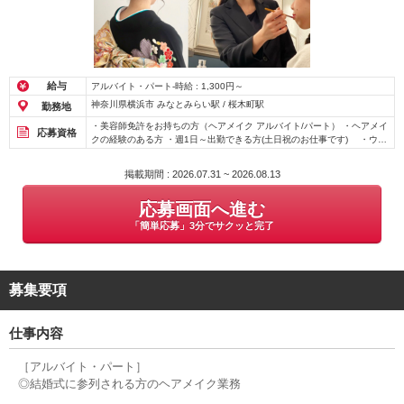
給与
アルバイト・パート-時給 : 1,300円～
神奈川県横浜市 みなとみらい駅 / 桜木町駅
勤務地
・美容師免許をお持ちの方（ヘアメイク アルバイト/パート） ・ヘアメイ
応募資格
クの経験のある方 ・週1日～出勤できる方(土日祝のお仕事です) ・ウェ
ディング業界経験者の方、大歓迎！
掲載期間 : 2026.07.31 ~ 2026.08.13
応募画面へ進む
「簡単応募」3分でサクッと完了
募集要項
仕事内容
［アルバイト・パート］
◎結婚式に参列される方のヘアメイク業務