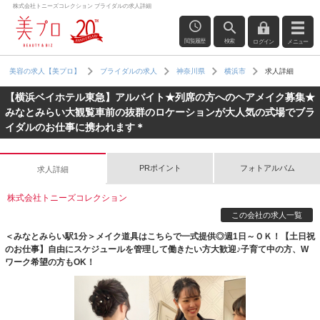
株式会社トニーズコレクション ブライダルの求人詳細
閲覧履歴
検索
ログイン
メニュー
求人詳細
美容の求人【美プロ】
ブライダルの求人
神奈川県
横浜市
【横浜ベイホテル東急】アルバイト★列席の方へのヘアメイク募集★
みなとみらい大観覧車前の抜群のロケーションが大人気の式場でブラ
イダルのお仕事に携われます＊
PRポイント
フォトアルバム
求人詳細
株式会社トニーズコレクション
この会社の求人一覧
＜みなとみらい駅1分＞メイク道具はこちらで一式提供◎週1日～ＯＫ！【土日祝
のお仕事】自由にスケジュールを管理して働きたい方大歓迎♪子育て中の方、W
ワーク希望の方もOK！