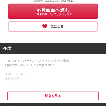
掲載期間 : 2026.07.31 ~ 2026.08.13
応募画面へ進む
「簡単応募」3分でサクッと完了
気になる
PR文
アルバイト・パートのヘアメイクスタッフ募集！
列席の方へのヘアメイク業務です◎
★週1日～OK！
★数時間OK！
＼このような方も大歓迎！／
「子育て中だからスポットで働きたい方」
続きを見る
「他の仕事もしているけど、美容師免許を活かしてヘアセットもした
い方」