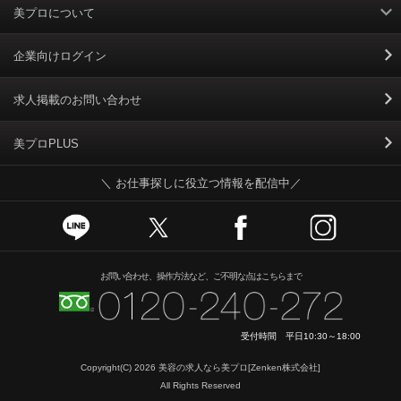
美プロについて
利用規約
企業向けログイン
掲載規約
求人掲載のお問い合わせ
個人情報保護ポリシー
美プロPLUS
＼ お仕事探しに役立つ情報を配信中／
個人情報のお取り扱いについて
Cookieポリシー
スカウトとは
お問い合わせ、操作方法など、ご不明な点はこちらまで
運営会社
受付時間 平日10:30～18:00
ニュースリリース
Copyright(C) 2026
美容の求人なら美プロ
[Zenken株式会社]
All Rights Reserved