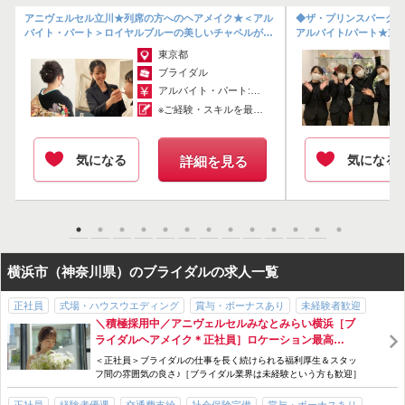
「簡単応募」3分でサクッと完了
極
アニヴェルセル立川★列席の方へのヘアメイク★＜アル
◆ザ・プリンスパークタ
ー
バイト・パート＞ロイヤルブルーの美しいチャペルが大
アルバイト/パート★東
人気！憧れの式場でブライダルのお仕...
＊積極採用中！
東京都
ブライダル
アルバイト・パート:￥1,300～
※ご経験・スキルを最大限考慮いたします ...
気になる
気になる
詳細を見る
横浜市（神奈川県）のブライダルの求人一覧
正社員
式場・ハウスウエディング
賞与・ボーナスあり
未経験者歓迎
＼積極採用中／アニヴェルセルみなとみらい横浜［ブ
経験者優遇
女性スタッフ多数
交通費支給
スタッフ割引・特典あり
ライダルヘアメイク＊正社員］ロケーション最高
ノルマなし
研修制度あり
勤務時間・曜日応相談
社会保険完備
の"みなとみらい“の人気求人♪
＜正社員＞ブライダルの仕事を長く続けられる福利厚生＆スタッ
産休・育休制度あり
制服貸与
急募
フ間の雰囲気の良さ♪［ブライダル業界は未経験という方も歓迎］