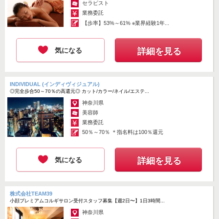
セラピスト
業務委託
【歩率】53%～61% ※業界経験1年...
気になる
詳細を見る
INDIVIDUAL (インディヴィジュアル)
◎完全歩合50～70％の高還元◎ カット/カラー/ネイル/エステ...
神奈川県
美容師
業務委託
50％～70％ ＊指名料は100％還元
気になる
詳細を見る
株式会社TEAM39
小顔プレミアムコルギサロン受付スタッフ募集【週2日〜】1日3時間...
神奈川県