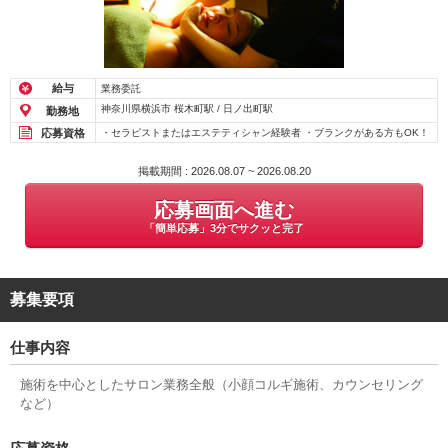
給与
業務委託
神奈川県横浜市 桜木町駅 / 日ノ出町駅
勤務地
応募資格
・セラピストまたはエステティシャン経験者 ・ブランクがある方もOK！
掲載期間 : 2026.08.07 ~ 2026.08.20
応募画面へ進む
「簡単応募」3分でサクッと完了
募集要項
仕事内容
施術を中心としたサロン業務全般（小顔コルギ施術、カウンセリング
など）