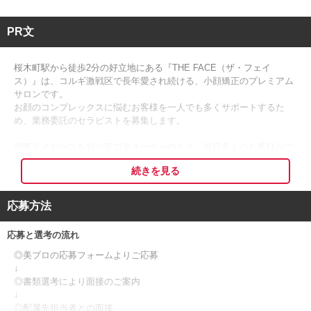
PR文
桜木町駅から徒歩2分の好立地にある『THE FACE（ザ・フェイ
ス）』は、コルギ激戦区で長年愛され続ける、小顔矯正のプレミアム
サロンです。
お顔のコンプレックスに悩むお客様を一人でも多くサポートするた
め、業務委託のセラピストを募集します。
国際ライセンスを持つ実力派オーナーのもと、毎日多くのお客様がご
来店される活気ある環境で、あなたの実力を最大限に活かしません
続きを見る
か？
応募方法
□■指名が絶えない一生モノの技術を習得■□
応募と選考の流れ
研修では、17年のキャリアを持つオーナーが直接指導します！
◎美プロの応募フォームよりご応募
オーナーは数々の芸能人の施術も担当してきた経験の持ち主。
↓
自己流では学べない「本物の技術」を惜しみなく伝授します。
◎書類選考により面接のご案内
↓
さらに、目の肥えたお客様に選ばれ続けるための立ち居振る舞いや、
◎配属先担当者との面接