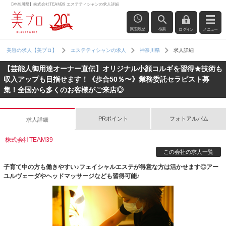
【神奈川県】株式会社TEAM39 エステティシャンの求人詳細
閲覧履歴
検索
ログイン
メニュー
求人詳細
美容の求人【美プロ】
エステティシャンの求人
神奈川県
【芸能人御用達オーナー直伝】オリジナル小顔コルギを習得★技術も
収入アップも目指せます！《歩合50％〜》業務委託セラピスト募
集！全国から多くのお客様がご来店◎
PRポイント
フォトアルバム
求人詳細
株式会社TEAM39
この会社の求人一覧
子育て中の方も働きやすい♪フェイシャルエステが得意な方は活かせます◎アー
ユルヴェーダやヘッドマッサージなども習得可能♪