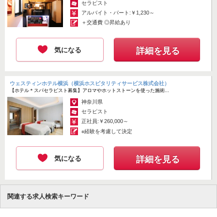
セラピスト
アルバイト・パート:￥1,230～
＋交通費 ◎昇給あり
気になる
詳細を見る
ウェスティンホテル横浜（横浜ホスピタリティサービス株式会社）
【ホテル＊スパセラピスト募集】アロマやホットストーンを使った施術...
神奈川県
セラピスト
正社員:￥260,000～
※経験を考慮して決定
気になる
詳細を見る
関連する求人検索キーワード