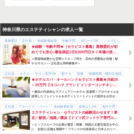
神奈川県のエステティシャンの求人一覧
業務委託
正社員
未経験者歓迎
年齢不問
WワークOK
ノルマなし
★経験・年齢不問★［セラピスト募集］業務委託が初
髪型・髪色自由
女性スタッフ多数
40代以上活躍できる
語学力が活かせる
めてでも安心♪最低保証1日9,000円◎タイ本場の技術
歩合・インセンティブあり
制服貸与
研修制度あり
駅チカ
を習得できる無料研修あり☆彡 本格派タイ古式＆アロ
☆異国情緒豊かな空間☆スタッフ同士・店内の雰囲気が自慢！駅
新規フリー客多数
サロン見学OK
主婦・主夫歓迎
パパ・ママ歓迎
マサロン♪
チカサロン♪＜正社員も同時募集中＞
パパ・ママ在籍
社員登用あり
完全週休二日制
正社員
ホテル
サロン見学OK
駅チカ
急募
勤務時間・曜日応相談
★ホテルスパ・オールハンドセラピスト募集★月給20
社会保険完備
交通費支給
手当充実
スタッフ割引・特典あり
制服貸与
～30万円【ヨコハマ グランド インターコンチネンタ
研修制度あり
産休・育休制度あり
経験者優遇
年齢不問
長期休暇あり
ル ホテル直接雇用の求人】前職給与考慮｜実働7.5時
＊横浜の代表的なラグジュアリーホテル 直雇用！アロマオイルを
パパ・ママ在籍
間♪プライベートも充実◎
使用したフェイシャル＆ボディトリートメントの提供をお任せし
ます＊あなたのスキルや経験を最大限考慮☆
正社員
アルバイト・パート
未経験者歓迎
資格なしOK
免許不問
エステティシャン・セラピストの経験活かせます！東
ブランクOK
ノルマなし
女性スタッフ多数
交通費支給
社会保険完備
京／新宿／池袋／横浜【ドイツ式フットケア専門エス
賞与・ボーナスあり
歩合・インセンティブあり
手当充実
テサロン】｜研修あり｜完全週休2日制｜入社日から
＜ピップグループの企業が運営＞関東・関西の主要百貨店を中心
スタッフ割引・特典あり
制服貸与
研修制度あり
産休・育休制度あり
有休付与｜インセンティブあり｜産休・育休の復帰率
に、全国11店舗を展開中！フランスの伝統美容と日本人のニーズ
を取り入れた専門的なフットケアが学べます♪