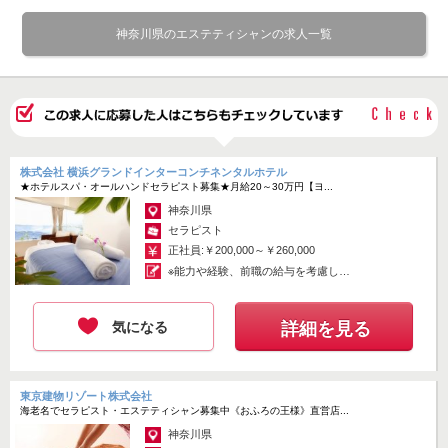
90％以上｜
完全週休二日制
長期休暇あり
土日休みOK
残業なし
残業月10時間以下
急募
駅チカ
新規フリー客多数
サロン見学OK
オンライン面接OK
神奈川県のエステティシャンの求人一覧
百貨店・商業施設
駅直結（駅ビル）
社員登用あり
勤務時間・曜日応相談
週3日～
株式会社 横浜グランドインターコンチネンタルホテル
★ホテルスパ・オールハンドセラピスト募集★月給20～30万円【ヨ...
神奈川県
セラピスト
正社員:￥200,000～￥260,000
※能力や経験、前職の給与を考慮し、
当社規...
気になる
詳細を見る
東京建物リゾート株式会社
海老名でセラピスト・エステティシャン募集中《おふろの王様》直営店...
神奈川県