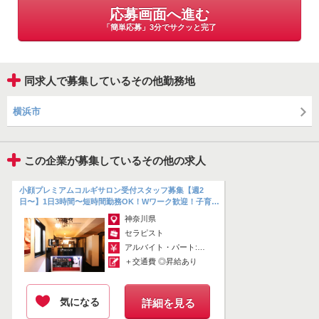
応募画面へ進む
歩合率は50％〜。
「簡単応募」3分でサクッと完了
当サロンは技術を安売りしない単価設定を行っているため、1日2万円
以上稼ぐことも十分に可能です。
また、施術時間外の受付やお茶出しなどのサポート業務にも「プラス
同求人で募集しているその他勤務地
アルファの手当」をご用意しています。
努力した分だけ収入に直結する喜びとやりがいを、ぜひここで体感し
横浜市
てください。
この企業が募集しているその他の求人
あなたの培ってきた経験を、さらに高いステージで輝かせてみません
か？
たくさんのご応募を心よりお待ちしております。
小顔プレミアムコルギサロン受付スタッフ募集【週2
日〜】1日3時間〜短時間勤務OK！Wワーク歓迎！子育て
中の方も働きやすい＊〈桜木町駅徒...
神奈川県
掲載期間 : 2026.08.07 ~ 2026.08.20
セラピスト
アルバイト・パート:￥1,230～
応募画面へ進む
＋交通費 ◎昇給あり
「簡単応募」3分でサクッと完了
気になる
詳細を見る