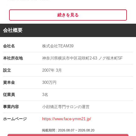
細やかな気遣いまで習得できますよ。
↓
「一生モノの武器」を手に入れて、指名で予約が埋まるセラピストへ
◎採用決定
と成長できるチャンスです^^
続きを見る
↓
◎入社
会社概要
□■結果にこだわる『オリジナル小顔術』■□
※応募者多数の場合、書類選考を通過された方のみにご連絡する可能
性がございますので、予めご了承くださいますようお願い申し上げま
当サロンでは、韓国発祥の「コルギ」をベースに、小顔矯正や小顔筋
す。
会社名
株式会社TEAM39
膜調整を組み合わせ、日本人向けに独自改良した【オリジナル小顔
※応募の秘密は厳守いたします。
術】を提供しています。
※面接日等は考慮しますのでご相談ください。
本社所在地
神奈川県横浜市中区花咲町2-63 ノグ桜木町5F
経験豊富なスタッフによるオールハンドの施術で、リピート率95％！
※ご応募頂いた履歴書等は返却出来ません。
驚異的な数字が、その満足度の高さを物語っています。
設立
2007年 3月
面接地の住所
THE FACEは、これからも「顔の歪みを整えたい」「理想の小顔にな
資本金
300万円
応募時にお伝えします
りたい」というお客様の切実な悩みに寄り添い続けたいと考えていま
す。
担当の部署や氏名
従業員
3名
一緒に「美しい小顔作り」と「健やかな身体作り」に情熱を注いでく
れる仲間を募集しています！
櫻庭
事業内容
小顔矯正専門サロンの運営
電話番号
□■努力が形になる高収入の仕組み■□
ホームページ
https://www.face-ymm21.jp/
045-243-3911
業務委託としての働きやすさと、頑張りがダイレクトに反映される報
掲載期間 : 2026.08.07 ~ 2026.08.20
酬体系が自慢です。