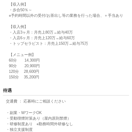
【収入例】
・歩合50％～
※予約時間以外の受付/お茶出し等の業務を行った場合、＋手当あり
【収入例】
・入店3ヶ月：月売上80万→給与40万
・入店6ヶ月：月売上120万→給与60万
・トップセラピスト：月売上150万→給与75万
【メニュー例】
60分 14,300円
90分 20,900円
120分 28,600円
150分 35,200円
待遇
交通費 ： 応募時にご相談ください
・副業・WワークOK
・受動喫煙対策あり（屋内原則禁煙）
・研修制度あり ※勤務時間外研修なし
・独立支援制度