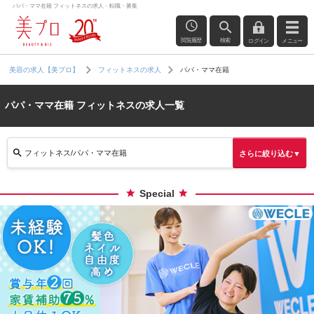
パパ・ママ在籍 フィットネスの求人・転職・募集
閲覧履歴
検索
ログイン
メニュー
パパ・ママ在籍
美容の求人【美プロ】
フィットネスの求人
パパ・ママ在籍 フィットネスの求人一覧
フィットネス/パパ・ママ在籍
さらに絞り込む▼
Special