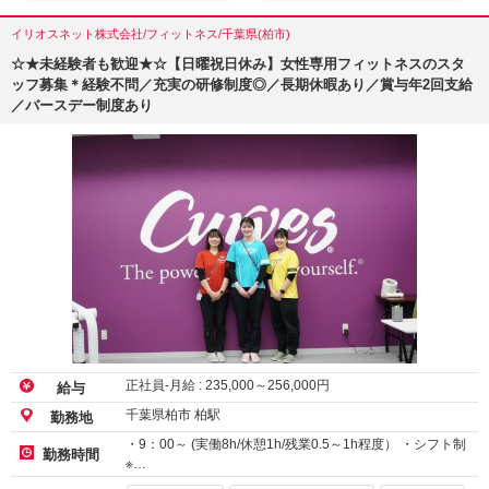
イリオスネット株式会社/フィットネス/千葉県(柏市)
☆★未経験者も歓迎★☆【日曜祝日休み】女性専用フィットネスのスタ
ッフ募集＊経験不問／充実の研修制度◎／長期休暇あり／賞与年2回支給
／バースデー制度あり
正社員-月給 :
235,000
～
256,000
円
給与
千葉県柏市 柏駅
勤務地
・9：00～ (実働8h/休憩1h/残業0.5～1h程度） ・シフト制
勤務時間
※…