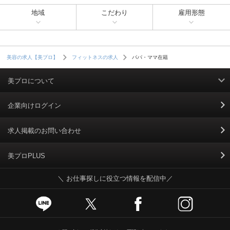
地域
こだわり
雇用形態
パパ・ママ在籍
美容の求人【美プロ】
フィットネスの求人
美プロについて
利用規約
企業向けログイン
掲載規約
求人掲載のお問い合わせ
個人情報保護ポリシー
美プロPLUS
＼ お仕事探しに役立つ情報を配信中／
個人情報のお取り扱いについて
Cookieポリシー