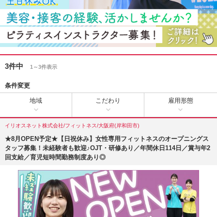
3件中
1～3件表示
条件変更
地域
こだわり
雇用形態
イリオスネット株式会社/フィットネス/大阪府(岸和田市)
★8月OPEN予定★【日祝休み】女性専用フィットネスのオープニングス
タッフ募集！未経験者も歓迎♪OJT・研修あり／年間休日114日／賞与年2
回支給／育児短時間勤務制度あり◎