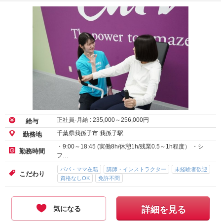
正社員-月給 :
235,000
～
256,000
円
給与
千葉県我孫子市 我孫子駅
勤務地
・9:00～18:45 (実働8h/休憩1h/残業0.5～1h程度） ・シ
勤務時間
フ…
パパ・ママ在籍
講師・インストラクター
未経験者歓迎
こだわり
資格なしOK
免許不問
気になる
詳細を見る