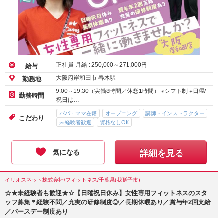
正社員-月給 :
250,000
～
271,000
円
給与
大阪府岸和田市 春木駅
勤務地
9:00～19:30（実働8時間／休憩1時間） ※シフト制 ※日曜/
勤務時間
祝日は…
パパ・ママ在籍
オープニング
講師・インストラクター
こだわり
未経験者歓迎
資格なしOK
気になる
詳細を見る
イリオスネット株式会社/フィットネス/千葉県(我孫子市)
☆★未経験者も歓迎★☆【日曜祝日休み】女性専用フィットネスのスタ
ッフ募集＊経験不問／充実の研修制度◎／長期休暇あり／賞与年2回支給
／バースデー制度あり