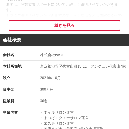
◆税金や保険のことなども全くわからない
まずは、開業支援サポートについて、詳しく説明させていただきま
◆経営ノウハウが無いので、一人で踏み出せない
す。
◆独立してみたいけど、リスクを考えてしまう
丁寧にご説明させていただきますので、不明な点などは遠慮なく何で
も聞いてください。
続きを見る
↓
そう考えている方へ・・・
【面談・面接】
開業支援サポートについてのご提案！！
面談させていただき担当スタッフから詳しく説明致します。
会社概要
その際にご希望の働き方、エリア、勤務体制を伺います。
↓
開業支援サポートとは、
【書類審査】
会社名
株式会社ewalu
資金０円で自分のお店が持てます♪
当社の基準に戻づいて、厳正に審査させていただきます。
独立開業に必要な機材は全て会社でご用意します！！
書類審査通過後に技術チェックのご案内となります。
本社所在地
東京都渋谷区代官山町19‐11 アンジュレ代官山4階
↓
技術者の方にご用意いただくものは、消耗品のみです。
【技術チェック・接客チェック】
設立
2021年 10月
ネイルのジェル などはご自身の好きなものでご利用いただけます。
技術チェック及び接客チェックをおこないます。
※技術レベルの確認と独立開業に適正かを総合的に判断し、合否をお
資本金
300万円
伝えさせて頂きます。
◎勤務先は好立地でオシャレな美容室内♪
↓
従業員
36名
ご希望エリアの美容室やエステサロン
【サロン見学】
まつ毛エクステサロンの一角をお借りして開業します。
ご希望のエリアで、あなたに合うサロンをご紹介致します。
事業内容
・ネイルサロン運営
見学後、気になるサロンが見つかったら、サロンのオーナーとの面談
・まつげエクステサロン運営
を設定します。
・エステサロン運営
◎稼ぎやすい歩合制度を実現！
↓
・美容技術者の美容室内独立支援事業