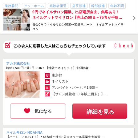
Ｑ．独立しないかもしれないのですが、エントリーしても大丈夫です
業務委託
アットホーム
経験者優遇
店長候補
幹部候補
年齢不問
か？
0円でネイルサロン開業、出店場所自由、集客あり！
主婦・主夫歓迎
パパ・ママ在籍
髪型・髪色自由
服装自由
Ａ．もちろん大丈夫です。
ネイルアットマイサロン【売上の60％～75％が手取り
勤務時間・曜日応相談
急募
ご説明を聞いていただいてから、ご判断いただければと思います。
収入】自分だけのネイルサロン創り♪200店舗運営の確
資金0円でネイルサロン開業〜繁盛サポート ネイルアットマイサ
かな実績。月報酬平均42万円、最高84万円★広告費支
ロン
Ｑ．エントリー後はどのように連絡が来ますか？
給！！
Ａ．担当スタッフより、メールもしくはお電話にて面談のご連絡をさ
せていただきます。
一度面談させてただき、詳しく状況や働き方のご希望など伺わせてい
ただきます。
アカネ株式会社
時給1,500円 / 週2日～OK！【池袋＊ネイリスト】未経験者...
その後、次のステップへ進む意志がある方には、技術チェック後にご
希望のエリアにあるサロンへの見学を行います。
東京都
ネイリスト
Q．集客が不安です。全くお客様を連れてこれないのですが大丈夫で
アルバイト・パート:￥1,500～
すか？
【サロン経験者（1年以上目安）】 ※
Ａ．顧客0の状態から集客する方が、全体の8割です！
売...
美容室のお客様の集客も見込めますし、当社で最適な集客方法など
アドバイスしておりますので、ご安心ください。
気になる
詳細を見る
Ｑ．給与はどの位もらえるのですか？
Ａ．月の売り上げの60％～80％が収入になります。
ネイルサロン NOAHNA
【パート・アルバイト】＊錦糸町＊徒歩3分☆スクール卒業生大歓迎！...