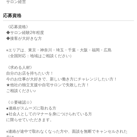
サロン経営
応募資格
《応募資格》
◆サロン経験2年程度
◆接客が大好きな方
※エリアは、東京・神奈川・埼玉・千葉・大阪・福岡・広島
（全国対応：地域はご相談ください）
《求める人材》
自分のお店を持ちたい方！
今のお仕事が大好きで、新しい働き方にチャレンジしたい方！
★他社の独立支援や自宅サロンで失敗した方！
ご相談ください♪
《☆要確認☆》
●連絡がスムーズに取れる方
●社会人としてのマナーを身につけられている方
に限らせていただきます。
※連絡が途中で取れなくなった方や、面談を無断でキャンセルされた