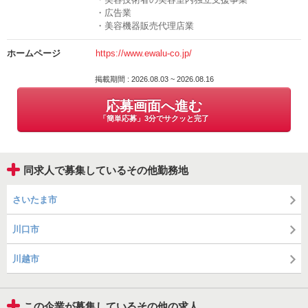
月の売り上げの60％～80％が収入となります。
・広告業
【美容室オーナーと面談】
・美容機器販売代理店業
美容室のオーナーとの顔合わせ。
◎シフトは自分の都合に合わせて設定可能
弊社スタッフも面接に同席させていただきます。
時間や勤務日はもちろん自分の都合に合わせて設定できますので
ホームページ
https://www.ewalu-co.jp/
双方OKとなりましたら、サロン決定となります。
仕事とプライベートの両立ができます。
↓
掲載期間 : 2026.08.03 ~ 2026.08.16
【グランドオープン】
応募画面へ進む
◎どこよりも手厚い充実のサポート
面接地の住所
写真の撮り方から、SNS、各種集客媒体（HPB・ミニモ・ネイリーな
「簡単応募」3分でサクッと完了
渋谷もしくは、ご希望エリアでのご相談
ど）
の広告戦略をアドバイスします。
担当の部署や氏名
同求人で募集しているその他勤務地
掛本 彩優子
◎その他メリット多数
◆メニューやデザインなどは自分の好きなように設定できる
さいたま市
電話番号
◆人間関係の悩みがない
050-5362-2079
◆各店舗の独立オーナーネイリストさんとの交流会あり
川口市
◆エワル主催の技術講習会あり
川越市
さらに！！
ewaluは技術者だけでは終わらない女性の自立に向けた
女性の自立支援サポートもご提案します！
この企業が募集しているその他の求人