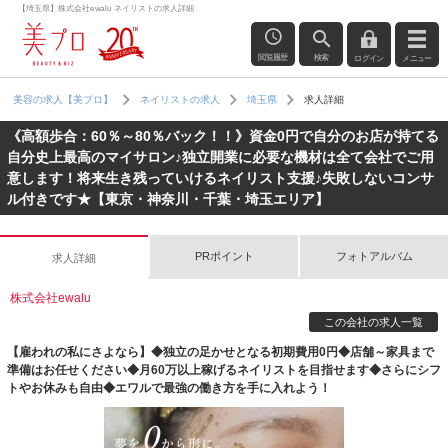
【埼玉県】株式会社ewalu ネイリストの求人詳細
閲覧履歴
検索
ログイン
メニュー
求人詳細
美容の求人【美プロ】
ネイリストの求人
埼玉県
《高額歩合：60％～80％バック！！》資金0円で自分のお店が持てる
自分史上最高のマイサロン♪独立開業に必要な機材は全て会社でご用
意します！将来生き残っていけるネイリスト支援♪失敗しないコンサ
ル付きです★【東京・神奈川・千葉・埼玉エリア】
PRポイント
フォトアルバム
求人詳細
株式会社ewalu
この会社の求人一覧
【雇われの私にさよなら】◆独立の足かせとなる初期費用0円◆店舗～家具まで
準備はお任せください◆月60万以上稼げるネイリストを目指せます◆さらにシフ
トやお休みも自由◆エワルで最強の働き方を手に入れよう！