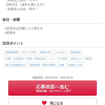
・技術売上歩合：70％～
【4年目】（条件を満たす方）
・技術売上歩合：80％～
休日・休暇
※定休日は店舗により異なる
※希望休
注目ポイント
経験者優遇
ブランクOK
年齢不問
ノルマなし
服装自由
主婦・主夫歓迎
髪型・髪色自由
パパ・ママ在籍
女性スタッフ多数
独立支援制度あり
勤務時間・曜日応相談
急募
資格なしOK
掲載期間 : 2026.08.03 ~ 2026.08.16
応募画面へ進む
「簡単応募」3分でサクッと完了
気になる