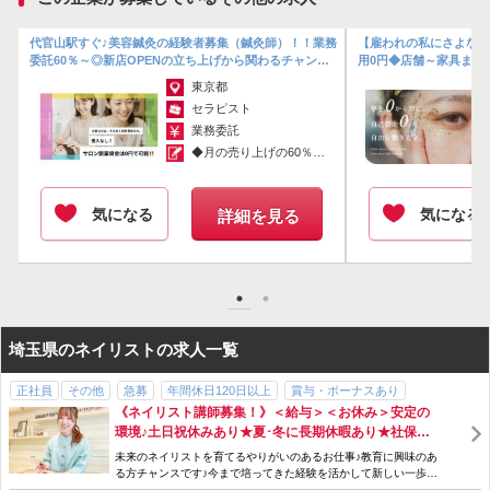
独立してから何年かすると、技術者としての限界や将来への不安をよ
費
代官山駅すぐ♪美容鍼灸の経験者募集（鍼灸師）！！業務
【雇われの私にさよなら
く耳にします。
以
委託60％～◎新店OPENの立ち上げから関わるチャン
用0円◆店舗～家具まで
これまで一線で頑張っていたからこそ、将来はプレイヤーとしてだけ
ス！メニューやシフトは自由自在♪
上稼げるアイリストを目指
東京都
でなく
セラピスト
それぞれが望む違った道をご用意し、末永く美容業界で活躍してほし
業務委託
いと思っています。
◆月の売り上げの60％～80％が収入にな...
●ボランティア・福祉活動
●サロンサポーター
気になる
気になる
詳細を見る
●講師への道
●企業イベントへの参加
など、将来その方がどういう道に進んでいきたいかを一緒に考え導き
ます。
一人でも多くの頑張る女性に、働く事の幸せと働きやすい環境を提案
していきます！！
埼玉県のネイリストの求人一覧
正社員
その他
急募
年間休日120日以上
賞与・ボーナスあり
【よくあるご質問！】
《ネイリスト講師募集！》＜給与＞＜お休み＞安定の
講師・インストラクター
駅チカ
経験者優遇
未経験者歓迎
長期休暇あり
Ｑ．登録するための費用はかかりますか？
環境♪土日祝休みあり★夏･冬に長期休暇あり★社保完
土日休みOK
ブランクOK
研修制度あり
年齢不問
勤務時間・曜日応相談
Ａ．ご利用やご登録に関しての費用は一切かかりません。
備★講師は週に2日～ＯＫ♪＼20代の講師 多数活躍中
未来のネイリストを育てるやりがいのあるお仕事♪教育に興味のあ
まずは、お気軽にお問い合わせください。
ノルマなし
社会保険完備
交通費支給
産休・育休制度あり
／
る方チャンスです♪今まで培ってきた経験を活かして新しい一歩を
踏み出してみませんか？教員免許不問！！