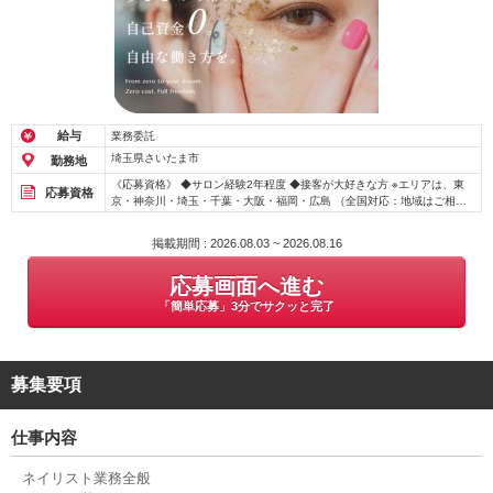
給与
業務委託
埼玉県さいたま市
勤務地
《応募資格》 ◆サロン経験2年程度 ◆接客が大好きな方 ※エリアは、東
応募資格
京・神奈川・埼玉・千葉・大阪・福岡・広島 （全国対応：地域はご相談
ください） 《求める人材》 自分のお店を持ちたい方！ 今のお仕事が大好
きで、新しい働き方にチャレンジしたい方！ ★他社の独立支援や自宅サ
掲載期間 : 2026.08.03 ~ 2026.08.16
ロンで失敗した方！ ご相談ください♪ 《☆要確認☆》 ●連絡がスムーズに
取れる方 ●社会人としてのマナーを身につけられている方 に限らせてい
応募画面へ進む
ただきます。 ※連絡が途中で取れなくなった方や、面談を無断でキャンセ
ルされた方は 今後エワルの独立支援にはエントリーいただけませんので
「簡単応募」3分でサクッと完了
ご了承ください。
募集要項
仕事内容
ネイリスト業務全般