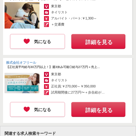
「簡単応募」3分でサクッと完了
東京都
ネイリスト
アルバイト・パート:￥1,300～
＋交通費
気になる
詳細を見る
株式会社オフリール
【正社員平均給与30万円以上！】週3休み可能◎給与27万円＋売上...
東京都
ネイリスト
正社員:￥270,000～￥350,000
試用期間後に27万円〜＋歩合給が給
与にな...
気になる
詳細を見る
関連する求人検索キーワード