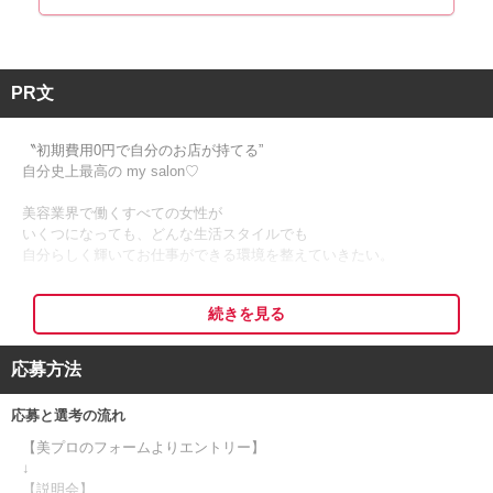
PR文
〝初期費用0円で自分のお店が持てる”
自分史上最高の my salon♡
美容業界で働くすべての女性が
いくつになっても、どんな生活スタイルでも
自分らしく輝いてお仕事ができる環境を整えていきたい。
女性が末永く仕事を続けられるために
続きを見る
ewaluは美容技術者へ開業支援というご提案と
働き方の全面サポートを致します。
応募方法
【こんなお悩みありませんか？】
応募と選考の流れ
◆自分のお店を持ちたいけど、開業資金が無い
【美プロのフォームよりエントリー】
◆今の給料に満足していない
↓
◆プライベートと仕事をもっと両立させたい
【説明会】