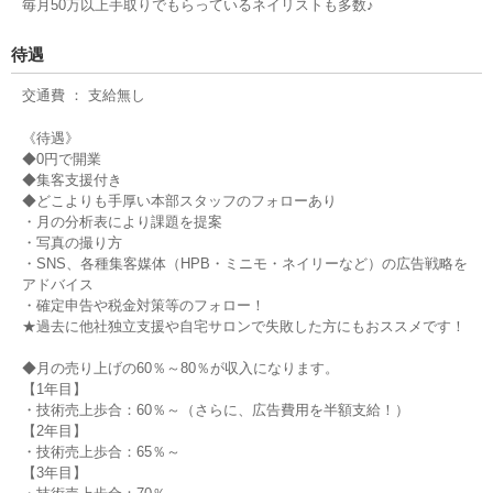
毎月50万以上手取りでもらっているネイリストも多数♪
待遇
交通費 ： 支給無し
《待遇》
◆0円で開業
◆集客支援付き
◆どこよりも手厚い本部スタッフのフォローあり
・月の分析表により課題を提案
・写真の撮り方
・SNS、各種集客媒体（HPB・ミニモ・ネイリーなど）の広告戦略を
アドバイス
・確定申告や税金対策等のフォロー！
★過去に他社独立支援や自宅サロンで失敗した方にもおススメです！
◆月の売り上げの60％～80％が収入になります。
【1年目】
・技術売上歩合：60％～（さらに、広告費用を半額支給！）
【2年目】
・技術売上歩合：65％～
【3年目】