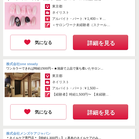
・1年目：売上歩合60％～
東京都
・2年目：売上歩合65％～
ネイリスト
・3年目：売上歩合70％～
アルバイト・パート:￥1,400～￥1,500
※4年目以降、条件を満たす方は80％の歩合も可能
＜サロンワーク未経験者（スクール卒
業生）...
平均月収35万円以上の方がほとんどです。
※1年目は広告料半額支給
気になる
詳細を見る
Q．資格などは必要ですか？
Ａ．ネイルサロンの場合は特に資格は必要ございません。
経験年数は2年以上が望ましいです。
株式会社one steady
ワンカラーできれば時給1500円～★池袋で上品で落ち着いたサロン...
Q．契約期間はありますか？
東京都
Ａ．最低契約期間は2年間です。
ネイリスト
アルバイト・パート:￥1,500～
その後は双方合意の上、自動更新となります。
【経験者】時給1,500円〜 【未経験...
※その他、お問合せ・ご質問も受け付けております。
どうぞ、お気軽にお問い合わせくださいませ。
気になる
詳細を見る
掲載期間 : 2026.08.03 ~ 2026.08.16
株式会社メンズケアジャパン
応募画面へ進む
＊ネイルケア専門店＊【時給1,300円～】＜基本のネイルケアのみ...