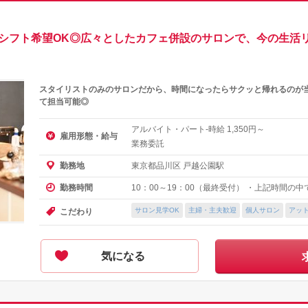
てシフト希望OK◎広々としたカフェ併設のサロンで、今の生活
スタイリストのみのサロンだから、時間になったらサクッと帰れるのが
て担当可能◎
アルバイト・パート-時給
円～
1,350
雇用形態・給与
業務委託
東京都品川区 戸越公園駅
勤務地
10：00～19：00（最終受付） ・上記時間の中
勤務時間
サロン見学OK
主婦・主夫歓迎
個人サロン
アッ
こだわり
気になる