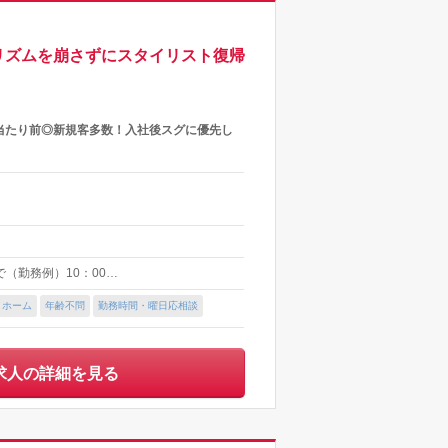
リズムを崩さずにスタイリスト復帰
当たり前◎新規客多数！入社後スグに優先し
で（勤務例）10：00…
トホーム
年齢不問
勤務時間・曜日応相談
求人の詳細を見る