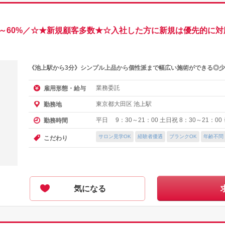
0～60%／☆★新規顧客多数★☆入社した方に新規は優先的に
《池上駅から3分》シンプル上品から個性派まで幅広い施術ができる◎少
業務委託
雇用形態・給与
東京都大田区 池上駅
勤務地
平日 9：30～21：00 土日祝 8：30～21：0
勤務時間
サロン見学OK
経験者優遇
ブランクOK
年齢不問
こだわり
気になる