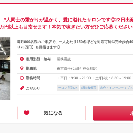
ida】.*人同士の繋がりが温かく、愛に溢れたサロンです◎22日
00万円以上も目指せます！本気で稼ぎたい方ぜひご応募ください
毎月800名程のご来店で、一人あたり150名ほどを対応可能◎完全歩合4
り70万円】も目指せます◎
業務委託
雇用形態・給与
東京都千代田区 神保町駅
勤務地
・平日：9:30～21:00 ・土/日/祝：8:30～19:0
勤務時間
サロン見学OK
経験者優遇
歩合・インセンティブあ
こだわり
気になる