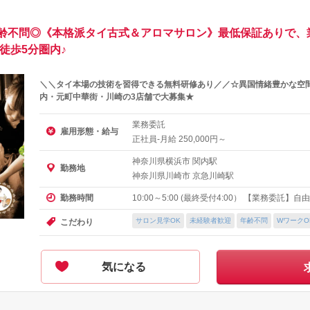
齢不問◎《本格派タイ古式＆アロマサロン》最低保証ありで、
徒歩5分圏内♪
＼＼タイ本場の技術を習得できる無料研修あり／／☆異国情緒豊かな空
内・元町中華街・川崎の3店舗で大募集★
業務委託
雇用形態・給与
正社員-月給
円～
250,000
神奈川県横浜市 関内駅
勤務地
神奈川県川崎市 京急川崎駅
10:00～5:00 (最終受付4:00） 【業務委託】
勤務時間
サロン見学OK
未経験者歓迎
年齢不問
WワークO
こだわり
気になる