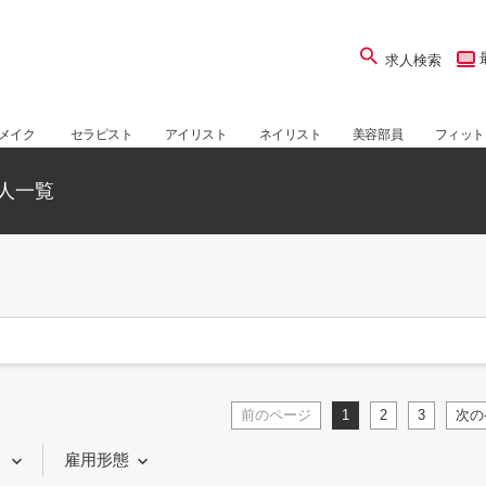
求人検索
メイク
セラピスト
アイリスト
ネイリスト
美容部員
フィット
人一覧
前のページ
1
2
3
次の
り
雇用形態