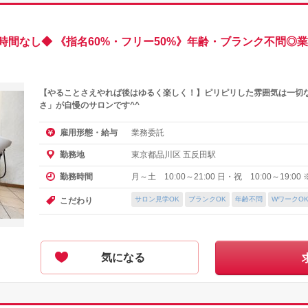
時間なし◆ 《指名60%・フリー50%》年齢・ブランク不問◎
【やることさえやれば後はゆるく楽しく！】ピリピリした雰囲気は一切
さ」が自慢のサロンです^^
業務委託
雇用形態・給与
東京都品川区 五反田駅
勤務地
月～土 10:00～21:00 日・祝 10:00～19:00
勤務時間
サロン見学OK
ブランクOK
年齢不問
WワークO
こだわり
気になる