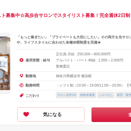
スト募集中☆高歩合サロンでスタイリスト募集！完全週休2日
「もっと稼ぎたい」「プライベートも大切にしたい」その両方を当サロ
や、ライフスタイルに合わせた各種休暇制度を完備★
正社員-月給 :
～
円
250,000
800,000
雇用形態・給与
アルバイト・パート-時給 :
～
円
1,500
2,000
業務委託
神奈川県横浜市 横浜駅
勤務地
・シフト制（10:00～19:00/11:00～20:00） 
勤務時間
サロン見学OK
経験者優遇
ノルマなし
髪型・髪
こだわり
気になる