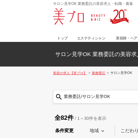
サロン見学OK 業務委託の美容求人・転職・募集
トップ
エステティシャン
美容師・ヘア
サロン見学OK 業務委託の美容求
サロン見学OK
美容の求人【美プロ】
業務委託
業務委託/サロン見学OK
全82件
/
1～30
件を表示
条件変更
地域
こだわ