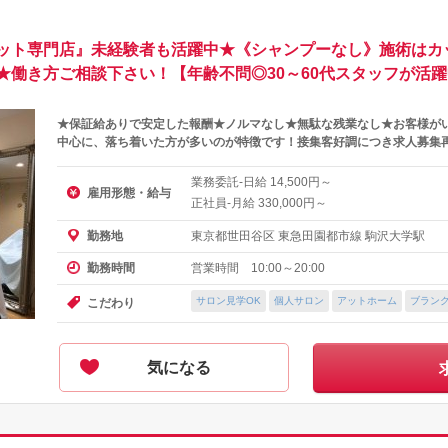
ット専門店』未経験者も活躍中★《シャンプーなし》施術はカ
働き方ご相談下さい！【年齢不問◎30～60代スタッフが活躍
★保証給ありで安定した報酬★ノルマなし★無駄な残業なし★お客様が
中心に、落ち着いた方が多いのが特徴です！接集客好調につき求人募集
業務委託-日給
円～
14,500
雇用形態・給与
正社員-月給
円～
330,000
東京都世田谷区 東急田園都市線 駒沢大学駅
勤務地
営業時間 10:00～20:00
勤務時間
サロン見学OK
個人サロン
アットホーム
ブランク
こだわり
気になる