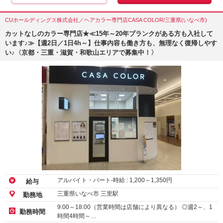
CUホールディングス株式会社／ヘアカラー専門店CASA COLOR/三重県(いなべ市)
カットなしのカラー専門店★≪15年～20年ブランクがある方も入社して
います♪≫【週2日／1日4h～】仕事内容も働き方も、無理なく復帰しやす
い♪〈京都・三重・滋賀・和歌山エリアで募集中！〉
アルバイト・パート-時給 :
1,200
～
1,350
円
給与
三重県いなべ市 三里駅
勤務地
9:00～18:00（営業時間は店舗により異なる） ◎週2～、1
勤務時間
時間4時間～…