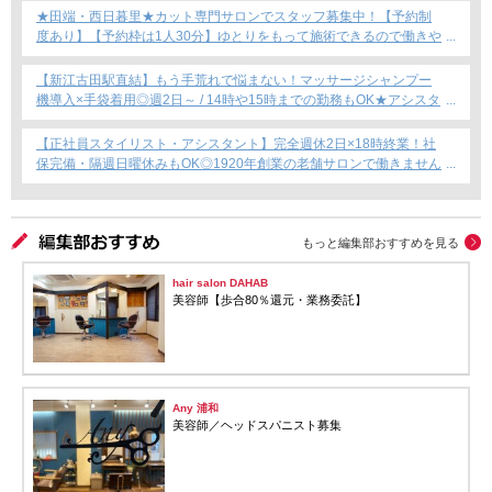
★田端・西日暮里★カット専門サロンでスタッフ募集中！【予約制
度あり】【予約枠は1人30分】ゆとりをもって施術できるので働きや
すい！これからカット専門店で働きたい方にもおすすめ◎
【新江古田駅直結】もう手荒れで悩まない！マッサージシャンプー
機導入×手袋着用◎週2日～ / 14時や15時までの勤務もOK★アシスタ
ント専任募集★
【正社員スタイリスト・アシスタント】完全週休2日×18時終業！社
保完備・隔週日曜休みもOK◎1920年創業の老舗サロンで働きません
か？
もっと編集部おすすめを見る
hair salon DAHAB
美容師【歩合80％還元・業務委託】
Any 浦和
美容師／ヘッドスパニスト募集