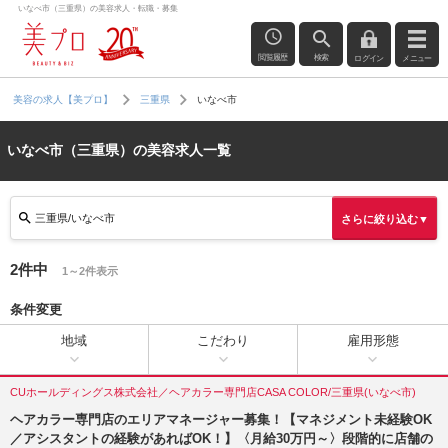
いなべ市（三重県）の美容求人・転職・募集
閲覧履歴
検索
ログイン
メニュー
いなべ市
美容の求人【美プロ】
三重県
いなべ市（三重県）の美容求人一覧
三重県/いなべ市
さらに絞り込む▼
2件中
1～2件表示
条件変更
地域
こだわり
雇用形態
CUホールディングス株式会社／ヘアカラー専門店CASA COLOR/三重県(いなべ市)
ヘアカラー専門店のエリアマネージャー募集！【マネジメント未経験OK
／アシスタントの経験があればOK！】〈月給30万円～〉段階的に店舗の