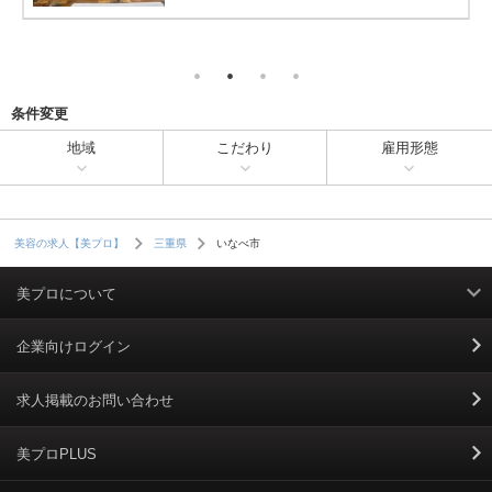
条件変更
地域
こだわり
雇用形態
いなべ市
美容の求人【美プロ】
三重県
美プロについて
利用規約
企業向けログイン
掲載規約
求人掲載のお問い合わせ
個人情報保護ポリシー
美プロPLUS