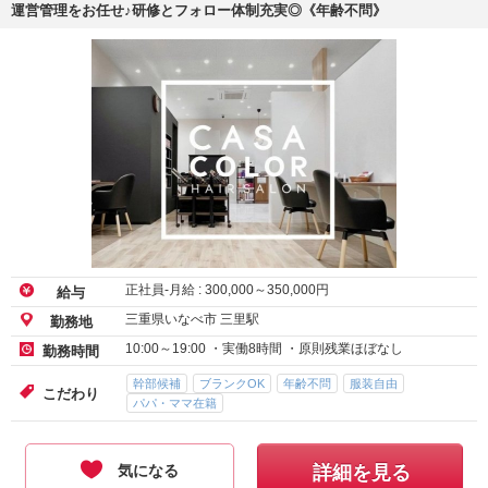
運営管理をお任せ♪研修とフォロー体制充実◎《年齢不問》
正社員-月給 :
300,000
～
350,000
円
給与
三重県いなべ市 三里駅
勤務地
10:00～19:00 ・実働8時間 ・原則残業ほぼなし
勤務時間
幹部候補
ブランクOK
年齢不問
服装自由
こだわり
パパ・ママ在籍
気になる
詳細を見る