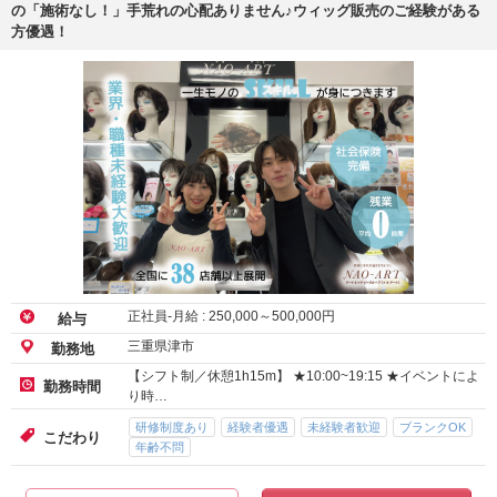
の「施術なし！」手荒れの心配ありません♪ウィッグ販売のご経験がある
方優遇！
正社員-月給 :
250,000
～
500,000
円
給与
三重県津市
勤務地
【シフト制／休憩1h15m】 ★10:00~19:15 ★イベントによ
勤務時間
り時…
研修制度あり
経験者優遇
未経験者歓迎
ブランクOK
こだわり
年齢不問