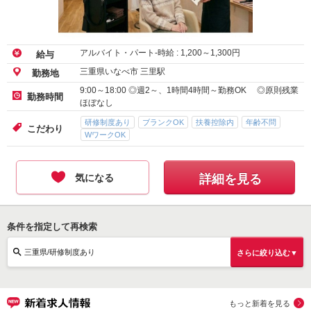
アルバイト・パート-時給 :
1,200
～
1,300
円
給与
三重県いなべ市 三里駅
勤務地
9:00～18:00 ◎週2～、1時間4時間～勤務OK ◎原則残業
勤務時間
ほぼなし
研修制度あり
ブランクOK
扶養控除内
年齢不問
こだわり
WワークOK
気になる
詳細を見る
条件を指定して再検索
三重県/研修制度あり
さらに絞り込む▼
もっと新着を見る