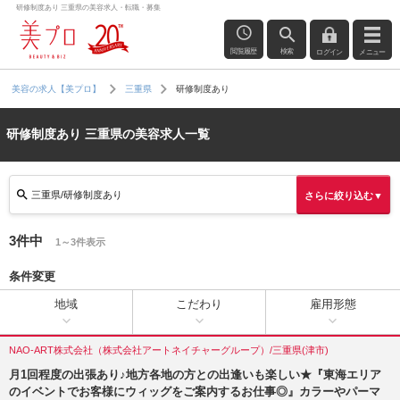
研修制度あり 三重県の美容求人・転職・募集
閲覧履歴
検索
ログイン
メニュー
研修制度あり
美容の求人【美プロ】
三重県
研修制度あり 三重県の美容求人一覧
三重県/研修制度あり
さらに絞り込む▼
3件中
1～3件表示
条件変更
地域
こだわり
雇用形態
NAO-ART株式会社（株式会社アートネイチャーグループ）/三重県(津市)
月1回程度の出張あり♪地方各地の方との出逢いも楽しい★『東海エリア
のイベントでお客様にウィッグをご案内するお仕事◎』カラーやパーマ