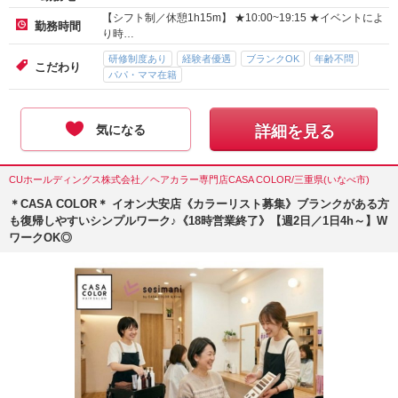
【シフト制／休憩1h15m】 ★10:00~19:15 ★イベントによ
勤務時間
り時…
研修制度あり
経験者優遇
ブランクOK
年齢不問
こだわり
パパ・ママ在籍
気になる
詳細を見る
CUホールディングス株式会社／ヘアカラー専門店CASA COLOR/三重県(いなべ市)
＊CASA COLOR＊ イオン大安店《カラーリスト募集》ブランクがある方
も復帰しやすいシンプルワーク♪《18時営業終了》【週2日／1日4h～】W
ワークOK◎