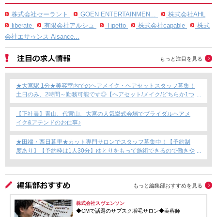
株式会社セーラント
GOEN ENTERTAINMEN...
株式会社AHL
liberate
有限会社アルシュ
Tipetto
株式会社capable
株式
会社エサゥンス Aisance...
もっと注目を見る
★大宮駅 1分★美容室内でのヘアメイク・ヘアセットスタッフ募集！
土日のみ、2時間～勤務可能です◎【ヘアセット/メイク/どちらか1つ
できればOKです！】フリーランス・Wワーク・時短勤務もOK★
【正社員】青山、代官山、大宮の人気挙式会場でブライダルヘアメ
イク&アテンドのお仕事♪
★田端・西日暮里★カット専門サロンでスタッフ募集中！【予約制
度あり】【予約枠は1人30分】ゆとりをもって施術できるので働きや
すい！これからカット専門店で働きたい方にもおすすめ◎
もっと編集部おすすめを見る
株式会社スヴェンソン
◆CMで話題のサブスク増毛サロン◆美容師