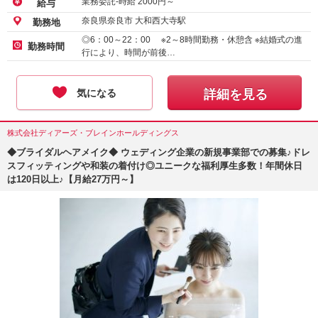
業務委託-時給
2000
円～
給与
奈良県奈良市 大和西大寺駅
勤務地
◎6：00～22：00 ※2～8時間勤務・休憩含 ※結婚式の進
勤務時間
行により、時間が前後…
気になる
詳細を見る
株式会社ディアーズ・ブレインホールディングス
◆ブライダルヘアメイク◆ ウェディング企業の新規事業部での募集♪ドレ
スフィッティングや和装の着付け◎ユニークな福利厚生多数！年間休日
は120日以上♪【月給27万円～】