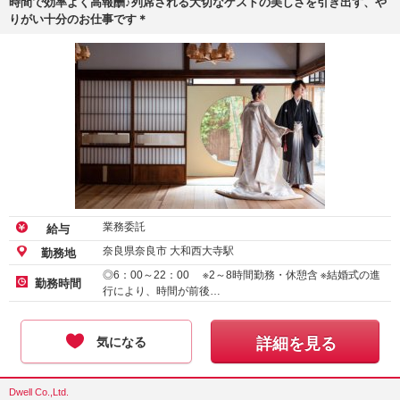
時間で効率よく高報酬♪列席される大切なゲストの美しさを引き出す、や
りがい十分のお仕事です＊
業務委託
給与
奈良県奈良市 大和西大寺駅
勤務地
◎6：00～22：00 ※2～8時間勤務・休憩含 ※結婚式の進
勤務時間
行により、時間が前後…
気になる
詳細を見る
Dwell Co.,Ltd.