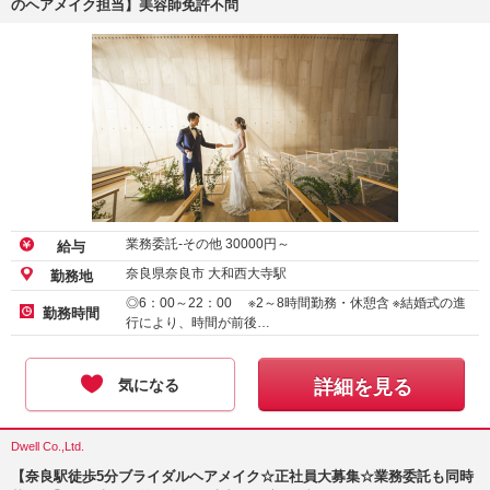
のヘアメイク担当】美容師免許不問
業務委託-その他
30000
円～
給与
奈良県奈良市 大和西大寺駅
勤務地
◎6：00～22：00 ※2～8時間勤務・休憩含 ※結婚式の進
勤務時間
行により、時間が前後…
気になる
詳細を見る
Dwell Co.,Ltd.
【奈良駅徒歩5分ブライダルヘアメイク☆正社員大募集☆業務委託も同時