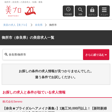
御所市（奈良県）の美容求人・転職・募集
閲覧履歴
検索
ログイン
メニュー
御所市
美容の求人【美プロ】
奈良県
御所市（奈良県）の美容求人一覧
奈良県/御所市
さらに絞り込む▼
お探しの条件の求人情報が見つかりませんでした。
違う条件でお試しください。
お探しの求人と条件が似ている求人情報
株式会社Sereno
【奈良★ブライダルヘアメイク募集♪】1施工30,000円以上！【新郎新婦