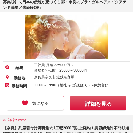
募集◎】＼日本の伝統が息づく古都・奈良のブライダルヘアメイクアテ
ンド募集／未経験OK♪
正社員-月給
225000
円～
給与
業務委託-日給 :
25000
～
50000
円
奈良県奈良市 近鉄奈良駅
勤務地
11:00～19:00（婚礼時は変動あり）※休憩含む
勤務時間
気になる
詳細を見る
株式会社Sereno
【奈良】列席着付け師募集☆1工程2000円以上確約！美容師免許不問◎短