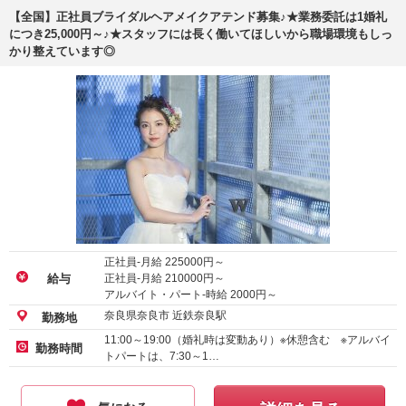
【全国】正社員ブライダルヘアメイクアテンド募集♪★業務委託は1婚礼
につき25,000円～♪★スタッフには長く働いてほしいから職場環境もしっ
かり整えています◎
正社員-月給
225000
円～
正社員-月給
210000
円～
給与
アルバイト・パート-時給
2000
円～
奈良県奈良市 近鉄奈良駅
勤務地
11:00～19:00（婚礼時は変動あり）※休憩含む ※アルバイ
勤務時間
トパートは、7:30～1…