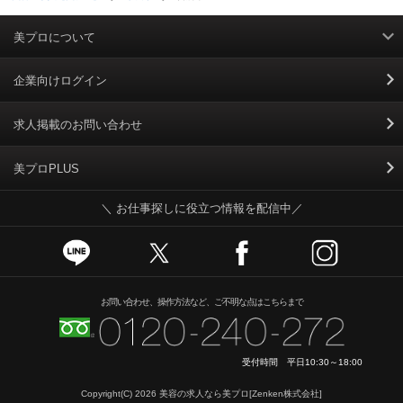
美プロについて
利用規約
企業向けログイン
掲載規約
求人掲載のお問い合わせ
個人情報保護ポリシー
美プロPLUS
＼ お仕事探しに役立つ情報を配信中／
個人情報のお取り扱いについて
Cookieポリシー
スカウトとは
お問い合わせ、操作方法など、ご不明な点はこちらまで
運営会社
受付時間 平日10:30～18:00
ニュースリリース
Copyright(C) 2026
美容の求人なら美プロ
[Zenken株式会社]