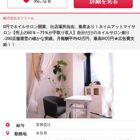
気になる
詳細を見る
株式会社オフリール
0円でネイルサロン開業、出店場所自由、集客あり！ネイルアットマイサ
ロン【売上の60％～75％が手取り収入】自分だけのネイルサロン創り
♪200店舗運営の確かな実績。月報酬平均42万円、最高84万円★広告費支
給！！
業務委託
給与
奈良県
勤務地