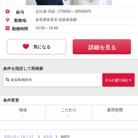
正社員-月給 :
270000
～
365000
円
給与
奈良県奈良市 近鉄奈良駅
勤務地
10:00～19:00
勤務時間
気になる
詳細を見る
条件を指定して再検索
奈良県/御所市
さらに絞り込む▼
条件変更
地域
こだわり
雇用形態
御所市
美容の求人【美プロ】
奈良県