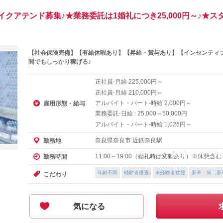
クアテンド募集♪★業務委託は1婚礼につき25,000円～♪★
【社会保険完備】【有給休暇あり】【昇給・賞与あり】【インセンティブ
間でもしっかり稼げる♪
正社員-月給
円～
225,000
正社員-月給
円～
210,000
アルバイト・パート-時給
円～
2,000
雇用形態・給与
業務委託-日給 :
～
円
25,000
50,000
アルバイト・パート-時給
円～
1,026
奈良県奈良市 近鉄奈良駅
勤務地
11:00～19:00（婚礼時は変動あり）※休憩
勤務時間
年齢不問
経験者優遇
未経験者歓迎
新卒・第二新
こだわり
気になる