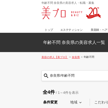
年齢不問 奈良県の美容求人・転職・募集
トップ
エステティシャン
美容師・ヘア
年齢不問 奈良県の美容求人一覧
年齢不問
美容の求人【美プロ】
奈良県
奈良県/年齢不問
全4件
/
1～4
件を表示
条件変更
地域
こだわ