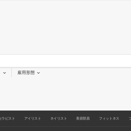
り
雇用形態
セラピスト
アイリスト
ネイリスト
美容部員
フィットネス