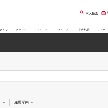
求人検索
メイク
セラピスト
アイリスト
ネイリスト
美容部員
フィット
り
雇用形態