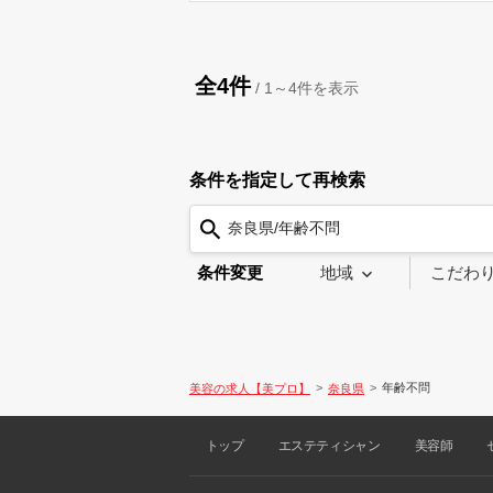
全4件
/
1～4
件を表示
条件を指定して再検索
奈良県/年齢不問
条件変更
地域
こだわ
年齢不問
美容の求人【美プロ】
奈良県
トップ
エステティシャン
美容師