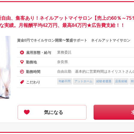
所自由、集客あり！ネイルアットマイサロン【売上の60％～7
かな実績。月報酬平均42万円、最高84万円★広告費支給！！
資金0円でネイルサロン開業〜繁盛サポート ネイルアットマイサロン
業務委託
雇用形態・給与
奈良県
勤務地
自由出勤 基本的に営業時間はネイリストさん
勤務時間
年齢不問
アットホーム
経験者優遇
店長候補
幹
こだわり
気になる