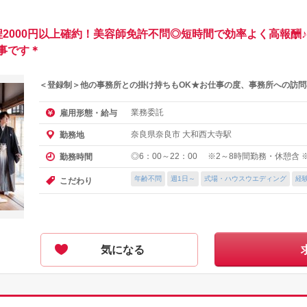
2000円以上確約！美容師免許不問◎短時間で効率よく高報酬
事です＊
＜登録制＞他の事務所との掛け持ちもOK★お仕事の度、事務所への訪問
業務委託
雇用形態・給与
奈良県奈良市 大和西大寺駅
勤務地
◎6：00～22：00 ※2～8時間勤務・休憩含
勤務時間
年齢不問
週1日～
式場・ハウスウエディング
経
こだわり
気になる