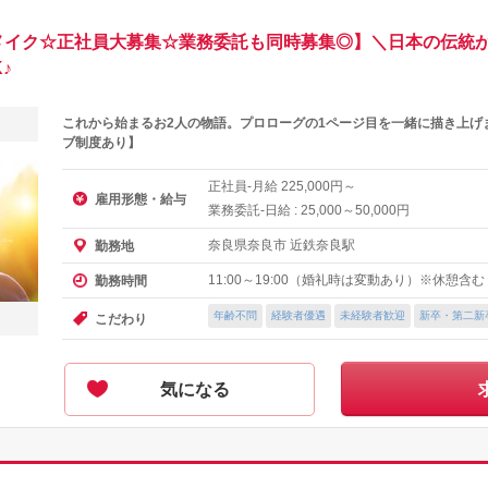
メイク☆正社員大募集☆業務委託も同時募集◎】＼日本の伝統
♪
これから始まるお2人の物語。プロローグの1ページ目を一緒に描き上げ
ブ制度あり】
正社員-月給
円～
225,000
雇用形態・給与
業務委託-日給 :
～
円
25,000
50,000
奈良県奈良市 近鉄奈良駅
勤務地
11:00～19:00（婚礼時は変動あり）※休憩含む
勤務時間
年齢不問
経験者優遇
未経験者歓迎
新卒・第二新
こだわり
気になる