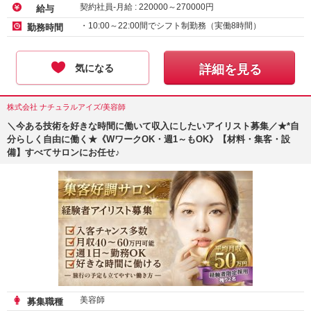
契約社員-月給 :
220000
～
270000
円
給与
・10:00～22:00間でシフト制勤務（実働8時間）
勤務時間
気になる
詳細を見る
株式会社 ナチュラルアイズ/美容師
＼今ある技術を好きな時間に働いて収入にしたいアイリスト募集／★*自
分らしく自由に働く★《WワークOK・週1～もOK》【材料・集客・設
備】すべてサロンにお任せ♪
美容師
募集職種