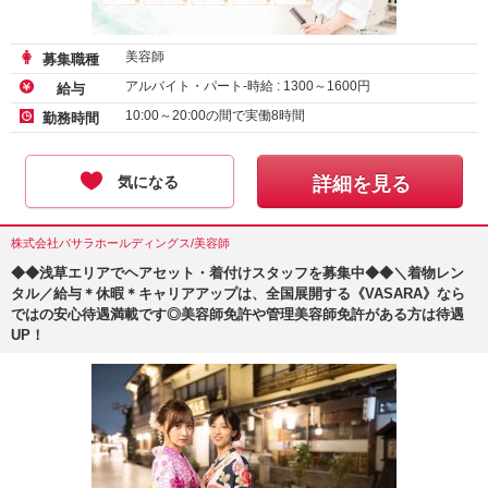
美容師
募集職種
アルバイト・パート-時給 :
1300
～
1600
円
給与
10:00～20:00の間で実働8時間
勤務時間
気になる
詳細を見る
株式会社バサラホールディングス/美容師
◆◆浅草エリアでヘアセット・着付けスタッフを募集中◆◆＼着物レン
タル／給与＊休暇＊キャリアアップは、全国展開する《VASARA》なら
ではの安心待遇満載です◎美容師免許や管理美容師免許がある方は待遇
UP！