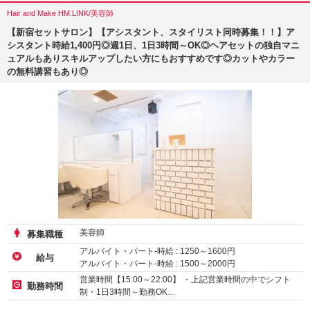
Hair and Make HM.LINK/美容師
【新宿セットサロン】【アシスタント、スタイリスト同時募集！！】ア
シスタント時給1,400円◎週1日、1日3時間～OK◎ヘアセットの独自マニ
ュアルもありスキルアップしたい方にもおすすめです◎カットやカラー
の無料講習もあり◎
美容師
募集職種
アルバイト・パート-時給 :
1250
～
1600
円
給与
アルバイト・パート-時給 :
1500
～
2000
円
営業時間【15:00～22:00】 ・上記営業時間の中でシフト
勤務時間
制・1日3時間～勤務OK…