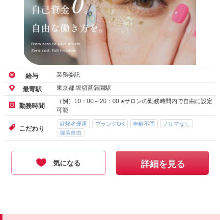
業務委託
給与
東京都 堀切菖蒲園駅
最寄駅
（例）10：00～20：00 ※サロンの勤務時間内で自由に設定
勤務時間
可能
経験者優遇
ブランクOK
年齢不問
ノルマなし
こだわり
服装自由
気になる
詳細を見る