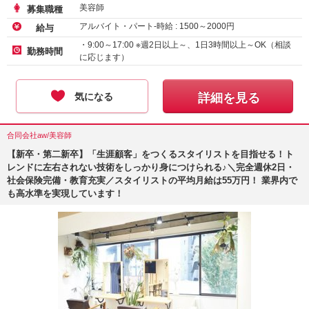
美容師
募集職種
アルバイト・パート-時給 :
1500
～
2000
円
給与
・9:00～17:00 ※週2日以上～、1日3時間以上～OK（相談
勤務時間
に応じます）
気になる
詳細を見る
合同会社aw/美容師
【新卒・第二新卒】「生涯顧客」をつくるスタイリストを目指せる！ト
レンドに左右されない技術をしっかり身につけられる♪＼完全週休2日・
社会保険完備・教育充実／スタイリストの平均月給は55万円！ 業界内で
も高水準を実現しています！