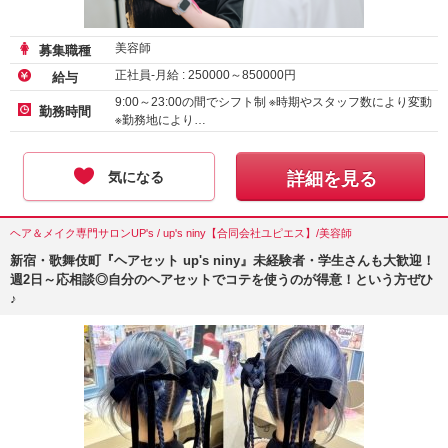
美容師
募集職種
正社員-月給 :
250000
～
850000
円
給与
9:00～23:00の間でシフト制 ※時期やスタッフ数により変動
勤務時間
※勤務地により…
気になる
詳細を見る
ヘア＆メイク専門サロンUP's / up's niny【合同会社ユピエス】/美容師
新宿・歌舞伎町『ヘアセット up's niny』未経験者・学生さんも大歓迎！
週2日～応相談◎自分のヘアセットでコテを使うのが得意！という方ぜひ
♪