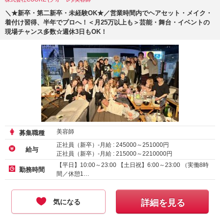
＼★新卒・第二新卒・未経験OK★／営業時間内でヘアセット・メイク・
着付け習得、半年でプロへ！＜月25万以上も＞芸能・舞台・イベントの
現場チャンス多数☆週休3日もOK！
美容師
募集職種
正社員（新卒）-月給 :
245000
～
251000
円
給与
正社員（新卒）-月給 :
215000
～
2210000
円
【平日】10:00～23:00 【土日祝】6:00～23:00 （実働8時
勤務時間
間／休憩1…
気になる
詳細を見る