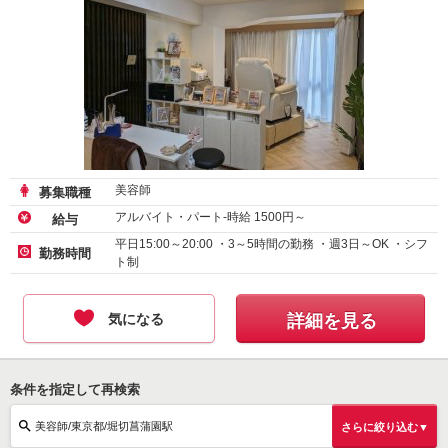
美容師
募集職種
アルバイト・パート-時給
1500
円～
給与
平日15:00～20:00 ・3～5時間の勤務 ・週3日～OK ・シフ
勤務時間
ト制
気になる
詳細を見る
条件を指定して再検索
美容師/東京都/堀切菖蒲園駅
さらに絞り込む▼