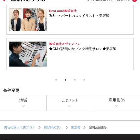
hair salon DAHAB
美容師【歩合80％還元・業務委託】
株式会社5through
週１〜勤務もOK！美容師
条件変更
地域
こだわり
雇用形態
堀切菖蒲園駅
美容の求人【美プロ】
美容師の求人
東京都