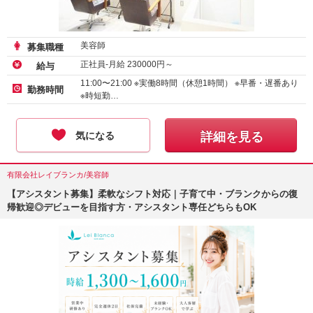
美容師
募集職種
正社員-月給
230000
円～
給与
11:00〜21:00 ※実働8時間（休憩1時間） ※早番・遅番あり
勤務時間
※時短勤…
気になる
詳細を見る
有限会社レイブランカ/美容師
【アシスタント募集】柔軟なシフト対応｜子育て中・ブランクからの復
帰歓迎◎デビューを目指す方・アシスタント専任どちらもOK