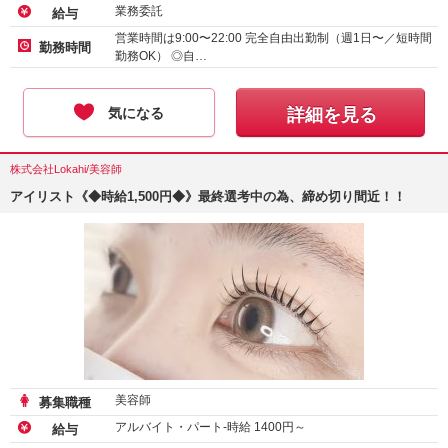
業務委託
給与
営業時間は9:00〜22:00 完全自由出勤制（週1日〜／短時間
勤務時間
勤務OK） ◎自…
気になる
詳細を見る
株式会社Lokahi/美容師
アイリスト《◆時給1,500円◆》最終選考中の為、締め切り間近！！
美容師
募集職種
アルバイト・パート-時給
1400
円～
給与