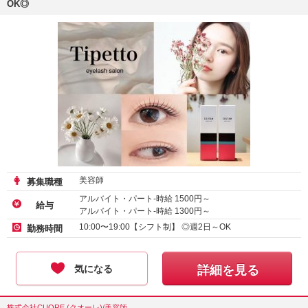
OK◎
美容師
募集職種
アルバイト・パート-時給
1500
円～
給与
アルバイト・パート-時給
1300
円～
アルバイト・パート-時給
2500
円～
10:00〜19:00【シフト制】 ◎週2日～OK
勤務時間
気になる
詳細を見る
株式会社CUORE (クオーレ)/美容師