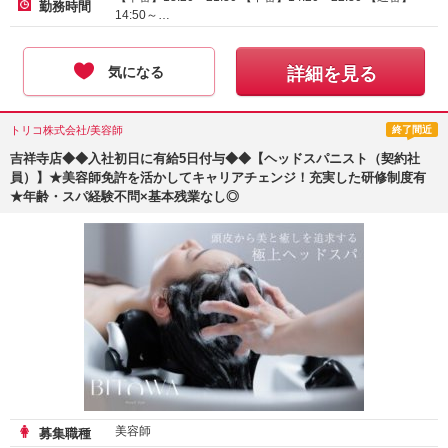
勤務時間
14:50～…
気になる
詳細を見る
トリコ株式会社/美容師
終了間近
吉祥寺店◆◆入社初日に有給5日付与◆◆【ヘッドスパニスト（契約社
員）】★美容師免許を活かしてキャリアチェンジ！充実した研修制度有
★年齢・スパ経験不問×基本残業なし◎
美容師
募集職種