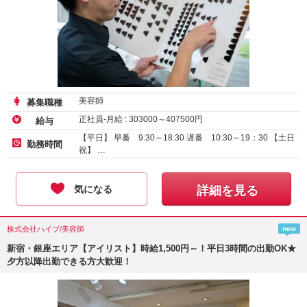
美容師
募集職種
正社員-月給 :
303000
～
407500
円
給与
【平日】 早番 9:30～18:30 遅番 10:30～19：30 【土日
勤務時間
祝】 …
気になる
詳細を見る
株式会社ハイブ/美容師
new
新宿・銀座エリア【アイリスト】時給1,500円～！平日3時間の出勤OK★
夕方以降出勤できる方大歓迎！