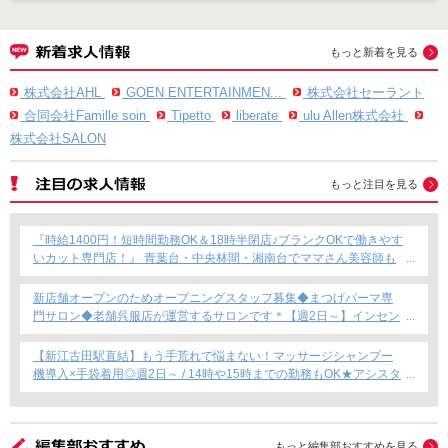
もっと新着を見る
株式会社AHL
GOEN ENTERTAINMEN...
株式会社セーラント
合同会社Famille soin
Tipetto
liberate
ulu Allen株式会社
株式会社SALON
もっと注目を見る
『時給1400円！短時間勤務OK＆18時半閉店♪ブランクOKで働きやす
いカット専門店！』 青葉台・中央林間・湘南台でママさん美容師も
安心のサロン募集！
新店舗オープンのためオープニングスタッフ募集◆まつげパーマ専
門サロン◆老舗呉服店が運営するサロンです＊【週2日～】インセン
ティブあり◎
【新江古田駅直結】もう手荒れで悩まない！マッサージシャンプー
機導入×手袋着用◎週2日～ / 14時や15時までの勤務もOK★アシスタ
ント専任募集★
もっと編集部おすすめを見る