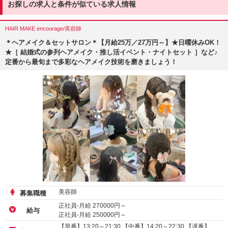
お探しの求人と条件が似ている求人情報
HAIR MAKE encourage/美容師
＊ヘアメイク＆セットサロン＊【月給25万／27万円～】★日曜休みOK！
★［ 結婚式の参列ヘアメイク・推し活イベント・ナイトセット ］など♪
定番から最旬まで多彩なヘアメイク技術を磨きましょう！
美容師
募集職種
正社員-月給
270000
円～
給与
正社員-月給
250000
円～
業務委託
【早番】13:20～21:30 【中番】14:20～22:30 【遅番】