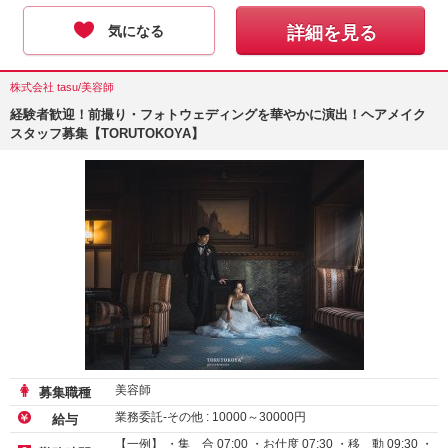
気になる
詳細を見る
株式会社 tasu/美容師
経験者歓迎！前撮り・フォトウェディングを華やかに演出！ヘアメイク
スタッフ募集【TORUTOKOYA】
美容師
募集職種
業務委託-その他 :
10000
～
30000
円
給与
【一例】 ・集 合 07:00 ・お仕度 07:30 ・移 動 09:30 ・