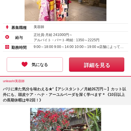
美容師
募集職種
正社員-月給
241000
円～
給与
アルバイト・パート-時給 :
1350
～
2225
円
9:00～18:00 9:00～14:00 10:00～19:00 ※店舗によって…
勤務時間
気になる
詳細を見る
unleash/美容師
バリに来た気分を味わえる★⁺【アシスタント／月給26万円～】カット以
外にも、頭皮ケア・ヘナ・アーユルベーダを深く学べます＊《10日以上
の長期休暇は年2回！》