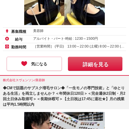
美容師
募集職種
アルバイト・パート-時給 :
1230
～
1500
円
給与
［営業時間］ (平日) 13:00～22:00 (土曜) 8:00～22:00 (…
勤務時間
気になる
詳細を見る
株式会社スヴェンソン/美容師
◆CMで話題のサブスク増毛サロン◆「一生モノの専門技術」と「ゆとり
ある生活」を両立しませんか？＜年間休日120日＞＜完全週休2日制・月2
回土日休み取得可＞＜長期休暇可＞【土日祝は17:45に退社★】月の残業
は平均1.5時間以内