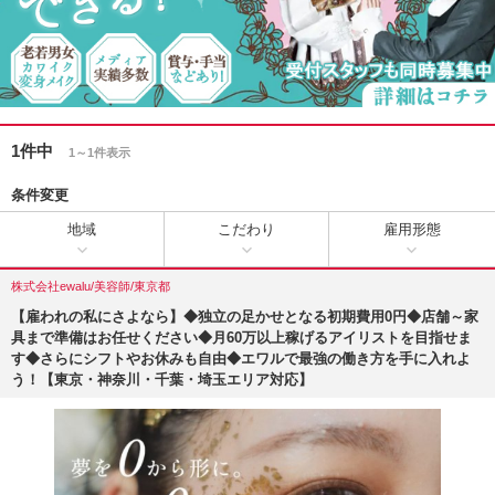
1件中
1～1件表示
条件変更
地域
こだわり
雇用形態
株式会社ewalu/美容師/東京都
【雇われの私にさよなら】◆独立の足かせとなる初期費用0円◆店舗～家
具まで準備はお任せください◆月60万以上稼げるアイリストを目指せま
す◆さらにシフトやお休みも自由◆エワルで最強の働き方を手に入れよ
う！【東京・神奈川・千葉・埼玉エリア対応】