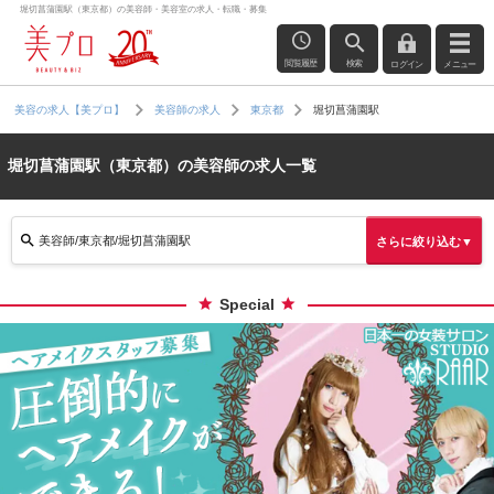
堀切菖蒲園駅（東京都）の美容師・美容室の求人・転職・募集
閲覧履歴
検索
ログイン
メニュー
堀切菖蒲園駅
美容の求人【美プロ】
美容師の求人
東京都
堀切菖蒲園駅（東京都）の美容師の求人一覧
美容師/東京都/堀切菖蒲園駅
さらに絞り込む▼
Special