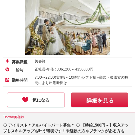
美容師
募集職種
正社員-年俸 :
3361200
～
4356600
円
給与
7:00〜22:00(実働8～10時間)シフト制 ※挙式・披露宴の時
勤務時間
間により出勤時間は…
気になる
詳細を見る
Tipetto/美容師
◇ アイリスト＊アルバイトパート募集＊ ◇ 【時給1500円～】収入アッ
プもスキルアップも叶う環境です！未経験の方やブランクがある方も