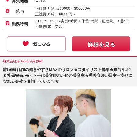
美容師
募集職種
正社員-月給 :
260000
～
300000
円
給与
正社員-月給
300000
円～
アルバイト・パート-時給
1500
円～
11:00〜20:00 ※実働8時間＋休憩1時間（正社員） ※週3日
勤務時間
～勤務OK（アル…
気になる
詳細を見る
株式会社ad beauty/美容師
離職率ほぼ0の働きやすさMAXのサロン★スタイリスト募集★賞与年3回
＆社保完備♪モットーは美容師のための美容室★理美容師が日本一幸せに
なれる会社を目指しています★