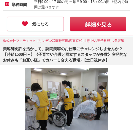
平日9:00～17:00の間 土曜日9:00～18：00の間 上記内で時
勤務時間
間は選べます☆
気になる
詳細を見る
株式会社ファティック（リンデン武蔵野三鷹/西東京/立川府中/八王子日野）/美容師
美容師免許を活かして、訪問美容のお仕事にチャレンジしませんか？
【時給1500円～】《子育てや介護と両立するスタッフが多数》突発的な
お休みも「お互い様」でカバーし合える職場♪【土日祝休み】