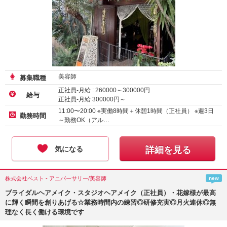
美容師
募集職種
正社員-月給 :
260000
～
300000
円
給与
正社員-月給
300000
円～
アルバイト・パート-時給
1500
円～
11:00〜20:00 ※実働8時間＋休憩1時間（正社員） ※週3日
勤務時間
～勤務OK（アル…
気になる
詳細を見る
株式会社ベスト - アニバーサリー/美容師
new
ブライダルヘアメイク・スタジオヘアメイク（正社員）・花嫁様が最高
に輝く瞬間を創りあげる☆業務時間内の練習◎研修充実◎月火連休◎無
理なく長く働ける環境です