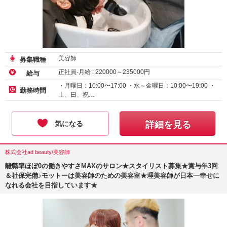
美容師
募集職種
正社員-月給 :
220000
～
235000
円
給与
・月曜日：10:00〜17:00 ・水～金曜日：10:00〜19:00 ・
勤務時間
土、日、祝…
気になる
詳細を見る
株式会社ad beauty/美容師
離職率ほぼ0の働きやすさMAXのサロン★スタイリスト募集★賞与年3回
＆社保完備♪モットーは美容師のための美容室★理美容師が日本一幸せに
なれる会社を目指しています★