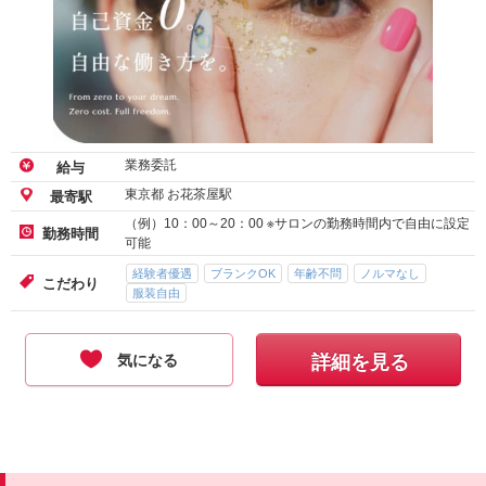
業務委託
給与
東京都 お花茶屋駅
最寄駅
（例）10：00～20：00 ※サロンの勤務時間内で自由に設定
勤務時間
可能
経験者優遇
ブランクOK
年齢不問
ノルマなし
こだわり
服装自由
気になる
詳細を見る