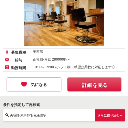
美容師
募集職種
正社員-月給
280000
円～
給与
10:00～19:00 ※シフト制（希望は柔軟に対応します◎）
勤務時間
気になる
詳細を見る
条件を指定して再検索
美容師/東京都/お花茶屋駅
さらに絞り込む▼