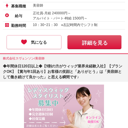
美容師
募集職種
正社員-月給
240000
円～
給与
アルバイト・パート-時給
1500
円～
10：30~21：30 ※左記時間内でシフト制
勤務時間
気になる
詳細を見る
株式会社スヴェンソン/美容師
◆年間休日120日以上◆【9割の方がウィッグ業界未経験入社】【ブラン
クOK】【賞与年1回あり】お客様の笑顔と「ありがとう」は「美容師と
して働き続けて良かった」と思える瞬間です♪