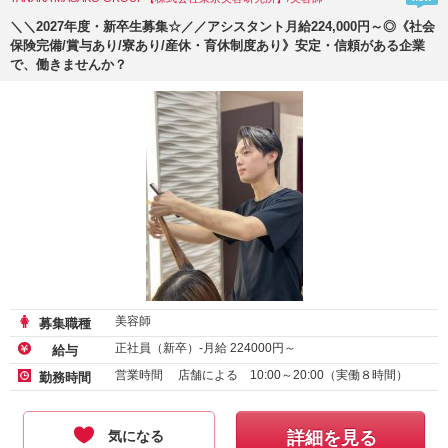
＼＼2027年度・新卒生募集☆／／アシスタント月給224,000円～◎《社会
保険完備/賞与あり/寮あり/産休・育休制度あり》安定・信頼がある企業
で、働きませんか？
美容師
募集職種
正社員（新卒）-月給
224000
円～
給与
営業時間 店舗による 10:00～20:00（実働８時間）
勤務時間
気になる
詳細を見る