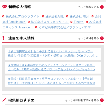
もっと新着を見る
株式会社アロウブライト
株式会社AHL
株式会社 海月
合同
会社Famille soin
株式会社スタジオマリアス
Tipetto
株式会社
エサゥンス Aisance...
くすだ商事株式会社／ブランカパロマ
もっと注目を見る
【新江古田駅直結】もう手荒れで悩まない！マッサージシャンプー
機導入×手袋着用◎週2日～ / 14時や15時までの勤務もOK★アシスタ
ント専任募集★
★大宮駅 1分★美容室内でのヘアメイク・ヘアセットスタッフ募集！
土日のみ、2時間～勤務可能です◎【ヘアセット/メイク/どちらか1つ
できればOKです！】フリーランス・Wワーク・時短勤務もOK★
★田端・西日暮里★カット専門サロンでスタッフ募集中！【予約制
度あり】【予約枠は1人30分】ゆとりをもって施術できるので働きや
すい！これからカット専門店で働きたい方にもおすすめ◎
もっと編集部おすすめを見る