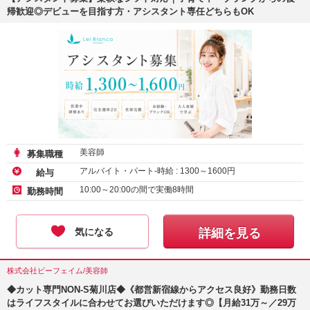
帰歓迎◎デビューを目指す方・アシスタント専任どちらもOK
美容師
募集職種
アルバイト・パート-時給 :
1300
～
1600
円
給与
10:00～20:00の間で実働8時間
勤務時間
気になる
詳細を見る
株式会社ビーフェイム/美容師
◆カット専門NON-S菊川店◆《都営新宿線からアクセス良好》勤務日数
はライフスタイルに合わせてお選びいただけます◎【月給31万～／29万