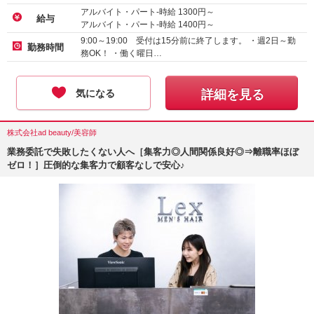
アルバイト・パート-時給
1300
円～
給与
アルバイト・パート-時給
1400
円～
9:00～19:00 受付は15分前に終了します。 ・週2日～勤
勤務時間
務OK！ ・働く曜日…
気になる
詳細を見る
株式会社ad beauty/美容師
業務委託で失敗したくない人へ［集客力◎人間関係良好◎⇒離職率ほぼ
ゼロ！］圧倒的な集客力で顧客なしで安心♪