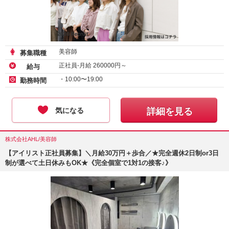
美容師
募集職種
正社員-月給
260000
円～
給与
・10:00〜19:00
勤務時間
気になる
詳細を見る
株式会社AHL/美容師
【アイリスト正社員募集】＼月給30万円＋歩合／★完全週休2日制or3日
制が選べて土日休みもOK★《完全個室で1対1の接客♪》