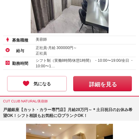
美容師
募集職種
正社員-月給
300000
円～
給与
正社員
シフト制（実働8時間/休憩1時間） ・10:00〜19:00/全日 ・
勤務時間
10:00〜1…
気になる
詳細を見る
CUT CLUB NATURAL/美容師
戸越銀座【カット・カラー専門店】月給28万円～＊土日祝日のお休み希
望OK！シフト相談もお気軽に◎ブランクOK！