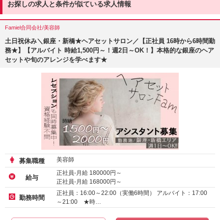
お探しの求人と条件が似ている求人情報
Famiel合同会社/美容師
土日祝休み＼銀座・新橋★ヘアセットサロン／【正社員 16時から6時間勤
務★】【アルバイト 時給1,500円～！週2日～OK！】本格的な銀座のヘア
セットや旬のアレンジを学べます★
美容師
募集職種
正社員-月給
180000
円～
給与
正社員-月給
168000
円～
正社員-月給
156000
円～
正社員：16:00～22:00（実働6時間） アルバイト：17:00
勤務時間
～21:00 ★時…