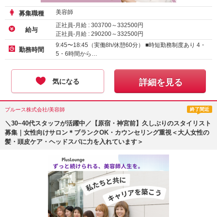
美容師
募集職種
正社員-月給 :
303700
～
332500
円
給与
正社員-月給 :
290200
～
332500
円
正社員-月給 :
285200
～
332500
円
9:45〜18:45（実働8h/休憩60分） ■時短勤務制度あり 4・
勤務時間
5・6時間から…
気になる
詳細を見る
プルース株式会社/美容師
終了間近
＼30~40代スタッフが活躍中／【原宿・神宮前】久しぶりのスタイリスト
募集｜女性向けサロン＊ブランクOK・カウンセリング重視＜大人女性の
髪・頭皮ケア・ヘッドスパに力を入れています＞