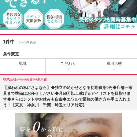
1件中
1～1件表示
条件変更
地域
こだわり
雇用形態
株式会社ewalu/美容師/東京都
【雇われの私にさよなら】◆独立の足かせとなる初期費用0円◆店舗～家
具まで準備はお任せください◆月60万以上稼げるアイリストを目指せま
す◆さらにシフトやお休みも自由◆エワルで最強の働き方を手に入れよ
う！【東京・神奈川・千葉・埼玉エリア対応】