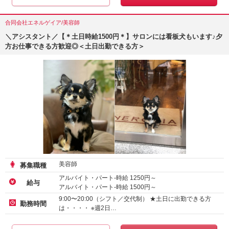
合同会社エネルゲイア/美容師
＼アシスタント／【＊土日時給1500円＊】サロンには看板犬もいます♪夕
方お仕事できる方歓迎◎＜土日出勤できる方＞
美容師
募集職種
アルバイト・パート-時給
1250
円～
給与
アルバイト・パート-時給
1500
円～
9:00〜20:00（シフト／交代制） ★土日に出勤できる方
勤務時間
は・・・・ ※週2日…