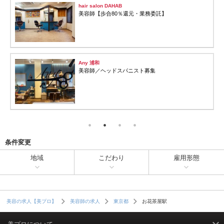
hair salon DAHAB
美容師【歩合80％還元・業務委託】
Any 浦和
美容師／ヘッドスパニスト募集
条件変更
地域
こだわり
雇用形態
お花茶屋駅
美容の求人【美プロ】
美容師の求人
東京都