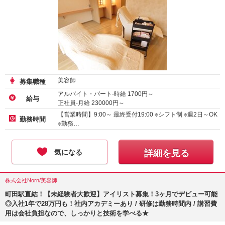
美容師
募集職種
アルバイト・パート-時給
1700
円～
給与
正社員-月給
230000
円～
【営業時間】9:00～ 最終受付19:00 ※シフト制 ※週2日～OK
勤務時間
※勤務…
気になる
詳細を見る
株式会社Norn/美容師
町田駅直結！【未経験者大歓迎】アイリスト募集！3ヶ月でデビュー可能
◎入社1年で28万円も！社内アカデミーあり / 研修は勤務時間内 / 講習費
用は会社負担なので、しっかりと技術を学べる★