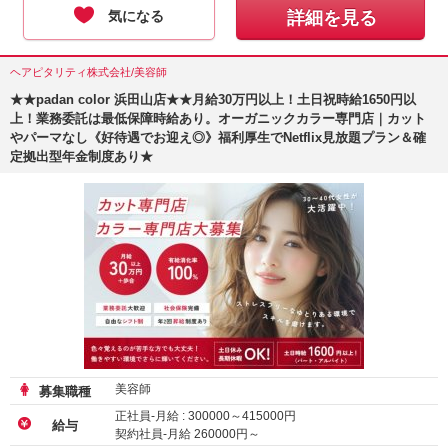
気になる
詳細を見る
ヘアピタリティ株式会社/美容師
★★padan color 浜田山店★★月給30万円以上！土日祝時給1650円以
上！業務委託は最低保障時給あり。オーガニックカラー専門店｜カット
やパーマなし《好待遇でお迎え◎》福利厚生でNetflix見放題プラン＆確
定拠出型年金制度あり★
美容師
募集職種
正社員-月給 :
300000
～
415000
円
給与
契約社員-月給
260000
円～