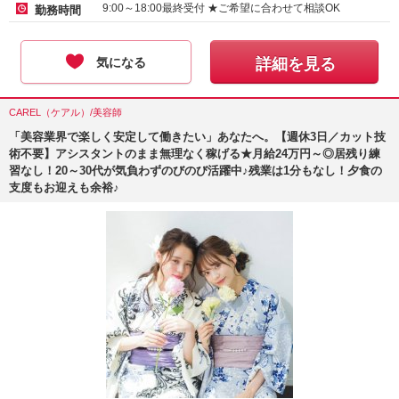
アルバイト・パート-時給 :
1450
～
2000
円
9:00～18:00最終受付 ★ご希望に合わせて相談OK
勤務時間
気になる
詳細を見る
CAREL（ケアル）/美容師
「美容業界で楽しく安定して働きたい」あなたへ。【週休3日／カット技
術不要】アシスタントのまま無理なく稼げる★月給24万円～◎居残り練
習なし！20～30代が気負わずのびのび活躍中♪残業は1分もなし！夕食の
支度もお迎えも余裕♪