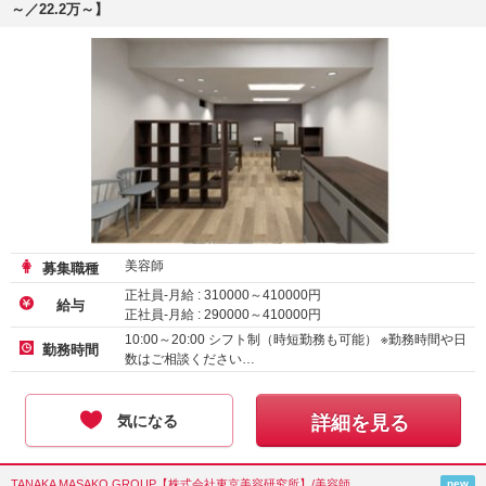
～／22.2万～】
美容師
募集職種
正社員-月給 :
310000
～
410000
円
給与
正社員-月給 :
290000
～
410000
円
正社員-月給 :
222300
～
258750
円
10:00～20:00 シフト制（時短勤務も可能） ※勤務時間や日
勤務時間
数はご相談ください…
気になる
詳細を見る
TANAKA MASAKO GROUP【株式会社東京美容研究所】/美容師
new