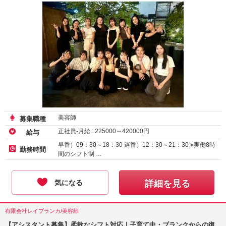
美容師
募集職種
正社員-月給 :
225000
～
420000
円
給与
早番）09：30～18：30 遅番）12：30～21：30 ※実働8時
勤務時間
間のシフト制 …
気になる
詳細を見る
有限会社レイブランカ/美容師
【アシスタント募集】柔軟なシフト対応｜子育て中・ブランクからの復