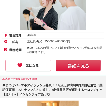
美容師
募集職種
正社員-月給 :
250000
～
850000
円
給与
9:00～23:00の間でシフト制 ※時期やスタッフ数により変動
勤務時間
※勤務地により…
気になる
詳細を見る
株式会社伊勢屋呉服店/美容師
◆まつげパーマ◆アイラッシュ募集！！なんと保育料0円の自社運営「英
語保育園」あり★ママさんに嬉しい♪老舗呉服店が運営するサロンです＊
【週2日～】インセンティブあり◎