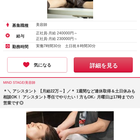
美容師
募集職種
正社員-月給
240000
円～
給与
正社員-月給
230000
円～
実働7時間30分 土日祝８時間30分
勤務時間
気になる
詳細を見る
MIND STAGE/美容師
＊＼ アシスタント 【月給22万～】／＊ 1週間など連休取得＆土日休みも
相談OK！ アシスタント専任でやりたい！方もOK♪ 月曜日は17時までの
営業です◎