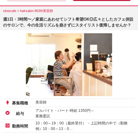
slowcafe + hairsalon 8639/美容師
週1日・3時間〜／家庭にあわせてシフト希望OK◎広々としたカフェ併設
のサロンで、今の生活リズムを崩さずにスタイリスト復帰しませんか？
美容師
募集職種
アルバイト・パート-時給
1350
円～
給与
業務委託
10：00～19：00（最終受付） ・上記時間の中で（勤務
勤務時間
例）10：00～13：0…