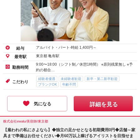
アルバイト・パート-時給
1,400
円～
給与
東京都 亀有駅
最寄駅
9:00〜18:00（シフト制／休憩1時間） ※原則残業無し ※予
勤務時間
約の都合…
経験者優遇
未経験者歓迎
新卒・第二新卒歓迎
こだわり
ブランクOK
年齢不問
気になる
詳細を見る
株式会社ewalu/美容師/東京都
【雇われの私にさよなら】◆独立の足かせとなる初期費用0円◆店舗～家
具まで準備はお任せください◆月60万以上稼げるアイリストを目指せま