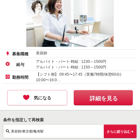
美容師
募集職種
アルバイト・パート-時給 :
1230
～
1500
円
給与
アルバイト・パート-時給 :
1150
～
1500
円
アルバイト・パート-時給 :
1180
～
1500
円
【シフト例】 09:45〜17:45（実働7時間/休憩60分)
勤務時間
10:00〜16:0…
気になる
詳細を見る
条件を指定して再検索
美容師/東京都/亀有駅
さらに絞り込む▼