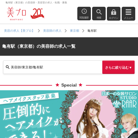
亀有駅（東京都）の美容師・美容室の求人・転職・募集
閲覧履歴
検索
ログイン
メニュー
亀有駅
美容の求人【美プロ】
美容師の求人
東京都
亀有駅（東京都）の美容師の求人一覧
美容師/東京都/亀有駅
さらに絞り込む▼
Special