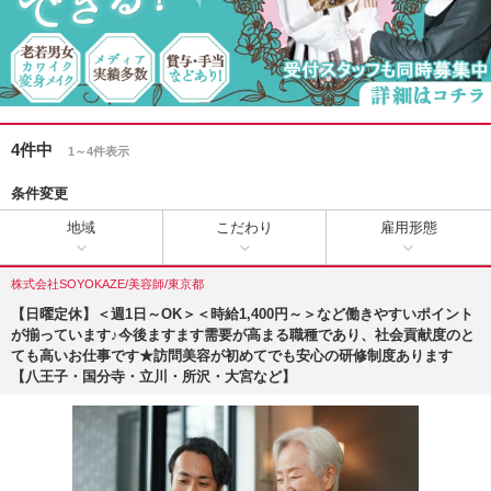
4件中
1～4件表示
条件変更
地域
こだわり
雇用形態
株式会社SOYOKAZE/美容師/東京都
【日曜定休】＜週1日～OK＞＜時給1,400円～＞など働きやすいポイント
が揃っています♪今後ますます需要が高まる職種であり、社会貢献度のと
ても高いお仕事です★訪問美容が初めてでも安心の研修制度あります
【八王子・国分寺・立川・所沢・大宮など】