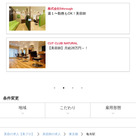
株式会社5through
週１〜勤務もOK！美容師
CUT CLUB NATURAL
【美容師】月給28万円～！
条件変更
地域
こだわり
雇用形態
亀有駅
美容の求人【美プロ】
美容師の求人
東京都