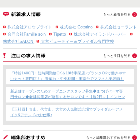
もっと新着を見る
株式会社アロウブライト
株式会社 Cotorino
株式会社セーラント
合同会社Famille soin
Tipetto
株式会社アイランドハーバー
株式会社SALON
大宮ビューティー＆ブライダル専門学校
もっと注目を見る
『時給1400円！短時間勤務OK＆18時半閉店♪ブランクOKで働きやす
いカット専門店！』 青葉台・中央林間・湘南台でママさん美容師も
安心のサロン募集！
新店舗オープンのためオープニングスタッフ募集◆まつげパーマ専
門サロン◆老舗呉服店が運営するサロンです＊【週2日～】インセン
ティブあり◎
【正社員】青山、代官山、大宮の人気挙式会場でブライダルヘアメ
イク&アテンドのお仕事♪
もっと編集部おすすめを見る