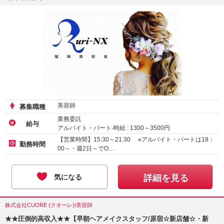
美容師
募集職種
業務委託
給与
アルバイト・パート-時給 :
1300
～
3500
円
【営業時間】15:30～21:30 ※アルバイト・パートは18：
勤務時間
00～・週2日～でO…
気になる
詳細を見る
株式会社CUORE (クオーレ)/美容師
★★圧倒的高収入★★【早朝ヘアメイクスタッフ/原宿☆新店舗☆・新