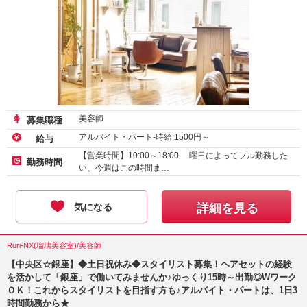
美容師
募集職種
アルバイト・パート-時給
1500
円～
給与
【営業時間】10:00～18:00 曜日によってフル勤務した
勤務時間
い、今週はこの時間ま…
気になる
詳細を見る
Ruri-NX(瑠璃美容室)/美容師
【中央区☆銀座】◆土日祝休み◆スタイリスト募集！ヘアセットの経験
を活かして「銀座」で働いてみませんか♪ゆっくり15時～出勤◎Wワーク
ＯＫ！これからスタイリストを目指す方も♪アルバイト・パートは、1日3
時間勤務から★