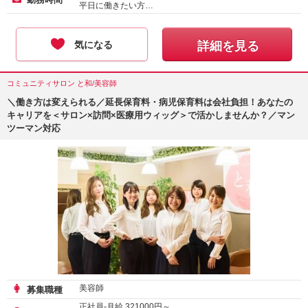
平日に働きたい方…
気になる
詳細を見る
コミュニティサロン と和/美容師
＼働き方は変えられる／延長保育料・病児保育料は会社負担！あなたの
キャリアを＜サロン×訪問×医療用ウィッグ＞で活かしませんか？／マン
ツーマン対応
美容師
募集職種
正社員-月給
321000
円～