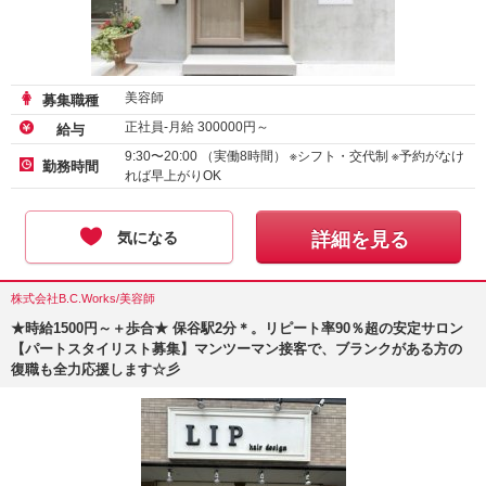
美容師
募集職種
正社員-月給
300000
円～
給与
9:30〜20:00 （実働8時間） ※シフト・交代制 ※予約がなけ
勤務時間
れば早上がりOK
気になる
詳細を見る
株式会社B.C.Works/美容師
★時給1500円～＋歩合★ 保谷駅2分＊。リピート率90％超の安定サロン
【パートスタイリスト募集】マンツーマン接客で、ブランクがある方の
復職も全力応援します☆彡