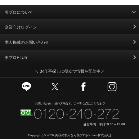
美プロについて
利用規約
企業向けログイン
掲載規約
求人掲載のお問い合わせ
個人情報保護ポリシー
美プロPLUS
＼ お仕事探しに役立つ情報を配信中／
個人情報のお取り扱いについて
Cookieポリシー
スカウトとは
お問い合わせ、操作方法など、ご不明な点はこちらまで
運営会社
受付時間 平日10:30～18:00
ニュースリリース
Copyright(C) 2026
美容の求人なら美プロ
[Zenken株式会社]