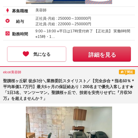
美容師
募集職種
正社員-月給 :
250000
～
330000
円
給与
正社員-月給 :
220000
～
250000
円
9:00～18:00 ※平日は17時受付終了 【正社員】 実働8時間
勤務時間
※15時・1…
気になる
詳細を見る
elcot/美容師
終了間近
聖蹟桜ヶ丘駅 徒歩3分＼業務委託スタイリスト／【完全歩合＊指名60％＊
平均単価1.7万円】最大6ヶ月の保証給あり！200名まで優先入客します★
「1日3名、マンツーマン。聖蹟桜ヶ丘で、技術を安売りせずに『月収50
万』を超えませんか？」