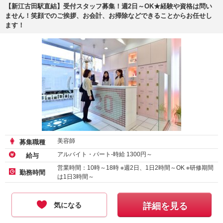
【新江古田駅直結】受付スタッフ募集！週2日～OK★経験や資格は問い
ません！笑顔でのご挨拶、お会計、お掃除などできることからお任せし
ます！
美容師
募集職種
アルバイト・パート-時給
1300
円～
給与
営業時間：10時～18時 ※週2日、1日2時間～OK ※研修期間
勤務時間
は1日3時間～
気になる
詳細を見る