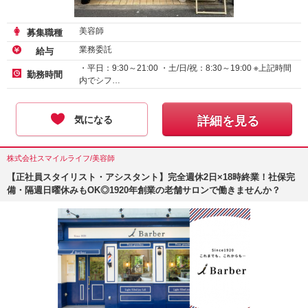
美容師
募集職種
業務委託
給与
・平日：9:30～21:00 ・土/日/祝：8:30～19:00 ※上記時間
勤務時間
内でシフ…
気になる
詳細を見る
株式会社スマイルライフ/美容師
【正社員スタイリスト・アシスタント】完全週休2日×18時終業！社保完
備・隔週日曜休みもOK◎1920年創業の老舗サロンで働きませんか？