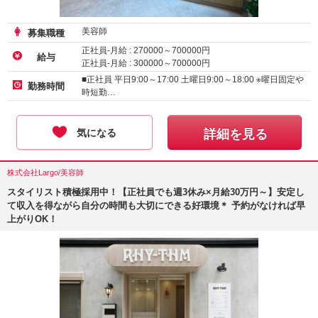
美容師
募集職種
正社員-月給 :
270000
～
700000
円
給与
正社員-月給 :
300000
～
700000
円
アルバイト・パート-時給 :
1500
～
2000
円
■正社員 平日9:00～17:00 土曜日9:00～18:00 ※曜日固定や
勤務時間
時短勤…
気になる
詳細を見る
株式会社Largo/美容師
スタイリスト積極採用中！【正社員でも週3休み×月給30万円～】安定し
て収入を得ながら自分の時間も大切にできる好環境＊ 予約がなければ早
上がりOK！