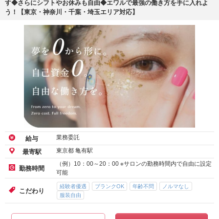
す◆さらにシフトやお休みも自由◆エワルで最強の働き方を手に入れよ
う！【東京・神奈川・千葉・埼玉エリア対応】
業務委託
給与
東京都 亀有駅
最寄駅
（例）10：00～20：00 ※サロンの勤務時間内で自由に設定
勤務時間
可能
経験者優遇
ブランクOK
年齢不問
ノルマなし
こだわり
服装自由