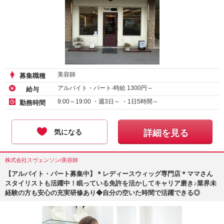
美容師
募集職種
アルバイト・パート-時給
1300
円～
給与
9:00～19:00 ・週3日～ ・1日5時間～
勤務時間
気になる
詳細を見る
株式会社スヴェンソン/美容師
【アルバイト・パート募集中】＊レディースウィッグ専門店＊ママさん
スタイリストも活躍中！眠っている免許を活かしてキャリア磨き♪業界未
経験の方も安心の充実研修あり◆自分の空いた時間で活躍できる◎