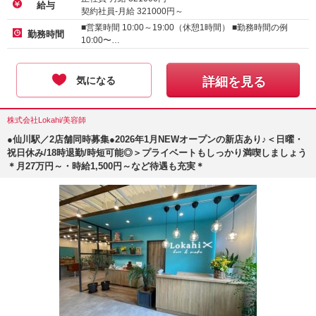
給与
契約社員-月給
321000
円～
アルバイト・パート-時給 :
1500
～
2000
円
■営業時間 10:00～19:00（休憩1時間） ■勤務時間の例
勤務時間
10:00〜…
気になる
詳細を見る
株式会社Lokahi/美容師
●仙川駅／2店舗同時募集●2026年1月NEWオープンの新店あり♪＜日曜・
祝日休み/18時退勤/時短可能◎＞プライベートもしっかり満喫しましょう
＊月27万円～・時給1,500円～など待遇も充実＊