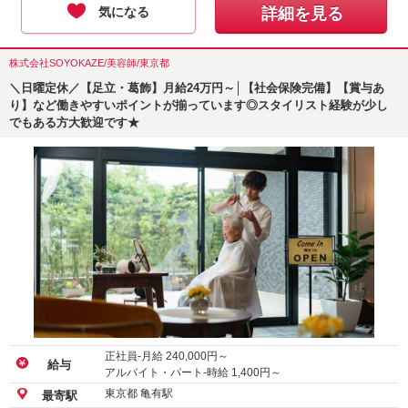
気になる
詳細を見る
株式会社SOYOKAZE/美容師/東京都
＼日曜定休／【足立・葛飾】月給24万円～│【社会保険完備】【賞与あ
り】など働きやすいポイントが揃っています◎スタイリスト経験が少し
でもある方大歓迎です★
正社員-月給
240,000
円～
給与
アルバイト・パート-時給
1,400
円～
東京都 亀有駅
最寄駅