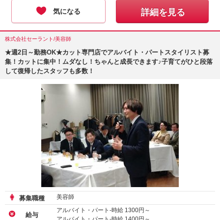
気になる
詳細を見る
株式会社セーラント/美容師
★週2日～勤務OK★カット専門店でアルバイト・パートスタイリスト募
集！カットに集中！ムダなし！ちゃんと成長できます♪子育てがひと段落
して復帰したスタッフも多数！
美容師
募集職種
アルバイト・パート-時給
1300
円～
給与
アルバイト・パート-時給
1400
円～