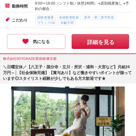
9:00〜18:00（シフト制／休憩1時間） ※原則残業無し ※予
勤務時間
約の都合…
経験者優遇
未経験者歓迎
新卒・第二新卒歓迎
こだわり
ブランクOK
年齢不問
気になる
詳細を見る
株式会社SOYOKAZE/美容師/東京都
＼日曜定休／【八王子・国分寺・立川・所沢・浦和・大宮など】月給24
万円～│【社会保険完備】【賞与あり】など働きやすいポイントが揃って
います◎スタイリスト経験が少しでもある方大歓迎です★