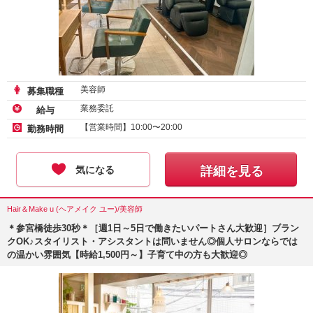
美容師
募集職種
業務委託
給与
【営業時間】10:00〜20:00
勤務時間
気になる
詳細を見る
Hair＆Make u (ヘアメイク ユー)/美容師
＊参宮橋徒歩30秒＊［週1日～5日で働きたいパートさん大歓迎］ブラン
クOK♪スタイリスト・アシスタントは問いません◎個人サロンならでは
の温かい雰囲気【時給1,500円～】子育て中の方も大歓迎◎