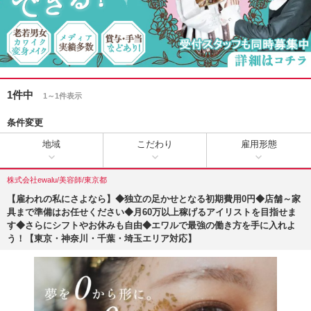
1件中
1～1件表示
条件変更
地域
こだわり
雇用形態
株式会社ewalu/美容師/東京都
【雇われの私にさよなら】◆独立の足かせとなる初期費用0円◆店舗～家
具まで準備はお任せください◆月60万以上稼げるアイリストを目指せま
す◆さらにシフトやお休みも自由◆エワルで最強の働き方を手に入れよ
う！【東京・神奈川・千葉・埼玉エリア対応】