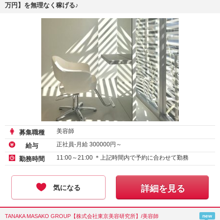
万円】を無理なく稼げる♪
美容師
募集職種
正社員-月給
300000
円～
給与
11:00～21:00 ＊上記時間内で予約に合わせて勤務
勤務時間
気になる
詳細を見る
TANAKA MASAKO GROUP【株式会社東京美容研究所】/美容師
new