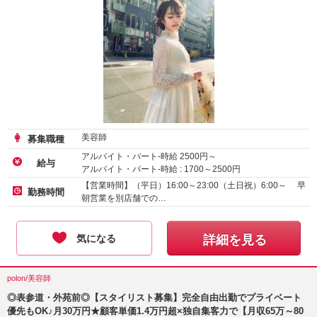
美容師
募集職種
アルバイト・パート-時給
2500
円～
給与
アルバイト・パート-時給 :
1700
～
2500
円
アルバイト・パート-時給 :
1226
～
1300
円
【営業時間】（平日）16:00～23:00（土日祝）6:00～ 早
勤務時間
朝営業を別店舗での…
気になる
詳細を見る
polon/美容師
◎表参道・外苑前◎【スタイリスト募集】完全自由出勤でプライベート
優先もOK♪月30万円★顧客単価1.4万円超×独自集客力で【月収65万～80