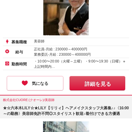
美容師
募集職種
正社員-月給 :
230000
～
400000
円
給与
業務委託-月給 :
230000
～
400000
円
アルバイト・パート-時給
1250
円～
・10:00〜20:00（火曜～土曜） ・9:00〜19:30（日曜） ※
勤務時間
上記時間内…
気になる
詳細を見る
株式会社CUORE (クオーレ)/美容師
★☆六本木LILY☆★LILY【リリィ】ヘアメイクスタッフ大募集♪♪〈16:00
～の勤務〉美容師免許不問◎スタイリスト歓迎♪着付けできる方優遇