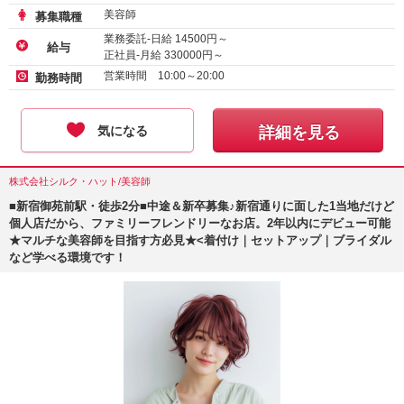
美容師
募集職種
業務委託-日給
14500
円～
給与
正社員-月給
330000
円～
営業時間 10:00～20:00
勤務時間
気になる
詳細を見る
株式会社シルク・ハット/美容師
■新宿御苑前駅・徒歩2分■中途＆新卒募集♪新宿通りに面した1当地だけど
個人店だから、ファミリーフレンドリーなお店。2年以内にデビュー可能
★マルチな美容師を目指す方必見★<着付け｜セットアップ｜ブライダル
など学べる環境です！