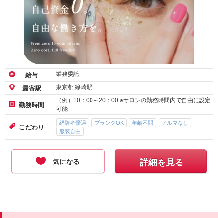
業務委託
給与
東京都 篠崎駅
最寄駅
（例）10：00～20：00 ※サロンの勤務時間内で自由に設定
勤務時間
可能
経験者優遇
ブランクOK
年齢不問
ノルマなし
こだわり
服装自由
気になる
詳細を見る