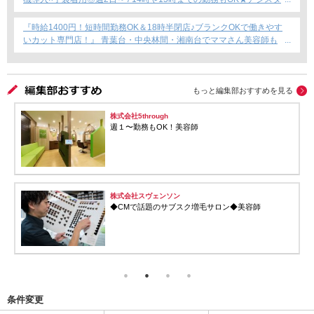
ント専任募集★
『時給1400円！短時間勤務OK＆18時半閉店♪ブランクOKで働きやす
いカット専門店！』 青葉台・中央林間・湘南台でママさん美容師も
安心のサロン募集！
もっと編集部おすすめを見る
株式会社5through
週１〜勤務もOK！美容師
株式会社スヴェンソン
◆CMで話題のサブスク増毛サロン◆美容師
条件変更