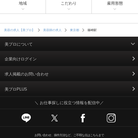
地域
こだわり
雇用形態
篠崎駅
美容の求人【美プロ】
美容師の求人
東京都
美プロについて
利用規約
企業向けログイン
掲載規約
求人掲載のお問い合わせ
個人情報保護ポリシー
美プロPLUS
＼ お仕事探しに役立つ情報を配信中／
個人情報のお取り扱いについて
Cookieポリシー
スカウトとは
お問い合わせ、操作方法など、ご不明な点はこちらまで