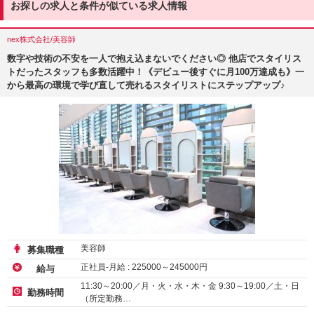
お探しの求人と条件が似ている求人情報
nex株式会社/美容師
数字や技術の不安を一人で抱え込まないでください◎ 他店でスタイリス
トだったスタッフも多数活躍中！《デビュー後すぐに月100万達成も》一
から最高の環境で学び直して売れるスタイリストにステップアップ♪
美容師
募集職種
正社員-月給 :
225000
～
245000
円
給与
11:30～20:00／月・火・水・木・金 9:30～19:00／土・日
勤務時間
（所定勤務…