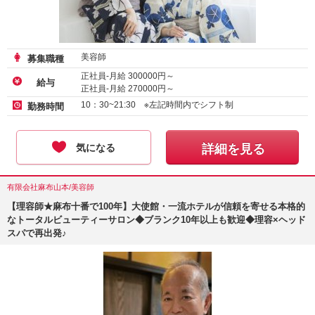
美容師
募集職種
正社員-月給
300000
円～
給与
正社員-月給
270000
円～
アルバイト・パート-時給
1500
円～
10：30~21:30 ※左記時間内でシフト制
勤務時間
気になる
詳細を見る
有限会社麻布山本/美容師
【理容師★麻布十番で100年】大使館・一流ホテルが信頼を寄せる本格的
なトータルビューティーサロン◆ブランク10年以上も歓迎◆理容×ヘッド
スパで再出発♪