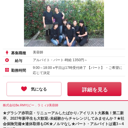
美容師
募集職種
アルバイト・パート-時給
1350
円～
給与
9:00～18:00 ※平日は17時受付終了 【パート】 ・ご希望に
勤務時間
応じて決定
気になる
詳細を見る
株式会社Be.RMY(ビー．ラミィ)/美容師
★グラシア赤羽店・リニューアルしたばかり♪アイリスト大募集！第二新
卒、2027年新卒生も大歓迎♪未経験からチャレンジしてみませんか？★社
会保険完備★連休取得もOK★ノルマなし★パート・アルバイトは週3～4