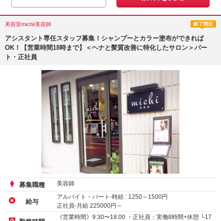
美容室michi/美容師
終了間近
アシスタント専任スタッフ募集！シャンプーとカラー塗布ができれば
OK！【営業時間18時まで】＜ヘナと髪質改善に特化したサロン＞パー
ト・正社員
美容師
募集職種
アルバイト・パート-時給 :
1250
～
1500
円
給与
正社員-月給
225000
円～
《営業時間》9:30〜18:00 ・正社員：実働8時間+休憩 └17