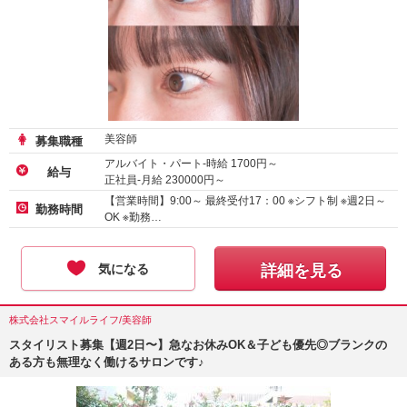
美容師
募集職種
アルバイト・パート-時給
1700
円～
給与
正社員-月給
230000
円～
【営業時間】9:00～ 最終受付17：00 ※シフト制 ※週2日～
勤務時間
OK ※勤務…
気になる
詳細を見る
株式会社スマイルライフ/美容師
スタイリスト募集【週2日〜】急なお休みOK＆子ども優先◎ブランクの
ある方も無理なく働けるサロンです♪