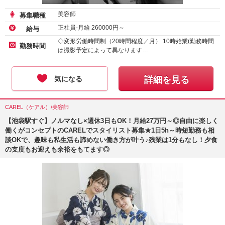
美容師
募集職種
正社員-月給
260000
円～
給与
◇変形労働時間制（20時間程度／月） 10時始業(勤務時間
勤務時間
は撮影予定によって異なります…
気になる
詳細を見る
CAREL（ケアル）/美容師
【池袋駅すぐ】ノルマなし×週休3日もOK！月給27万円～◎自由に楽しく
働くがコンセプトのCARELでスタイリスト募集★1日5h～時短勤務も相
談OKで、趣味も私生活も諦めない働き方が叶う♪残業は1分もなし！夕食
の支度もお迎えも余裕をもてます◎