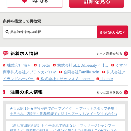
気になる
詳細を見る
条件を指定して再検索
美容師/東京都/篠崎駅
さらに絞り込む▼
もっと新着を見る
株式会社 海月
Tipetto
株式会社SEED&beauty／【...
くすだ
商事株式会社／ブランカパロマ
合同会社Famille soin
株式会社ア
イランドハーバー
株式会社エサゥンス Aisance...
liberate
もっと注目を見る
★大宮駅 1分★美容室内でのヘアメイク・ヘアセットスタッフ募集！
土日のみ、2時間～勤務可能です◎【ヘアセット/メイク/どちらか1つ
できればOKです！】フリーランス・Wワーク・時短勤務もOK★
【新江古田駅直結】もう手荒れで悩まない！マッサージシャンプー
機導入×手袋着用◎週2日～ / 14時や15時までの勤務もOK★アシスタ