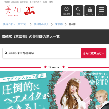
篠崎駅（東京都）の美容師・美容室の求人・転職・募集
閲覧履歴
検索
ログイン
メニュー
篠崎駅
美容の求人【美プロ】
美容師の求人
東京都
篠崎駅（東京都）の美容師の求人一覧
美容師/東京都/篠崎駅
さらに絞り込む▼
Special