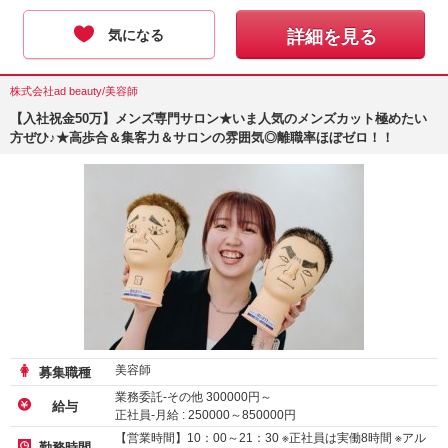
気になる
詳細を見る
株式会社ad beauty/美容師
【入社祝金50万】メンズ専門サロン★いま人気のメンズカット極めたい
方ぜひ♪★高歩合＆集客力＆サロンの雰囲気◎離職率ほぼゼロ！！
美容師
募集職種
業務委託-その他
300000
円～
給与
正社員-月給 :
250000
～
850000
円
アルバイト・パート-時給 :
1500
～
3690
円
【営業時間】10：00～21：30 ※正社員は実働8時間 ※アル
勤務時間