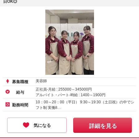
日OK◎
美容師
募集職種
正社員-月給 :
255000
～
345000
円
給与
アルバイト・パート-時給 :
1400
～
1900
円
正社員（新卒）-月給
230000
円～
10：00～20：00（平日） 9:30～19:30（土日祝）の中でシ
勤務時間
フト制 実働8…
気になる
詳細を見る