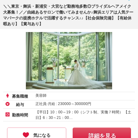
＼＼東京・舞浜・新浦安・大宮など勤務地多数◎ブライダルヘアメイク
大募集！／／由緒あるサロンで働いてみませんか♪舞浜エリアは人気テー
マパークの提携ホテルで活躍するチャンス♪♪【社会保険完備】【有給休
暇あり】【賞与あり】
美容師
募集職種
正社員-月給 :
230000
～
300000
円
給与
【平日】10：00～19：00（シフト制、実働７時間） 【土
勤務時間
日】6：30～21：00…
気になる
詳細を見る