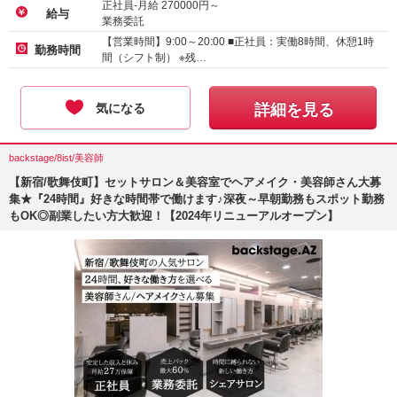
正社員-月給
270000
円～
給与
業務委託
【営業時間】9:00～20:00 ■正社員：実働8時間、休憩1時
勤務時間
間（シフト制） ※残…
気になる
詳細を見る
backstage/8ist/美容師
【新宿/歌舞伎町】セットサロン＆美容室でヘアメイク・美容師さん大募
集★『24時間』好きな時間帯で働けます♪深夜～早朝勤務もスポット勤務
もOK◎副業したい方大歓迎！【2024年リニューアルオープン】