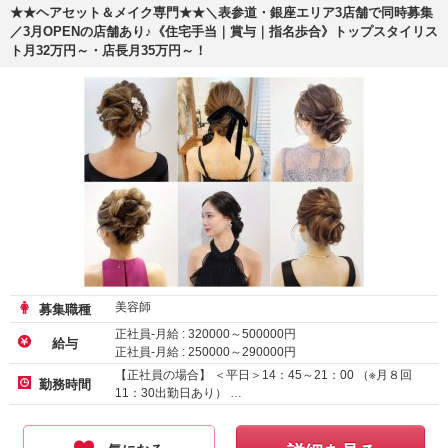
★★ヘアセット＆メイク専門★★＼表参道・銀座エリア3店舗で同時募集
／3月OPENの店舗あり♪《住宅手当｜賞与｜指名歩合》トップスタイリス
ト月32万円～・店長月35万円～！
美容師
募集職種
正社員-月給 :
320000
～
500000
円
給与
正社員-月給 :
250000
～
290000
円
正社員-月給 :
215000
～
230000
円
【正社員の場合】 ＜平日＞14：45～21：00 （※月８回
勤務時間
11：30出勤日あり） …