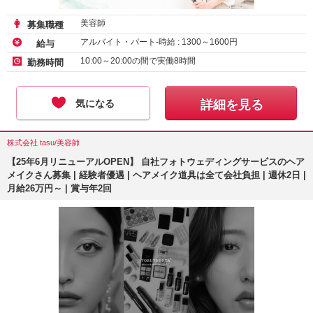
美容師
募集職種
アルバイト・パート-時給 :
1300
～
1600
円
給与
10:00～20:00の間で実働8時間
勤務時間
気になる
詳細を見る
株式会社 tasu/美容師
【25年6月リニューアルOPEN】
自社フォトウェディングサービスのヘア
メイクさん募集 | 経験者優遇 | ヘアメイク道具は全て会社負担 | 週休2日 |
月給26万円～ | 賞与年2回