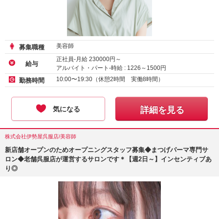
美容師
募集職種
正社員-月給
230000
円～
給与
アルバイト・パート-時給 :
1226
～
1500
円
10:00〜19:30（休憩2時間 実働8時間）
勤務時間
気になる
詳細を見る
株式会社伊勢屋呉服店/美容師
新店舗オープンのためオープニングスタッフ募集◆まつげパーマ専門サ
ロン◆老舗呉服店が運営するサロンです＊【週2日～】インセンティブあ
り◎