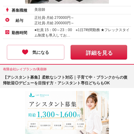
美容師
募集職種
正社員-月給
270000
円～
給与
正社員-月給
200000
円～
業務委託
●社員 15：00～23：00 ※1日7時間勤務 ★フレックスタイ
勤務時間
ム制度も導入してお…
気になる
詳細を見る
有限会社レイブランカ/美容師
【アシスタント募集】柔軟なシフト対応｜子育て中・ブランクからの復
帰歓迎◎デビューを目指す方・アシスタント専任どちらもOK