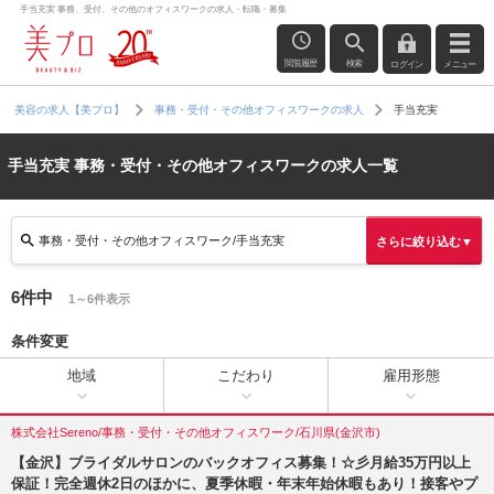
手当充実 事務、受付、その他のオフィスワークの求人・転職・募集
閲覧履歴
検索
ログイン
メニュー
手当充実
美容の求人【美プロ】
事務・受付・その他オフィスワークの求人
手当充実 事務・受付・その他オフィスワークの求人一覧
事務・受付・その他オフィスワーク/手当充実
さらに絞り込む▼
6件中
1～6件表示
条件変更
地域
こだわり
雇用形態
株式会社Sereno/事務・受付・その他オフィスワーク/石川県(金沢市)
【金沢】ブライダルサロンのバックオフィス募集！☆彡月給35万円以上
保証！完全週休2日のほかに、夏季休暇・年末年始休暇もあり！接客やプ