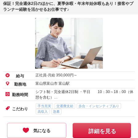
保証！完全週休2日のほかに、夏季休暇・年末年始休暇もあり！接客やプ
ランナー経験を活かせるお仕事です♪
正社員-月給
350,000
円～
給与
富山県富山市 富山駅
勤務地
シフト制・完全週休2日制 ・平日 10：30～18：00（休
勤務時間
憩を含む）…
手当充実
交通費支給
歩合・インセンティブあり
こだわり
高収入
急募
気になる
詳細を見る