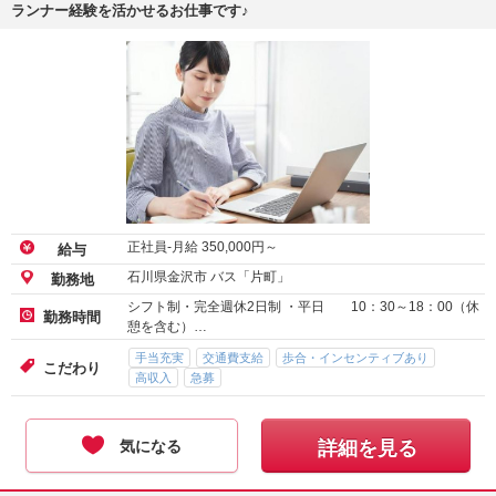
ランナー経験を活かせるお仕事です♪
正社員-月給
350,000
円～
給与
石川県金沢市 バス「片町」
勤務地
シフト制・完全週休2日制 ・平日 10：30～18：00（休
勤務時間
憩を含む）…
手当充実
交通費支給
歩合・インセンティブあり
こだわり
高収入
急募
気になる
詳細を見る