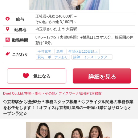
正社員-月給
240,000
円～
給与
その他-その他
3,180
円～
埼玉県さいたま市 大宮駅
勤務地
8:45～17:45（実働8時間）※授業は1コマ50分、授業間の休
勤務時間
憩は10分。
手当充実
急募
年間休日120日以上
こだわり
賞与・ボーナスあり
講師・インストラクター
気になる
詳細を見る
Dwell Co.,Ltd./事務・受付・その他オフィスワーク/京都府(京都市)
◇京都駅から徒歩8分＊事務スタッフ募集＊◇ブライダル関連の事務作業
をお任せします！！オフィスは京都町屋風の一軒家♪1階にはサロンもオ
ープン予定☆