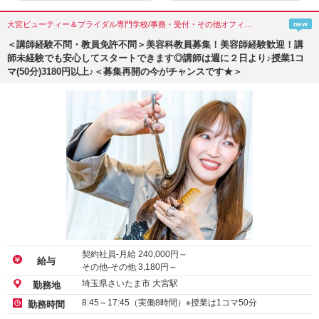
大宮ビューティー＆ブライダル専門学校/事務・受付・その他オフィスワーク/埼玉県(さいたま市)
new
＜講師経験不問・教員免許不問＞美容科教員募集！美容師経験歓迎！講
師未経験でも安心してスタートできます◎講師は週に２日より♪授業1コ
マ(50分)3180円以上♪＜募集再開の今がチャンスです★＞
契約社員-月給
240,000
円～
給与
その他-その他
3,180
円～
埼玉県さいたま市 大宮駅
勤務地
8:45～17:45（実働8時間）※授業は1コマ50分
勤務時間