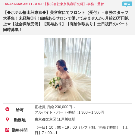
TANAKA MASAKO GROUP【株式会社東京美容研究所】/事務・受付・その他オフィスワーク/東京都(文京区)
new
【◆ホテル椿山荘東京◆】美容室にてフロント（受付）・事務スタッフ
大募集！未経験OK！由緒あるサロンで働いてみませんか♪月給23万円以
上★【社会保険完備】【賞与あり】【有給休暇あり】土日祝日のパート
同時募集！
正社員-月給
230,000
円～
給与
アルバイト・パート-時給 :
1,300
～
1,500
円
東京都文京区 江戸川橋駅
勤務地
【平日】10：00～19：00（シフト制、実働７時間） 【土
勤務時間
日】7：00～1…