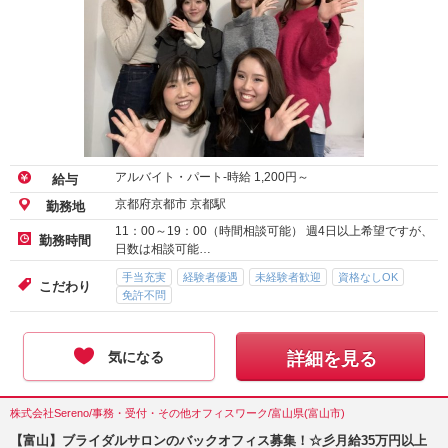
アルバイト・パート-時給
1,200
円～
給与
京都府京都市 京都駅
勤務地
11：00～19：00（時間相談可能） 週4日以上希望ですが、
勤務時間
日数は相談可能…
手当充実
経験者優遇
未経験者歓迎
資格なしOK
こだわり
免許不問
気になる
詳細を見る
株式会社Sereno/事務・受付・その他オフィスワーク/富山県(富山市)
【富山】ブライダルサロンのバックオフィス募集！☆彡月給35万円以上