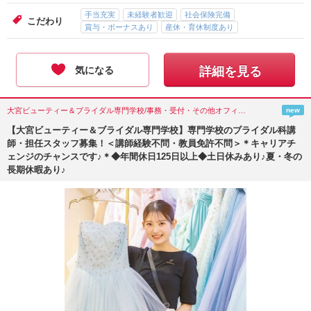
手当充実
未経験者歓迎
社会保険完備
こだわり
賞与・ボーナスあり
産休・育休制度あり
気になる
詳細を見る
大宮ビューティー＆ブライダル専門学校/事務・受付・その他オフィスワーク/埼玉県(さいたま市)
new
【大宮ビューティー＆ブライダル専門学校】専門学校のブライダル科講
師・担任スタッフ募集！＜講師経験不問・教員免許不問＞＊キャリアチ
ェンジのチャンスです♪＊◆年間休日125日以上◆土日休みあり♪夏・冬の
長期休暇あり♪