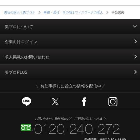
手当充実
美容の求人【美プロ】
事務・受付・その他オフィスワークの求人
美プロについて
利用規約
企業向けログイン
掲載規約
求人掲載のお問い合わせ
個人情報保護ポリシー
美プロPLUS
＼ お仕事探しに役立つ情報を配信中／
個人情報のお取り扱いについて
Cookieポリシー
スカウトとは
お問い合わせ、操作方法など、ご不明な点はこちらまで
運営会社
受付時間 平日10:30～18:00