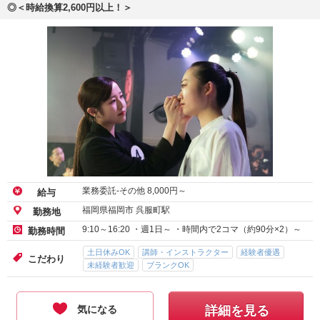
◎＜時給換算2,600円以上！＞
業務委託-その他
8,000
円～
給与
福岡県福岡市 呉服町駅
勤務地
9:10～16:20 ・週1日～ ・時間内で2コマ（約90分×2）～
勤務時間
土日休みOK
講師・インストラクター
経験者優遇
こだわり
未経験者歓迎
ブランクOK
気になる
詳細を見る