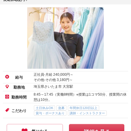
正社員-月給
240,000
円～
給与
その他-その他
3,180
円～
埼玉県さいたま市 大宮駅
勤務地
8:45～17:45（実働8時間）※授業は1コマ50分、授業間の休
勤務時間
憩は10分。
土日休みOK
急募
年間休日120日以上
こだわり
賞与・ボーナスあり
講師・インストラクター