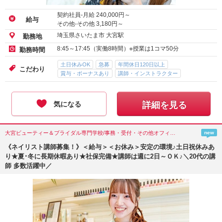
契約社員-月給
240,000
円～
給与
その他-その他
3,180
円～
埼玉県さいたま市 大宮駅
勤務地
8:45～17:45（実働8時間）※授業は1コマ50分
勤務時間
土日休みOK
急募
年間休日120日以上
こだわり
賞与・ボーナスあり
講師・インストラクター
気になる
詳細を見る
大宮ビューティー＆ブライダル専門学校/事務・受付・その他オフィスワーク/埼玉県(さいたま市)
new
《ネイリスト講師募集！》＜給与＞＜お休み＞安定の環境♪土日祝休みあ
り★夏･冬に長期休暇あり★社保完備★講師は週に2日～ＯＫ♪＼20代の講
師 多数活躍中／