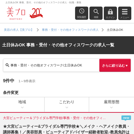
土日休みOK 事務、受付、その他のオフィスワークの求人・転職・募集
閲覧履歴
検索
ログイン
メニュー
土日休みOK
美容の求人【美プロ】
事務・受付・その他オフィスワークの求人
土日休みOK 事務・受付・その他オフィスワークの求人一覧
事務・受付・その他オフィスワーク/土日休みOK
さらに絞り込む▼
9件中
1～9件表示
条件変更
地域
こだわり
雇用形態
大宮ビューティー＆ブライダル専門学校/事務・受付・その他オフィスワーク/埼玉県(さいたま市)
new
★大宮ビューティー&ブライダル専門学校★＼メイク・ヘアメイク教員・
講師募集！／美容部員・ビューティアドバイザー経験者歓迎♪教員免許は