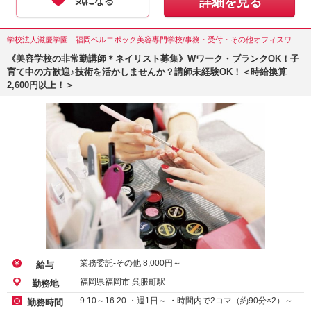
気になる
詳細を見る
学校法人滋慶学園 福岡ベルエポック美容専門学校/事務・受付・その他オフィスワーク/福岡県(福岡市)
《美容学校の非常勤講師＊ネイリスト募集》Wワーク・ブランクOK！子
育て中の方歓迎♪技術を活かしませんか？講師未経験OK！＜時給換算
2,600円以上！＞
業務委託-その他
8,000
円～
給与
福岡県福岡市 呉服町駅
勤務地
9:10～16:20 ・週1日～ ・時間内で2コマ（約90分×2）～
勤務時間