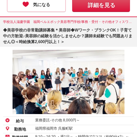
気になる
詳細を見る
学校法人滋慶学園 福岡ベルエポック美容専門学校/事務・受付・その他オフィスワーク/福岡県(福岡市)
◆美容学校の非常勤講師募集＊美容師◆Wワーク・ブランクOK！子育て
中の方歓迎♪美容師の経験を活かしませんか？講師未経験でも問題ありま
せん◎＜時給換算2,600円以上！＞
業務委託-その他
8,000
円～
給与
福岡県福岡市 呉服町駅
勤務地
9:10～16:20 ・週1日～ ・時間内で2コマ（約90分×2）～