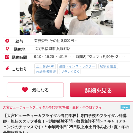
業務委託-その他
8,000
円～
給与
福岡県福岡市 呉服町駅
勤務地
9:10～16:20 ・週1日～ ・時間内で2コマ（約90分×2）～
勤務時間
土日休みOK
講師・インストラクター
経験者優遇
こだわり
未経験者歓迎
ブランクOK
気になる
詳細を見る
大宮ビューティー＆ブライダル専門学校/事務・受付・その他オフィスワーク/埼玉県(さいたま市)
new
【大宮ビューティー＆ブライダル専門学校】専門学校のブライダル科講
師・担任スタッフ募集！＜講師経験不問・教員免許不問＞＊キャリアチ
ェンジのチャンスです♪＊◆年間休日125日以上◆土日休みあり♪夏・冬の
長期休暇あり♪