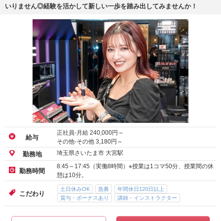
いりません◎経験を活かして新しい一歩を踏み出してみませんか！
正社員-月給
240,000
円～
給与
その他-その他
3,180
円～
埼玉県さいたま市 大宮駅
勤務地
8:45～17:45（実働8時間）※授業は1コマ50分、授業間の休
勤務時間
憩は10分。
土日休みOK
急募
年間休日120日以上
こだわり
賞与・ボーナスあり
講師・インストラクター