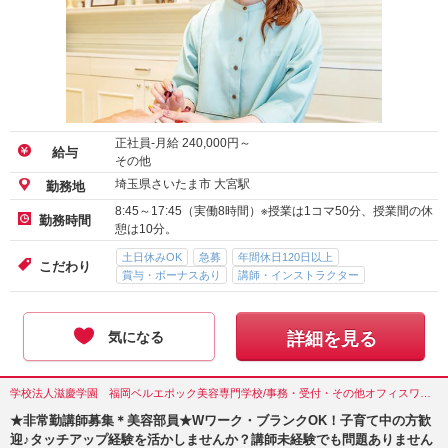
正社員-月給
240,000
円～
給与
その他
埼玉県さいたま市 大宮駅
勤務地
8:45～17:45（実働8時間）※授業は1コマ50分、授業間の休
勤務時間
憩は10分。
土日休みOK
急募
年間休日120日以上
こだわり
賞与・ボーナスあり
講師・インストラクター
気になる
詳細を見る
学校法人滋慶学園 福岡ベルエポック美容専門学校/事務・受付・その他オフィスワーク/福岡県(福岡市)
★非常勤講師募集＊美容部員★Wワーク・ブランクOK！子育て中の方歓
迎♪タッチアップ経験を活かしませんか？講師未経験でも問題ありません