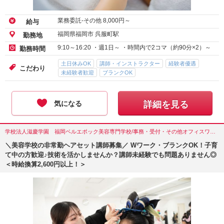
業務委託-その他
8,000
円～
給与
福岡県福岡市 呉服町駅
勤務地
9:10～16:20 ・週1日～ ・時間内で2コマ（約90分×2）～
勤務時間
土日休みOK
講師・インストラクター
経験者優遇
こだわり
未経験者歓迎
ブランクOK
気になる
詳細を見る
学校法人滋慶学園 福岡ベルエポック美容専門学校/事務・受付・その他オフィスワーク/福岡県(福岡市)
＼美容学校の非常勤ヘアセット講師募集／ Wワーク・ブランクOK！子育
て中の方歓迎♪技術を活かしませんか？講師未経験でも問題ありません◎
＜時給換算2,600円以上！＞