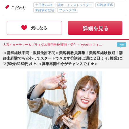
土日休みOK
講師・インストラクター
経験者優遇
こだわり
未経験者歓迎
ブランクOK
気になる
詳細を見る
大宮ビューティー＆ブライダル専門学校/事務・受付・その他オフィスワーク/埼玉県(さいたま市)
new
＜講師経験不問・教員免許不問＞美容科教員募集！美容師経験歓迎！講
師未経験でも安心してスタートできます◎講師は週に２日より♪授業1コ
マ(50分)3180円以上♪＜募集再開の今がチャンスです★＞