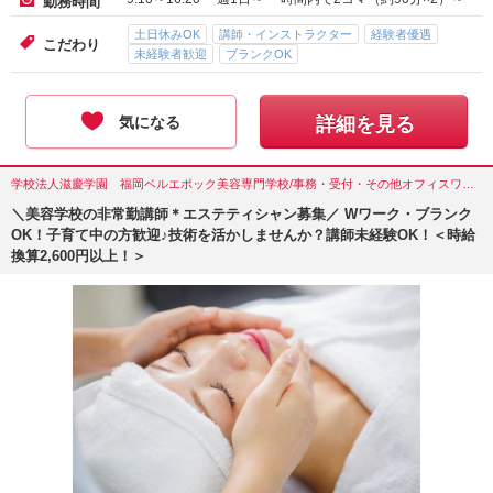
勤務時間
土日休みOK
講師・インストラクター
経験者優遇
こだわり
未経験者歓迎
ブランクOK
気になる
詳細を見る
学校法人滋慶学園 福岡ベルエポック美容専門学校/事務・受付・その他オフィスワーク/福岡県(福岡市)
＼美容学校の非常勤講師＊エステティシャン募集／ Wワーク・ブランク
OK！子育て中の方歓迎♪技術を活かしませんか？講師未経験OK！＜時給
換算2,600円以上！＞