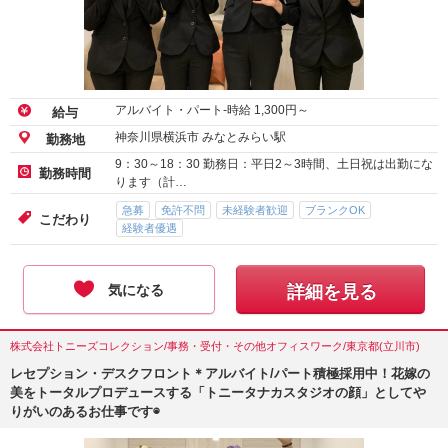
アルバイト・パート-時給
1,300
円～
給与
神奈川県横浜市 みなとみらい駅
勤務地
9：30～18：30 勤務日：平日2～3時間、土日祝は出勤にな
勤務時間
ります（計…
急募
免許不問
未経験者歓迎
ブランクOK
こだわり
経験者優遇
気になる
詳細を見る
株式会社トニーズコレクション/事務・受付・その他オフィスワーク/東京都(立川市)
レセプション・デスクフロント＊アルバイト/パート積極採用中！花嫁の
美をトータルプロデュースする「トニータナカスタジオの顔」としてや
りがいのあるお仕事です◉