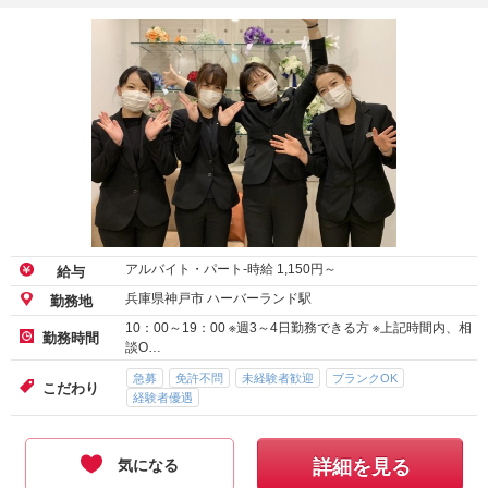
アルバイト・パート-時給
1,150
円～
給与
兵庫県神戸市 ハーバーランド駅
勤務地
10：00～19：00 ※週3～4日勤務できる方 ※上記時間内、相
勤務時間
談O…
急募
免許不問
未経験者歓迎
ブランクOK
こだわり
経験者優遇
気になる
詳細を見る