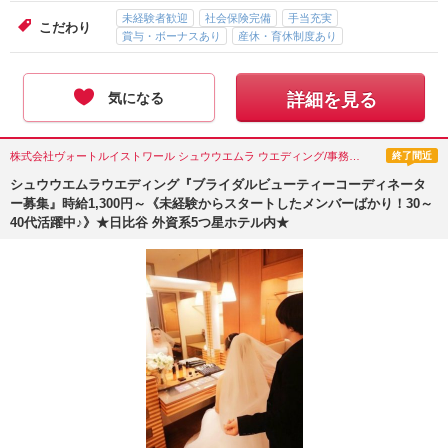
未経験者歓迎
社会保険完備
手当充実
こだわり
賞与・ボーナスあり
産休・育休制度あり
気になる
詳細を見る
株式会社ヴォートルイストワール シュウウエムラ ウエディング/事務・受付・その他オフィスワーク/東京都(千代田区)
終了間近
シュウウエムラウエディング『ブライダルビューティーコーディネータ
ー募集』時給1,300円～《未経験からスタートしたメンバーばかり！30～
40代活躍中♪》★日比谷 外資系5つ星ホテル内★