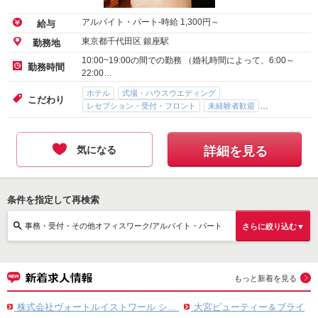
アルバイト・パート-時給
1,300
円～
給与
東京都千代田区 銀座駅
勤務地
10:00~19:00の間での勤務 （婚礼時間によって、6:00～
勤務時間
22:00…
ホテル
式場・ハウスウエディング
こだわり
レセプション・受付・フロント
未経験者歓迎
駅直結（駅ビル）
気になる
詳細を見る
条件を指定して再検索
事務・受付・その他オフィスワーク/アルバイト・パート
さらに絞り込む▼
もっと新着を見る
株式会社ヴォートルイストワール シ...
大宮ビューティー＆ブライ