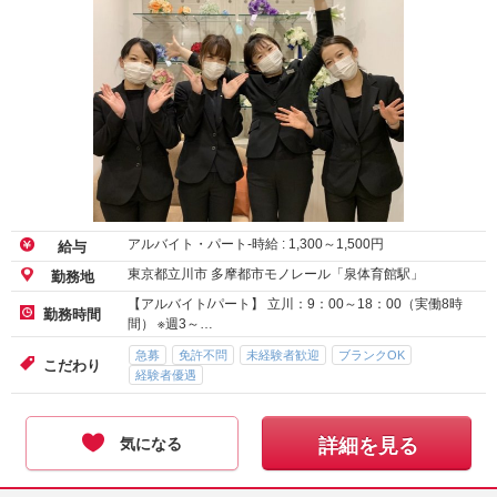
アルバイト・パート-時給 :
1,300
～
1,500
円
給与
東京都立川市 多摩都市モノレール「泉体育館駅」
勤務地
【アルバイト/パート】 立川：9：00～18：00（実働8時
勤務時間
間） ※週3～…
急募
免許不問
未経験者歓迎
ブランクOK
こだわり
経験者優遇
気になる
詳細を見る