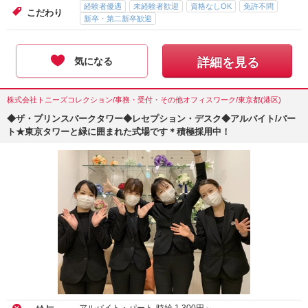
経験者優遇
未経験者歓迎
資格なしOK
免許不問
こだわり
新卒・第二新卒歓迎
気になる
詳細を見る
株式会社トニーズコレクション/事務・受付・その他オフィスワーク/東京都(港区)
◆ザ・プリンスパークタワー◆レセプション・デスク◆アルバイト/パー
ト★東京タワーと緑に囲まれた式場です＊積極採用中！