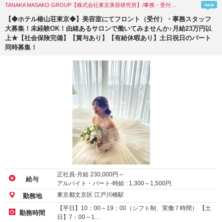
TANAKA MASAKO GROUP【株式会社東京美容研究所】/事務・受付・その他オフィスワーク/東京都(文京区)
new
【◆ホテル椿山荘東京◆】美容室にてフロント（受付）・事務スタッフ
大募集！未経験OK！由緒あるサロンで働いてみませんか♪月給23万円以
上★【社会保険完備】【賞与あり】【有給休暇あり】土日祝日のパート
同時募集！
正社員-月給
230,000
円～
給与
アルバイト・パート-時給 :
1,300
～
1,500
円
東京都文京区 江戸川橋駅
勤務地
【平日】10：00～19：00（シフト制、実働７時間） 【土
勤務時間
日】7：00～1…