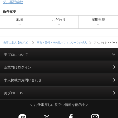
ダル専門学校
条件変更
地域
こだわり
雇用形態
アルバイト・パート
美容の求人【美プロ】
事務・受付・その他オフィスワークの求人
美プロについて
利用規約
企業向けログイン
掲載規約
求人掲載のお問い合わせ
個人情報保護ポリシー
美プロPLUS
＼ お仕事探しに役立つ情報を配信中／
個人情報のお取り扱いについて