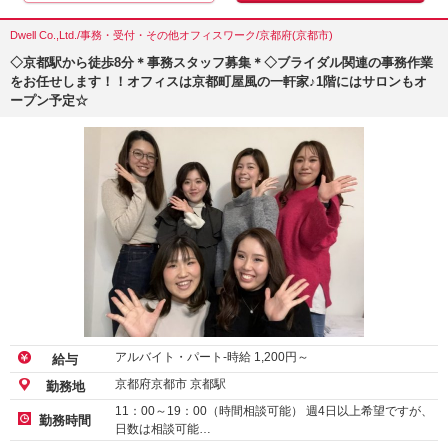
Dwell Co.,Ltd./事務・受付・その他オフィスワーク/京都府(京都市)
◇京都駅から徒歩8分＊事務スタッフ募集＊◇ブライダル関連の事務作業
をお任せします！！オフィスは京都町屋風の一軒家♪1階にはサロンもオ
ープン予定☆
アルバイト・パート-時給
1,200
円～
給与
京都府京都市 京都駅
勤務地
11：00～19：00（時間相談可能） 週4日以上希望ですが、
勤務時間
日数は相談可能…