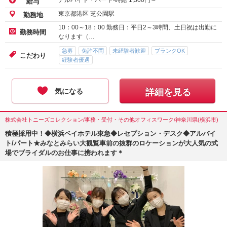
アルバイト・パート-時給
1,300
円～
給与
東京都港区 芝公園駅
勤務地
10：00～18：00 勤務日：平日2～3時間、土日祝は出勤に
勤務時間
なります（…
急募
免許不問
未経験者歓迎
ブランクOK
こだわり
経験者優遇
気になる
詳細を見る
株式会社トニーズコレクション/事務・受付・その他オフィスワーク/神奈川県(横浜市)
積極採用中！◆横浜ベイホテル東急◆レセプション・デスク◆アルバイ
ト/パート★みなとみらい大観覧車前の抜群のロケーションが大人気の式
場でブライダルのお仕事に携われます＊