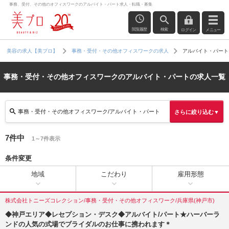
事務、受付、その他のオフィスワークのアルバイト・パート求人・転職・募集
閲覧履歴
検索
ログイン
メニュー
アルバイト・パート
美容の求人【美プロ】
事務・受付・その他オフィスワークの求人
事務・受付・その他オフィスワークのアルバイト・パートの求人一覧
事務・受付・その他オフィスワーク/アルバイト・パート
さらに絞り込む▼
7件中
1～7件表示
条件変更
地域
こだわり
雇用形態
株式会社トニーズコレクション/事務・受付・その他オフィスワーク/兵庫県(神戸市)
◆神戸エリア◆レセプション・デスク◆アルバイト/パート★ハーバーラ
ンドの人気の式場でブライダルのお仕事に携われます＊