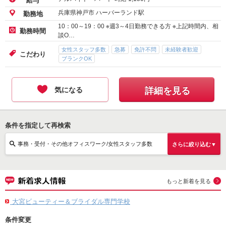
給与
兵庫県神戸市 ハーバーランド駅
勤務地
10：00～19：00 ※週3～4日勤務できる方 ※上記時間内、相
勤務時間
談O…
女性スタッフ多数
急募
免許不問
未経験者歓迎
こだわり
ブランクOK
気になる
詳細を見る
条件を指定して再検索
事務・受付・その他オフィスワーク/女性スタッフ多数
さらに絞り込む▼
もっと新着を見る
大宮ビューティー＆ブライダル専門学校
条件変更