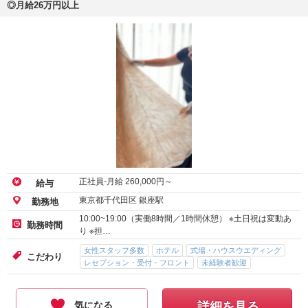
◎月給26万円以上
正社員-月給
260,000
円～
給与
東京都千代田区 銀座駅
勤務地
10:00~19:00（実働8時間／1時間休憩） ※土日祝は変動あ
勤務時間
り ※担…
女性スタッフ多数
ホテル
式場・ハウスウエディング
こだわり
レセプション・受付・フロント
未経験者歓迎
気になる
詳細を見る