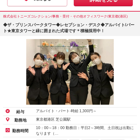
株式会社トニーズコレクション/事務・受付・その他オフィスワーク/東京都(港区)
◆ザ・プリンスパークタワー◆レセプション・デスク◆アルバイト/パー
ト★東京タワーと緑に囲まれた式場です＊積極採用中！
アルバイト・パート-時給
1,300
円～
給与
東京都港区 芝公園駅
勤務地
10：00～18：00 勤務日：平日2～3時間、土日祝は出勤に
勤務時間
なります（…