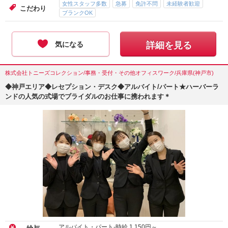
女性スタッフ多数
急募
免許不問
未経験者歓迎
こだわり
ブランクOK
気になる
詳細を見る
株式会社トニーズコレクション/事務・受付・その他オフィスワーク/兵庫県(神戸市)
◆神戸エリア◆レセプション・デスク◆アルバイト/パート★ハーバーラ
ンドの人気の式場でブライダルのお仕事に携われます＊
アルバイト・パート-時給
1,150
円～