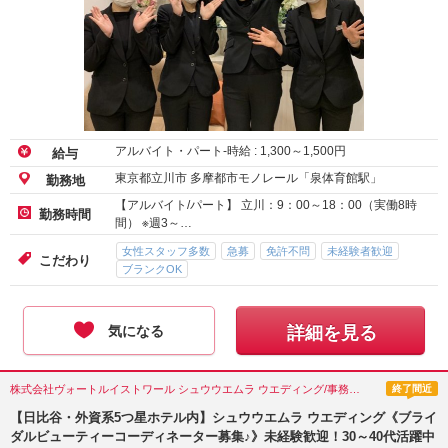
アルバイト・パート-時給 :
1,300
～
1,500
円
給与
東京都立川市 多摩都市モノレール「泉体育館駅」
勤務地
【アルバイト/パート】 立川：9：00～18：00（実働8時
勤務時間
間） ※週3～…
女性スタッフ多数
急募
免許不問
未経験者歓迎
こだわり
ブランクOK
気になる
詳細を見る
株式会社ヴォートルイストワール シュウウエムラ ウエディング/事務・受付・その他オフィスワーク/東京都(千代田区)
終了間近
【日比谷・外資系5つ星ホテル内】シュウウエムラ ウエディング《ブライ
ダルビューティーコーディネーター募集♪》未経験歓迎！30～40代活躍中