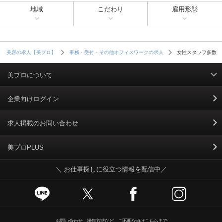
地域
こだわり
雇用形態
女性スタッフ多数
美容の求人【美プロ】
事務・受付・その他オフィスワークの求人
美プロについて
利用規約
企業向けログイン
掲載規約
求人掲載のお問い合わせ
個人情報保護ポリシー
美プロPLUS
＼ お仕事探しに役立つ情報を配信中／
個人情報のお取り扱いについて
Cookieポリシー
スカウトとは
お問い合わせ、操作方法など、ご不明な点はこちらまで