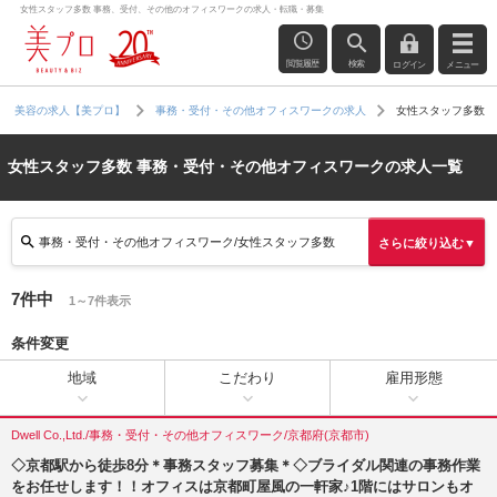
女性スタッフ多数 事務、受付、その他のオフィスワークの求人・転職・募集
閲覧履歴
検索
ログイン
メニュー
女性スタッフ多数
美容の求人【美プロ】
事務・受付・その他オフィスワークの求人
女性スタッフ多数 事務・受付・その他オフィスワークの求人一覧
事務・受付・その他オフィスワーク/女性スタッフ多数
さらに絞り込む▼
7件中
1～7件表示
条件変更
地域
こだわり
雇用形態
Dwell Co.,Ltd./事務・受付・その他オフィスワーク/京都府(京都市)
◇京都駅から徒歩8分＊事務スタッフ募集＊◇ブライダル関連の事務作業
をお任せします！！オフィスは京都町屋風の一軒家♪1階にはサロンもオ