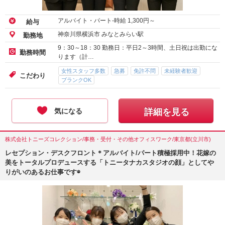
アルバイト・パート-時給
1,300
円～
給与
神奈川県横浜市 みなとみらい駅
勤務地
9：30～18：30 勤務日：平日2～3時間、土日祝は出勤にな
勤務時間
ります（計…
女性スタッフ多数
急募
免許不問
未経験者歓迎
こだわり
ブランクOK
気になる
詳細を見る
株式会社トニーズコレクション/事務・受付・その他オフィスワーク/東京都(立川市)
レセプション・デスクフロント＊アルバイト/パート積極採用中！花嫁の
美をトータルプロデュースする「トニータナカスタジオの顔」としてや
りがいのあるお仕事です◉