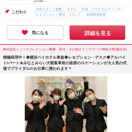
22:00…
女性スタッフ多数
ホテル
式場・ハウスウエディング
こだわり
レセプション・受付・フロント
未経験者歓迎
気になる
詳細を見る
株式会社トニーズコレクション/事務・受付・その他オフィスワーク/神奈川県(横浜市)
積極採用中！◆横浜ベイホテル東急◆レセプション・デスク◆アルバイ
ト/パート★みなとみらい大観覧車前の抜群のロケーションが大人気の式
場でブライダルのお仕事に携われます＊