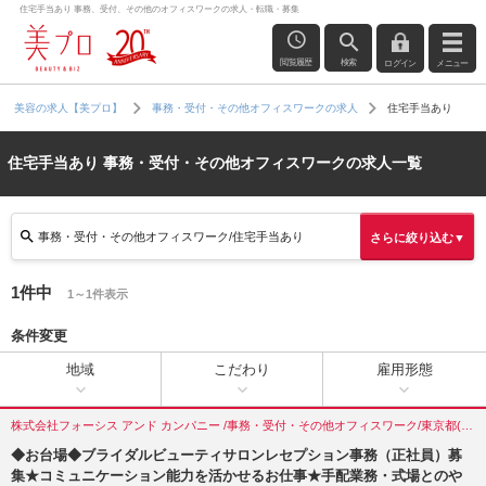
住宅手当あり 事務、受付、その他のオフィスワークの求人・転職・募集
閲覧履歴
検索
ログイン
メニュー
住宅手当あり
美容の求人【美プロ】
事務・受付・その他オフィスワークの求人
住宅手当あり 事務・受付・その他オフィスワークの求人一覧
事務・受付・その他オフィスワーク/住宅手当あり
さらに絞り込む▼
1件中
1～1件表示
条件変更
地域
こだわり
雇用形態
株式会社フォーシス アンド カンパニー /事務・受付・その他オフィスワーク/東京都(港区)
◆お台場◆ブライダルビューティサロンレセプション事務（正社員）募
集★コミュニケーション能力を活かせるお仕事★手配業務・式場とのや