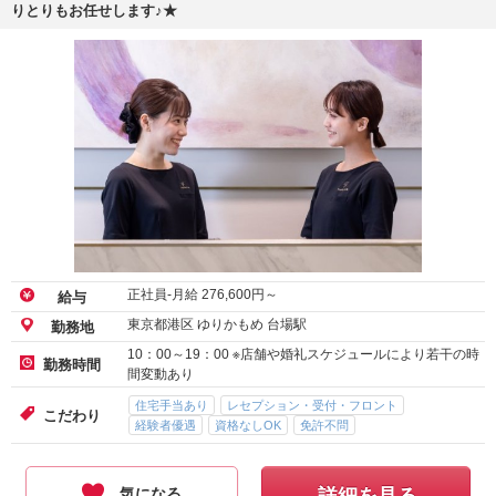
りとりもお任せします♪★
正社員-月給
276,600
円～
給与
東京都港区 ゆりかもめ 台場駅
勤務地
10：00～19：00 ※店舗や婚礼スケジュールにより若干の時
勤務時間
間変動あり
住宅手当あり
レセプション・受付・フロント
こだわり
経験者優遇
資格なしOK
免許不問
気になる