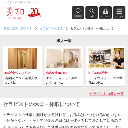
セラピストの休日・休暇について
閲覧履歴
検索
ログイン
メニュー
セラピストの休日・休暇について
美容の求人【美プロ】
セラピストの求人
求人一覧
株式会社ワンスイン
株式会社emieru
アブコ株式会社
♪話題のハマム浴導入サ
エステティシャン募集
【ドイツ式フットケア専
ロン♪3...
♪《ノルマ...
門エステ...
セラピストの求人一覧
セラピストの休日・休暇について
セラピストの仕事に興味があるけれど、お休みはいつとれるのかいまい
ち分からない・・そしてお休みの日には一体何をして過ごしているの？
今回はセラピストを目指して就職活動をする前に知っておきたい、休日