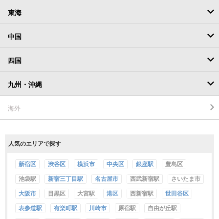
千葉
兵庫
青森
新潟
東海
茨城
奈良
岩手
富山
愛知
中国
栃木
和歌山
宮城
石川
静岡
鳥取
四国
群馬
滋賀
秋田
福井
三重
島根
徳島
九州・沖縄
山形
山梨
岐阜
岡山
香川
福岡
海外
福島
長野
広島
愛媛
佐賀
人気のエリアで探す
山口
高知
長崎
新宿区
渋谷区
横浜市
中央区
銀座駅
豊島区
池袋駅
新宿三丁目駅
名古屋市
西武新宿駅
さいたま市
熊本
大阪市
目黒区
大宮駅
港区
西新宿駅
世田谷区
大分
表参道駅
有楽町駅
川崎市
原宿駅
自由が丘駅