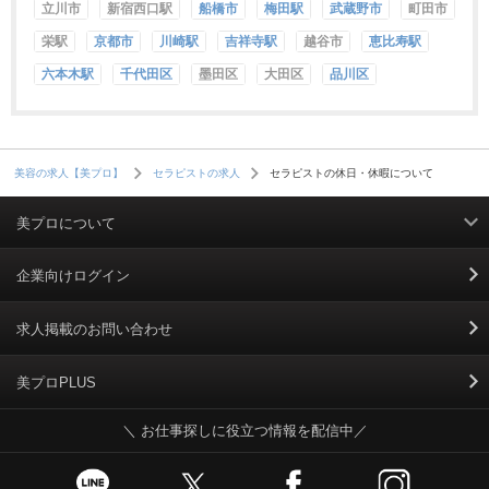
立川市
新宿西口駅
船橋市
梅田駅
武蔵野市
町田市
宮崎
栄駅
京都市
川崎駅
吉祥寺駅
越谷市
恵比寿駅
鹿児島
六本木駅
千代田区
墨田区
大田区
品川区
沖縄
セラピストの休日・休暇について
美容の求人【美プロ】
セラピストの求人
美プロについて
利用規約
企業向けログイン
掲載規約
求人掲載のお問い合わせ
個人情報保護ポリシー
美プロPLUS
＼ お仕事探しに役立つ情報を配信中／
個人情報のお取り扱いについて