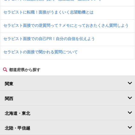
セラピストに転職！面接がうまくいく志望動機とは
セラピスト面接での逆質問って？メモにとっておきたくさん質問しよう
セラピスト面接での自己PR！自分の自信を伝えよう
セラピストの面接で聞かれる質問について
都道府県から探す
関東
東京
関西
神奈川
大阪
北海道・東北
埼玉
京都
北海道
北陸・甲信越