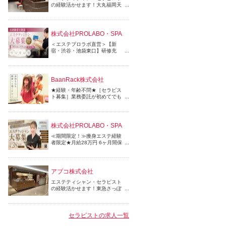
の経験活かせます！大丸福岡天
神店【ドイツ式フットケア専門
エステサロン】｜研修あり｜完
全週休2日制｜入社日から有休
付与｜インセンティブあり｜産
株式会社PROLABO・SPA
休・育休の復帰率90％以上｜
＜エステプロラボ直営＞【新
宿・渋谷・池袋東口】研修充
実！賞与、インセンティブ◎有
休消化100%◎
BaanRack株式会社
★経験・年齢不問★［セラピス
ト募集］業務委託が初めてでも
安心♪最低保証1日9,000円◎タ
イ本場の技術を習得できる無料
研修あり☆彡 本格派タイ古式＆
アロマサロン♪
株式会社PROLABO・SPA
≪期間限定！≫痩身エステ経験
者限定★月給28万円 6ヶ月間保
証！＼2026年3月名古屋松坂屋
オープン／＜エステプロラボ直
営＞痩身専門サロン＼９割の方
が未経験入社で活躍／経験不
アブコ株式会社
問！研修充実！
エステティシャン・セラピスト
の経験活かせます！東急さっぽ
ろ店【ドイツ式フットケア専門
エステサロン】研修あり／完全
週休2日制／入社日から有休付
与／インセンティブあり／産
セラピストの求人一覧
休・育休の復帰率90％以上