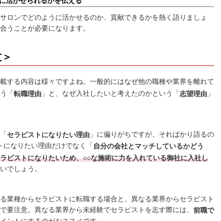
クに活かせられるかを伝える
サロンでどのように活かせるのか、貢献できるかを熱く語りましょ
合うことが必要になります。
文＞
載する内容は様々ですよね。一般的にはなぜ他の職種や業界を離れて
う「
」と、なぜ入社したいと考えたのかという「
」
転職理由
志望理由
「
」に偏りがちですが、そればかり語るの
セラピストになりたい理由
トになりたい理由だけでなく「
自分の会社とマッチしているかどう
ラピストになりたいため、○○な施術に力を入れている御社に入社し
いでしょう。
る業種からセラピストに転職する場合と、異なる業界からセラピスト
で要注意。異なる業界から未経験でセラピストを志す際には、
前職で