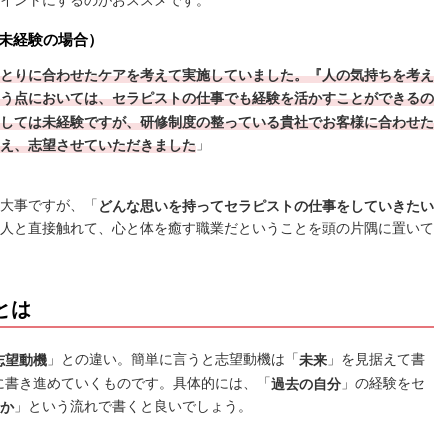
イントにするのがおススメです。
未経験の場合）
とりに合わせたケアを考えて実施していました。『人の気持ちを考え
う点においては、セラピストの仕事でも経験を活かすことができるの
しては未経験ですが、研修制度の整っている貴社でお客様に合わせた
」
え、志望させていただきました
大事ですが、「
どんな思いを持ってセラピストの仕事をしていきたい
人と直接触れて、心と体を癒す職業だということを頭の片隅に置いて
とは
」との違い。簡単に言うと志望動機は「
」を見据えて書
志望動機
未来
に書き進めていくものです。具体的には、「
」の経験をセ
過去の自分
」という流れで書くと良いでしょう。
か