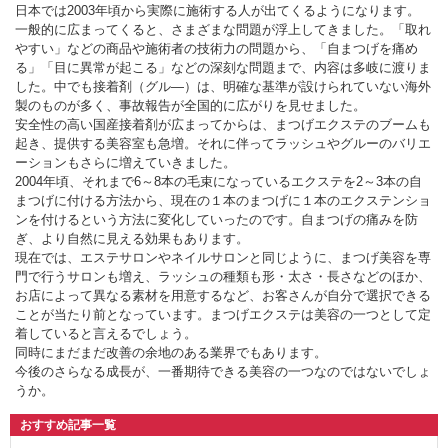
日本では2003年頃から実際に施術する人が出てくるようになります。
一般的に広まってくると、さまざまな問題が浮上してきました。「取れ
やすい」などの商品や施術者の技術力の問題から、「自まつげを痛め
る」「目に異常が起こる」などの深刻な問題まで、内容は多岐に渡りま
した。中でも接着剤（グル―）は、明確な基準が設けられていない海外
製のものが多く、事故報告が全国的に広がりを見せました。
安全性の高い国産接着剤が広まってからは、まつげエクステのブームも
起き、提供する美容室も急増。それに伴ってラッシュやグルーのバリエ
ーションもさらに増えていきました。
2004年頃、それまで6～8本の毛束になっているエクステを2～3本の自
まつげに付ける方法から、現在の１本のまつげに１本のエクステンショ
ンを付けるという方法に変化していったのです。自まつげの痛みを防
ぎ、より自然に見える効果もあります。
現在では、エステサロンやネイルサロンと同じように、まつげ美容を専
門で行うサロンも増え、ラッシュの種類も形・太さ・長さなどのほか、
お店によって異なる素材を用意するなど、お客さんが自分で選択できる
ことが当たり前となっています。まつげエクステは美容の一つとして定
着していると言えるでしょう。
同時にまだまだ改善の余地のある業界でもあります。
今後のさらなる成長が、一番期待できる美容の一つなのではないでしょ
うか。
おすすめ記事一覧