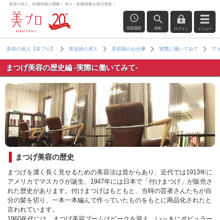
美容の求人、転職情報が満載！ 求人・転職情報を毎日更新！
閲覧履歴
検索
ログイン
メニュー
美容の求人【美プロ】
美容師の求人
美容師のお仕事
実際に働いてみて
ア
まつげ美容の歴史編 -実際に働いてみて-
まつげ美容の歴史
まつげを濃く長く見せるための美容法は昔からあり、近代では1913年に
アメリカでマスカラが誕生、1947年には日本で「付けまつげ」が販売さ
れた歴史があります。付けまつげはもともと、当時の芸者さんたちが自
分の髪を切り、一本一本編んで作っていたものをもとに商品化されたと
言われています。
1960年代には、まつげ美容ブームはピークを迎え、いっきにポピュラー