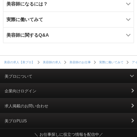
美容師になるには？
実際に働いてみて
美容師に関するQ&A
美容の求人【美プロ】
美容師の求人
美容師のお仕事
実際に働いてみて
ア
美プロについて
利用規約
企業向けログイン
掲載規約
求人掲載のお問い合わせ
個人情報保護ポリシー
美プロPLUS
＼ お仕事探しに役立つ情報を配信中／
個人情報のお取り扱いについて